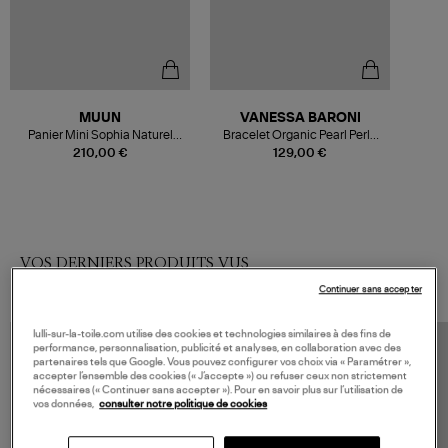
MUUN
VANESSA BARONI
Panier Mini Sophia Naturel
Bracelet Organic Pearl Perle
Marron
Doré
210,00 €
129,00 €
VOS DERNIERS PRODUITS VUS
Continuer sans accepter
lulli-sur-la-toile.com utilise des cookies et technologies similaires à des fins de
performance, personnalisation, publicité et analyses, en collaboration avec des
partenaires tels que Google. Vous pouvez configurer vos choix via « Paramétrer »,
accepter l’ensemble des cookies (« J’accepte ») ou refuser ceux non strictement
nécessaires (« Continuer sans accepter »). Pour en savoir plus sur l’utilisation de
vos données,
consulter notre politique de cookies