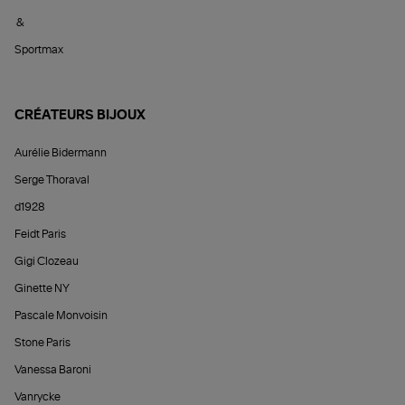
&
Sportmax
CRÉATEURS BIJOUX
Aurélie Bidermann
Serge Thoraval
d1928
Feidt Paris
Gigi Clozeau
Ginette NY
Pascale Monvoisin
Stone Paris
Vanessa Baroni
Vanrycke