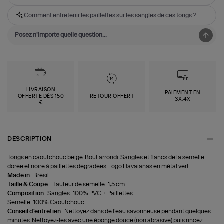
Comment entretenir les paillettes sur les sangles de ces tongs ?
LIVRAISON
PAIEMENT EN
OFFERTE DÈS 150
RETOUR OFFERT
3X,4X
€
DESCRIPTION
Tongs en caoutchouc beige. Bout arrondi. Sangles et flancs de la semelle
dorée et noire à paillettes dégradées. Logo Havaianas en métal vert.
Made in :
Brésil.
Taille & Coupe :
Hauteur de semelle : 1,5 cm.
Composition :
‍Sangles : 100% PVC + Paillettes.
Semelle : 100% Caoutchouc.
Conseil d'entretien :
Nettoyez dans de l’eau savonneuse pendant quelques
minutes. Nettoyez-les avec une éponge douce (non abrasive) puis rincez.