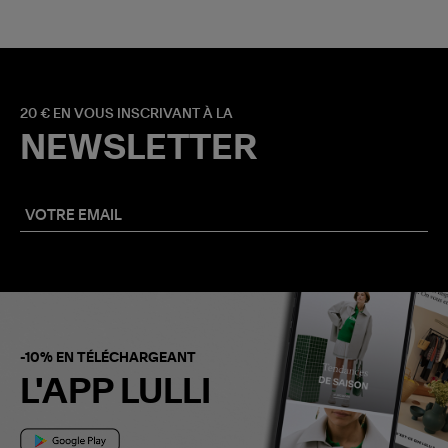
20 € EN VOUS INSCRIVANT À LA
NEWSLETTER
-10% EN TÉLÉCHARGEANT
L'APP LULLI