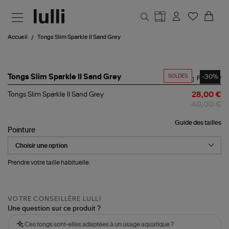
Aller au contenu principal
Accueil
Tongs Slim Sparkle II Sand Grey
SOLDES
-30%
Tongs Slim Sparkle II Sand Grey
Partager
Tongs Slim Sparkle II Sand Grey
28,00 €
40,00 €
Guide des tailles
Pointure
Prendre votre taille habituelle.
VOTRE CONSEILLÈRE LULLI
Une question sur ce produit ?
Ces tongs sont-elles adaptées à un usage aquatique ?