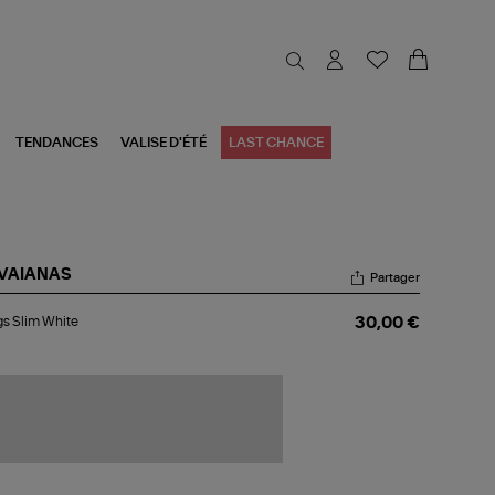
TENDANCES
VALISE D'ÉTÉ
LAST CHANCE
VAIANAS
Partager
ngs
s Slim White
30,00 €
m
ite