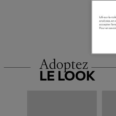
lulli-sur-la-t
analyses, en 
accepter l’en
Pour en savoir
Adoptez
LE LOOK