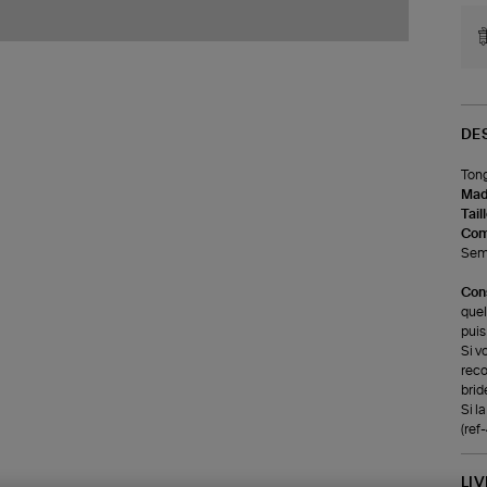
DE
Tong
Made
Tail
Com
Sem
Cons
quel
puis
Si v
reco
brid
Si l
(re
LI