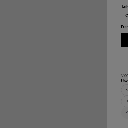
Tail
Pren
VOT
Une