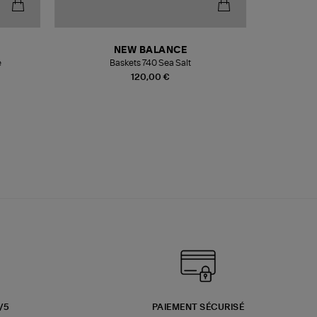
NEW BALANCE
e
Baskets 740 Sea Salt
Veste
120,00 €
3/5
PAIEMENT SÉCURISÉ