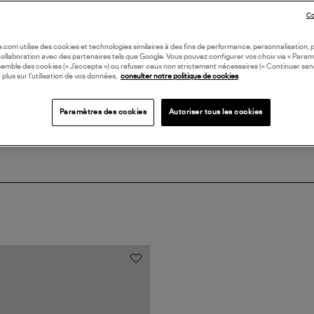
Co
DI
oile.com utilise des cookies et technologies similaires à des fins de performance, personnalisation, p
collaboration avec des partenaires tels que Google. Vous pouvez configurer vos choix via « Param
semble des cookies (« J’accepte ») ou refuser ceux non strictement nécessaires (« Continuer san
Coll
 plus sur l’utilisation de vos données,
consulter notre politique de cookies
Paramètres des cookies
Autoriser tous les cookies