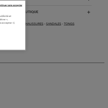
ntinuer sans accepter
SPONIBILITÉ BOUTIQUE
ublicité et
étrer »,
s accepter »).
CHAUSSURES
-
SANDALES
-
TONGS
ections similaires :