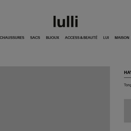
CHAUSSURES
SACS
BIJOUX
ACCESS & BEAUTÉ
LUI
MAISON
HA
To
Tong
Sli
Wh