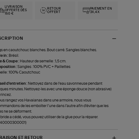
LIVRAISON
RETOUR
PAIEMENT EN
OFFERTE DÈS
OFFERT
3X,4X
150 €
SCRIPTION
s en caoutchouc blanches. Bout carré. Sangles blanches.
 in :
Brésil.
le & Coupe :
Hauteur de semelle : 1,5 cm.
position :
‍Sangles : 100% PVC + Paillettes
elle : 100% Caoutchouc
eil d'entretien :
Nettoyez dans de l’eau savonneuse pendant
ques minutes. Nettoyez-les avec une éponge douce (non abrasive)
 rincez.
ous rangez vos Havaianas dans une armoire, nous vous
mmandons de les emboîter l’une dans l’autre afin d’éviter que les
es ne se déforment.
a bride a cédé, vous pouvez utiliser de la glue pour la réparer.
f-40000300001)
VRAISON ET RETOUR