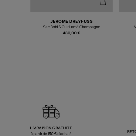
N
JEROME DREYFUSS
te
Sac Bobi S Cuir Lamé Champagne
M
480,00 €
LIVRAISON GRATUITE
RET
à partir de 150 € d'achat*