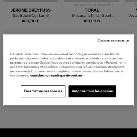
NOUVELLE COLLECTION
N
JEROME DREYFUSS
TORAL
Sac Bobi S Cuir Lamé
Mocassins Killian Sport
Veste
Champagne
Mousse
480,00 €
189,00 €
Continuer sans accepter
lulli-sur-la-toile.com utilise des cookies et technologies similaires à des fins de
performance, personnalisation, publicité et analyses, en collaboration avec des
partenaires tels que Google. Vous pouvez configurer vos choix via « Paramétrer »,
accepter l’ensemble des cookies (« J’accepte ») ou refuser ceux non strictement
nécessaires (« Continuer sans accepter »). Pour en savoir plus sur l’utilisation de
vos données,
consulter notre politique de cookies
Paramètres des cookies
Autoriser tous les cookies
LIVRAISON GRATUITE
à partir de 150 € d'achat*