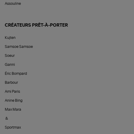
Assouline
CRÉATEURS PRÊT-À-PORTER
Kujten
Samsoe Samsoe
Soeur
Ganni
Éric Bompard
Barbour
Ami Paris
Anine Bing
Max Mara
&
Sportmax