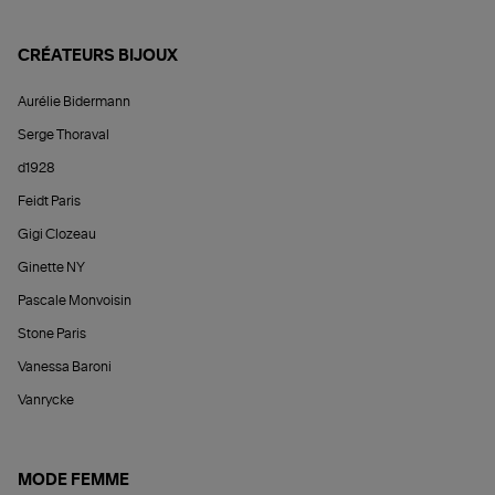
CRÉATEURS BIJOUX
Aurélie Bidermann
Serge Thoraval
d1928
Feidt Paris
Gigi Clozeau
Ginette NY
Pascale Monvoisin
Stone Paris
Vanessa Baroni
Vanrycke
MODE FEMME