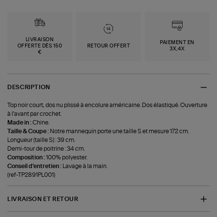
LIVRAISON
PAIEMENT EN
OFFERTE DÈS 150
RETOUR OFFERT
3X,4X
€
DESCRIPTION
Top noir court, dos nu plissé à encolure américaine. Dos élastiqué. Ouverture
à l'avant par crochet.
Made in :
Chine.
Taille & Coupe :
Notre mannequin porte une taille S et mesure 172 cm.
Longueur (taille S) : 39 cm.
Demi-tour de poitrine : 34 cm.
Composition :
100% polyester.
Conseil d'entretien :
Lavage à la main.
(ref-TP2891PL001)
LIVRAISON ET RETOUR