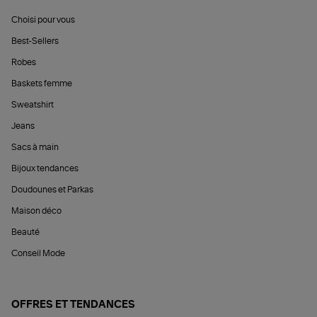
Choisi pour vous
Best-Sellers
Robes
Baskets femme
Sweatshirt
Jeans
Sacs à main
Bijoux tendances
Doudounes et Parkas
Maison déco
Beauté
Conseil Mode
OFFRES ET TENDANCES