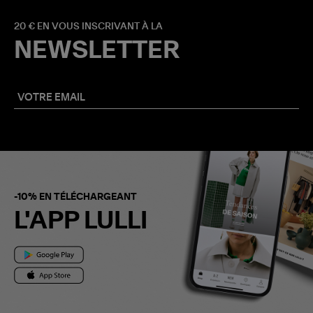
20 € EN VOUS INSCRIVANT À LA
NEWSLETTER
-10% EN TÉLÉCHARGEANT
L'APP LULLI