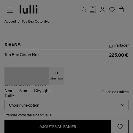
Aller au contenu principal
Accueil
Top Bex Coton Noir
XIRENA
Partager
Top
Top Bex Coton Noir
225,00 €
Bex
Coton
Noir
+
1
Voir plus
Guide des tailles
Taille
Prendre votre taille habituelle.
AJOUTER AU PANIER