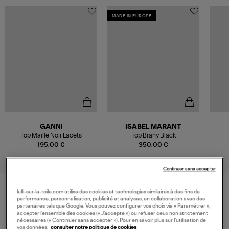
MADE IN EUROPE
GANNI
ISABEL MARANT
Top Maille Noir Lacets
Top Brany Black
195,00 €
350,00 €
Continuer sans accepter
lulli-sur-la-toile.com utilise des cookies et technologies similaires à des fins de
performance, personnalisation, publicité et analyses, en collaboration avec des
VOS DERNIERS PRODUITS VUS
partenaires tels que Google. Vous pouvez configurer vos choix via « Paramétrer »,
accepter l’ensemble des cookies (« J’accepte ») ou refuser ceux non strictement
nécessaires (« Continuer sans accepter »). Pour en savoir plus sur l’utilisation de
vos données,
consulter notre politique de cookies