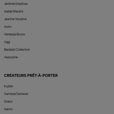
Jérôme Dreyfuss
Isabel Marant
Jeanne Vouland
Autry
Vanessa Bruno
Ugg
Baobab Collection
Assouline
CRÉATEURS PRÊT-À-PORTER
Kujten
Samsoe Samsoe
Soeur
Ganni