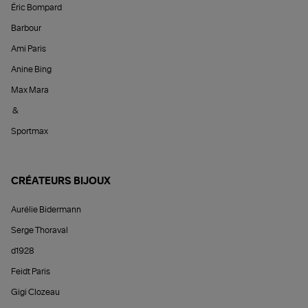
Éric Bompard
Barbour
Ami Paris
Anine Bing
Max Mara
&
Sportmax
CRÉATEURS BIJOUX
Aurélie Bidermann
Serge Thoraval
d1928
Feidt Paris
Gigi Clozeau