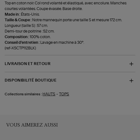
Top en coton noir. Col rond volanté et élastiqué, avec encolure. Manches
courtes volantées. Coupe évasée. Base droite.
Made in :
États-Unis.
Taille & Coupe :
Notre mannequin porte une taille S et mesure 172 cm.
Longueur (taille S) : 57 cm.
Demi-tour de poitrine : 52 cm.
Composition :
100% coton.
Conseil d'entretien :
Lavage en machine à 30°.
(ref-X5CTP112BLK)
LIVRAISON ET RETOUR
DISPONIBILITÉ BOUTIQUE
-
HAUTS
TOPS
Collections similaires :
VOUS AIMEREZ AUSSI