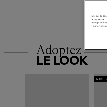
lulli-sur-la-t
analyses, en 
accepter l’en
Pour en savoir
Adoptez
LE LOOK
MADE I