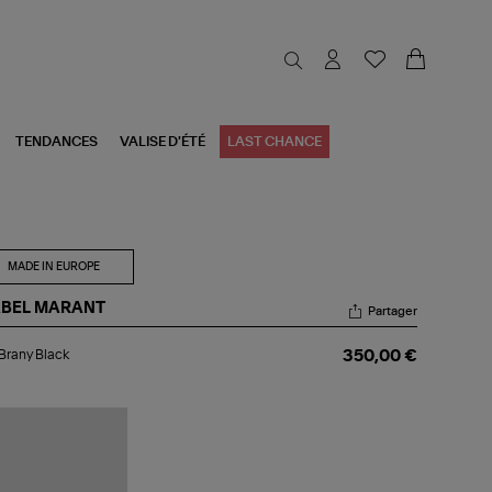
TENDANCES
VALISE D'ÉTÉ
LAST CHANCE
MADE IN EUROPE
ABEL MARANT
Partager
p
Brany Black
350,00 €
any
ck