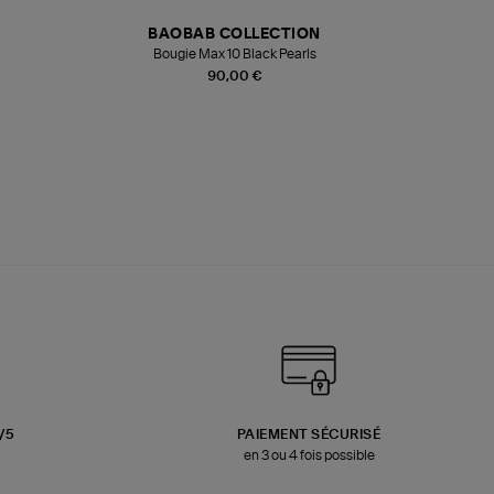
BAOBAB COLLECTION
Bougie Max 10 Black Pearls
Paréo Fou
90,00 €
3/5
PAIEMENT SÉCURISÉ
en 3 ou 4 fois possible