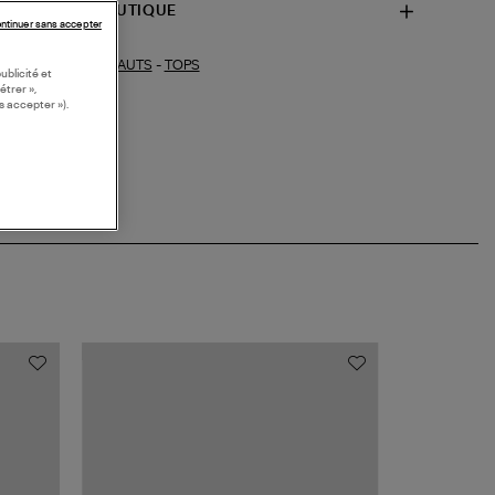
SPONIBILITÉ BOUTIQUE
ntinuer sans accepter
HAUTS
-
TOPS
ections similaires :
ublicité et
étrer »,
s accepter »).
MADE IN EUR