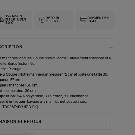
LIVRAISON
RETOUR
PAIEMENT EN
OFFERTE DÈS
OFFERT
3X,4X
150 €
SCRIPTION
à manches longues. Coupe près du corps. Entièrement smockée et à
elle. Bords festonnés.
 in :
Portugal.
le & Coupe :
Notre mannequin mesure 172 cm et porte une taille 36.
ueur : 57 cm.
ueur manches : 60 cm.
-tour poitrine : 36 cm.
position :
64% polyamide, 33% coton, 3% élasthanne.
eil d'entretien :
Lavage à la main ou nettoyage à sec.
f-HT0926FAD3J17I01BK)
VRAISON ET RETOUR