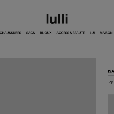
CHAUSSURES
SACS
BIJOUX
ACCESS & BEAUTÉ
LUI
MAISON
IS
To
Top 
Br
Bla