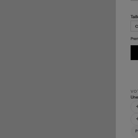
Tail
Pren
VOT
Une