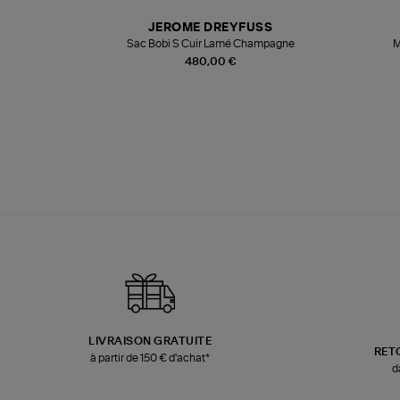
T
JEROME DREYFUSS
k
Sac Bobi S Cuir Lamé Champagne
M
480,00 €
LIVRAISON GRATUITE
RET
à partir de 150 € d'achat*
d