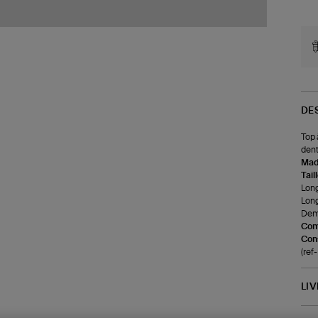
DE
Top 
dent
Made
Tail
Long
Long
Demi
Com
Cons
(re
LI