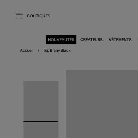
Aller au contenu principal
BOUTIQUES
NOUVEAUTÉS
CRÉATEURS
VÊTEMENTS
Accueil
Top Brany Black