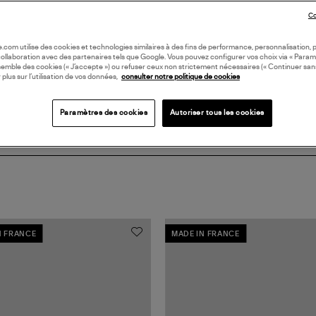
DI
Co
Coll
oile.com utilise des cookies et technologies similaires à des fins de performance, personnalisation, p
collaboration avec des partenaires tels que Google. Vous pouvez configurer vos choix via « Param
semble des cookies (« J’accepte ») ou refuser ceux non strictement nécessaires (« Continuer san
 plus sur l’utilisation de vos données,
consulter notre politique de cookies
Paramètres des cookies
Autoriser tous les cookies
N FRANCE
MADE IN FRANCE