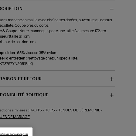
SCRIPTION
sans manche en maille avec chaînettes dorées, ouverture au dessus
écolleté. Coupe près du corps.
le & Coupe :
Notre mannequin porte une taille S et mesure 172 cm.
ueur (taille S) : cm.
-tour de poitrine : cm
position :
65% viscose 35% nylon.
eil d'entretien :
Nettoyage chez un spécialiste.
f-KT3757YN2051BLK)
VRAISON ET RETOUR
SPONIBILITÉ BOUTIQUE
HAUTS
-
TOPS
-
TENUES DE CÉRÉMONIE
-
ections similaires :
UES DE MARIAGE
ntinuer sans accepter