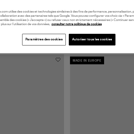
oile.com utilise des cookies et technologies similaires à des fins de performance, personnalisation, p
collaboration avec des partenaires tels que Google. Vous pouvez configurer vos choix via « Param
semble des cookies (« J’accepte ») ou refuser ceux non strictement nécessaires (« Continuer san
 plus sur l’utilisation de vos données,
consulter notre politique de cookies
Paramètres des cookies
Autoriser tous les cookies
MADE IN EUROPE