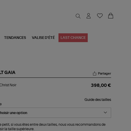
TENDANCES
VALISE D'ÉTÉ
LAST CHANCE
LT GAIA
Partager
p
Christ Noir
398,00 €
ist
r
Guide des tailles
le
le petit, si vous êtes entre deux tailles, nous vous recommandons de
ir la taille supérieure.