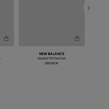
NEW BALANCE
e
Baskets 740 Sea Salt
Veste
120,00 €