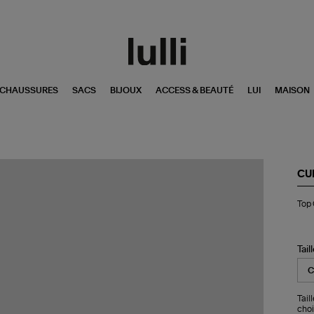
CHAUSSURES
SACS
BIJOUX
ACCESS & BEAUTÉ
LUI
MAISON
CU
To
Top 
Chr
Noi
Tail
Tail
chois