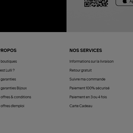
PROPOS
NOS SERVICES
 boutiques
Informations sur la livraison
est Lulli ?
Retour gratuit
 garanties
Suivre ma commande
 garanties Bijoux
Paiement 100% sécurisé
 offres & conditions
Paiement en 3 ou 4 fois
offres d'emploi
Carte Cadeau