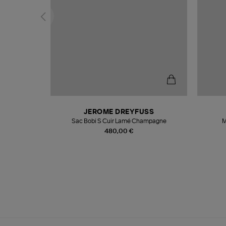
N
JEROME DREYFUSS
te
Sac Bobi S Cuir Lamé Champagne
M
480,00 €