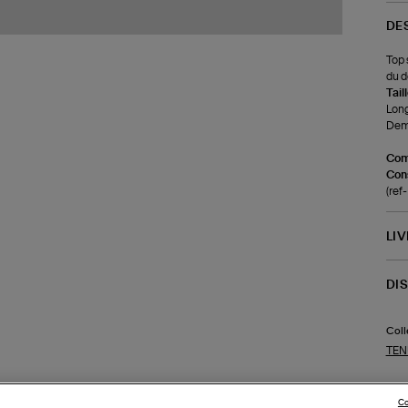
DE
Top 
du d
Tail
Long
Demi
Com
Cons
(re
LI
DI
Coll
TEN
Co