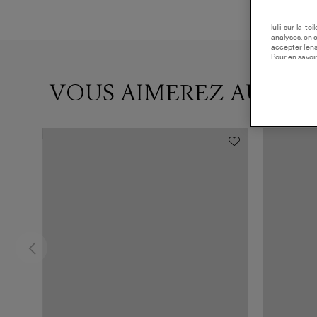
lulli-sur-la-t
analyses, en 
accepter l’en
Pour en savoir
VOUS AIMEREZ AUSSI