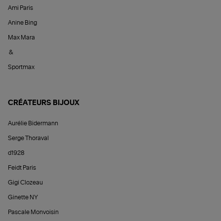
Ami Paris
Anine Bing
Max Mara
&
Sportmax
CRÉATEURS BIJOUX
Aurélie Bidermann
Serge Thoraval
d1928
Feidt Paris
Gigi Clozeau
Ginette NY
Pascale Monvoisin