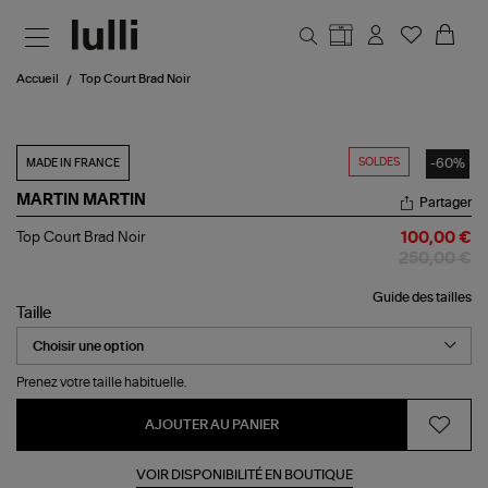
Aller au contenu principal
Accueil
Top Court Brad Noir
SOLDES
-60%
MADE IN FRANCE
MARTIN MARTIN
Partager
Top
Top Court Brad Noir
100,00 €
Court
250,00 €
Brad
Noir
Guide des tailles
Taille
Prenez votre taille habituelle.
AJOUTER AU PANIER
VOIR DISPONIBILITÉ EN BOUTIQUE