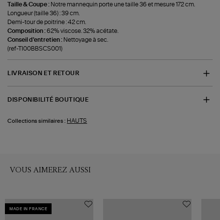
Taille & Coupe :
Notre mannequin porte une taille 36 et mesure 172 cm.
Longueur (taille 36) : 39 cm.
Demi-tour de poitrine : 42 cm.
Composition :
62% viscose. 32% acétate.
Conseil d'entretien :
Nettoyage à sec.
(ref-TI00BBSCS001)
LIVRAISON ET RETOUR
DISPONIBILITÉ BOUTIQUE
HAUTS
Collections similaires :
VOUS AIMEREZ AUSSI
MADE IN FRANCE