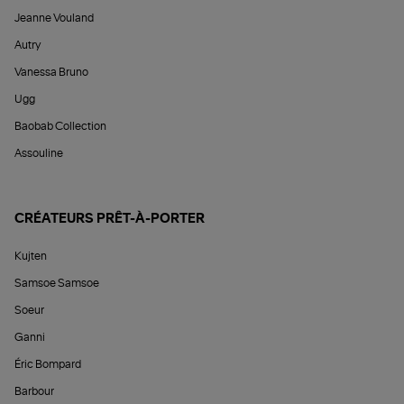
Jeanne Vouland
Autry
Vanessa Bruno
Ugg
Baobab Collection
Assouline
CRÉATEURS PRÊT-À-PORTER
Kujten
Samsoe Samsoe
Soeur
Ganni
Éric Bompard
Barbour