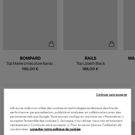
BOMPARD
RAILS
MA
Top Maille Uniecolure Bardot
Top Lizbeth Black
Noir
190,00 €
188,00 €
Continuer sans accepter
VOS DERNIERS PRODUITS VUS
lulli-sur-la-toile.com utilise des cookies et technologies similaires à des fins de
performance, personnalisation, publicité et analyses, en collaboration avec des
partenaires tels que Google. Vous pouvez configurer vos choix via « Paramétrer »,
accepter l’ensemble des cookies (« J’accepte ») ou refuser ceux non strictement
nécessaires (« Continuer sans accepter »). Pour en savoir plus sur l’utilisation de
vos données,
consulter notre politique de cookies