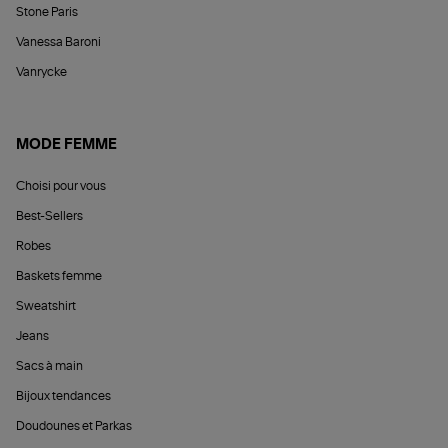
Stone Paris
Vanessa Baroni
Vanrycke
MODE FEMME
Choisi pour vous
Best-Sellers
Robes
Baskets femme
Sweatshirt
Jeans
Sacs à main
Bijoux tendances
Doudounes et Parkas