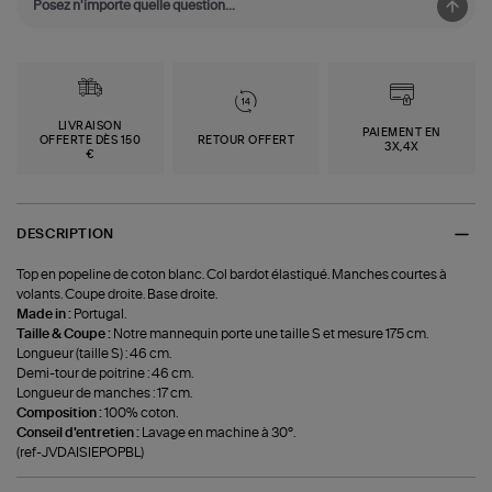
LIVRAISON
PAIEMENT EN
OFFERTE DÈS 150
RETOUR OFFERT
3X,4X
€
DESCRIPTION
Top en popeline de coton blanc. Col bardot élastiqué. Manches courtes à
volants. Coupe droite. Base droite.
Made in :
Portugal.
Taille & Coupe :
Notre mannequin porte une taille S et mesure 175 cm.
Longueur (taille S) : 46 cm.
Demi-tour de poitrine : 46 cm.
Longueur de manches : 17 cm.
Composition :
100% coton.
Conseil d'entretien :
Lavage en machine à 30°.
(ref-JVDAISIEPOPBL)