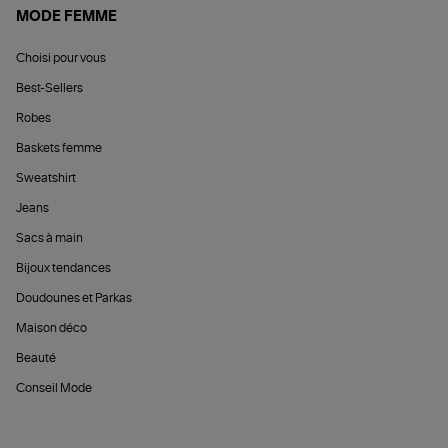
MODE FEMME
Choisi pour vous
Best-Sellers
Robes
Baskets femme
Sweatshirt
Jeans
Sacs à main
Bijoux tendances
Doudounes et Parkas
Maison déco
Beauté
Conseil Mode