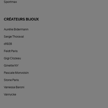
Sportmax
CRÉATEURS BIJOUX
Aurélie Bidermann
Serge Thoraval
d1928
Feidt Paris
Gigi Clozeau
Ginette NY
Pascale Monvoisin
Stone Paris
Vanessa Baroni
Vanrycke