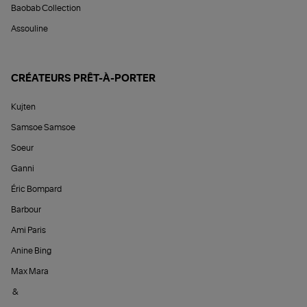
Baobab Collection
Assouline
CRÉATEURS PRÊT-À-PORTER
Kujten
Samsoe Samsoe
Soeur
Ganni
Éric Bompard
Barbour
Ami Paris
Anine Bing
Max Mara
&