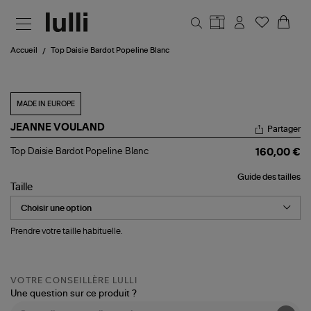
Aller au contenu principal
Accueil
Top Daisie Bardot Popeline Blanc
MADE IN EUROPE
JEANNE VOULAND
Partager
Top
Top Daisie Bardot Popeline Blanc
160,00 €
Daisie
Bardot
Guide des tailles
Popeline
Taille
Blanc
Prendre votre taille habituelle.
VOTRE CONSEILLÈRE LULLI
Une question sur ce produit ?