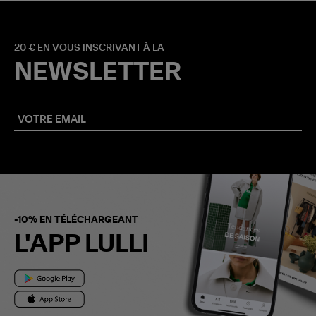
20 € EN VOUS INSCRIVANT À LA
NEWSLETTER
-10% EN TÉLÉCHARGEANT
L'APP LULLI