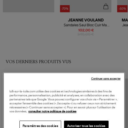
-70%
-50%
JEANNE VOULAND
MA
Sandales Saul Bloc Cuir Mat
Jea
Blanc
102,00 €
340,00 €
VOS DERNIERS PRODUITS VUS
Continuer sans accepter
lulli-sur-la-toile.com utilise des cookies et technologies similaires à des fins de
performance, personnalisation, publicité et analyses, en collaboration avec des
partenaires tels que Google. Vous pouvez configurer vos choix via « Paramétrer »,
accepter l’ensemble des cookies (« J’accepte ») ou refuser ceux non strictement
nécessaires (« Continuer sans accepter »). Pour en savoir plus sur l’utilisation de
vos données,
consulter notre politique de cookies
Paramètres des cookies
Autoriser tous les cookies