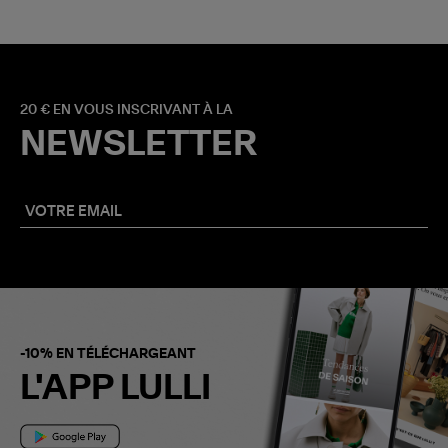
20 € EN VOUS INSCRIVANT À LA
NEWSLETTER
-10% EN TÉLÉCHARGEANT
L'APP LULLI