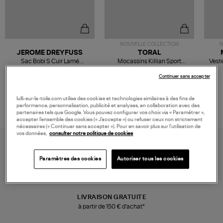
NOUVELLE COLLECTION
N
JEROME DREYFUSS
TORAL
Sac Bobi S Cuir Lamé
Mocassins Killian Sport
Veste
Champagne
Mousse
480,00 €
189,00 €
Continuer sans accepter
lulli-sur-la-toile.com utilise des cookies et technologies similaires à des fins de
performance, personnalisation, publicité et analyses, en collaboration avec des
partenaires tels que Google. Vous pouvez configurer vos choix via « Paramétrer »,
accepter l’ensemble des cookies (« J’accepte ») ou refuser ceux non strictement
nécessaires (« Continuer sans accepter »). Pour en savoir plus sur l’utilisation de
vos données,
consulter notre politique de cookies
Paramètres des cookies
Autoriser tous les cookies
LIVRAISON GRATUITE
à partir de 150 € d'achat*