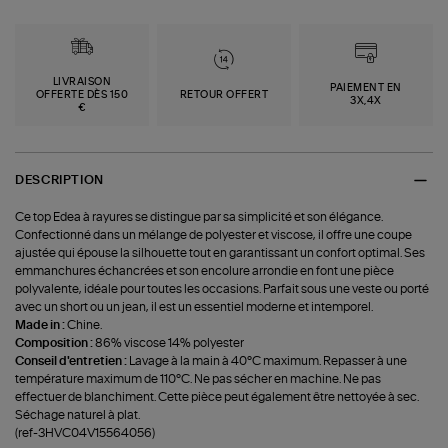
LIVRAISON
PAIEMENT EN
OFFERTE DÈS 150
RETOUR OFFERT
3X,4X
€
DESCRIPTION
Ce top Edea à rayures se distingue par sa simplicité et son élégance.
Confectionné dans un mélange de polyester et viscose, il offre une coupe
ajustée qui épouse la silhouette tout en garantissant un confort optimal. Ses
emmanchures échancrées et son encolure arrondie en font une pièce
polyvalente, idéale pour toutes les occasions. Parfait sous une veste ou porté
avec un short ou un jean, il est un essentiel moderne et intemporel.
Made in :
Chine.
Composition :
86% viscose 14% polyester
Conseil d'entretien :
Lavage à la main à 40°C maximum. Repasser à une
température maximum de 110°C. Ne pas sécher en machine. Ne pas
effectuer de blanchiment. Cette pièce peut également être nettoyée à sec.
Séchage naturel à plat.
(ref-3HVC04V15564056)