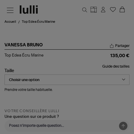
Aller au contenu principal
Accueil
Top Edea Écru Marine
VANESSA BRUNO
Partager
Top
Top Edea Écru Marine
135,00 €
Edea
Écru
Guide des tailles
Marine
Taille
Prendre votre taille habituelle.
VOTRE CONSEILLÈRE LULLI
Une question sur ce produit ?