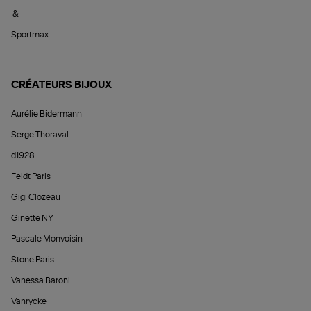
&
Sportmax
CRÉATEURS BIJOUX
Aurélie Bidermann
Serge Thoraval
d1928
Feidt Paris
Gigi Clozeau
Ginette NY
Pascale Monvoisin
Stone Paris
Vanessa Baroni
Vanrycke