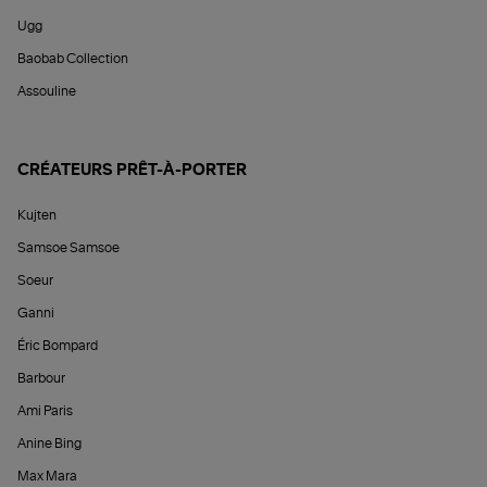
Ugg
Baobab Collection
Assouline
CRÉATEURS PRÊT-À-PORTER
Kujten
Samsoe Samsoe
Soeur
Ganni
Éric Bompard
Barbour
Ami Paris
Anine Bing
Max Mara