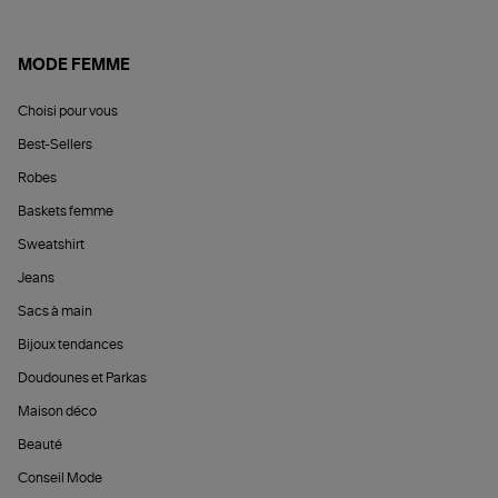
MODE FEMME
Choisi pour vous
Best-Sellers
Robes
Baskets femme
Sweatshirt
Jeans
Sacs à main
Bijoux tendances
Doudounes et Parkas
Maison déco
Beauté
Conseil Mode