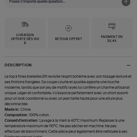
LIVRAISON
PAIEMENT EN
OFFERTE DÈS 150
RETOUR OFFERT
3X,4X
€
DESCRIPTION
Le top à fines bretelles Elfi revisite l’esprit bohème avec son tissage texturé et
ses finitions frangées. Sa coupe courte et ajustée apporte une touche
moderne, tandis que son jeu de motifs rayés lui confère un charme artisanal
unique. Léger et confortable, il s’associe parfaitement avec un short assorti
pour un look coordonné ou avec un jean taille haute pour une allure plus
décontractée.
Made in :
Chine.
Composition :
100% coton.
Conseil d'entretien :
Lavage à la main à 40°C maximum. Repasser à une
température maximum de 110°C. Ne pas sécher en machine. Ne pas
effectuer de blanchiment. Cette pièce peut également être nettoyée à sec.
Séchage naturel à plat.