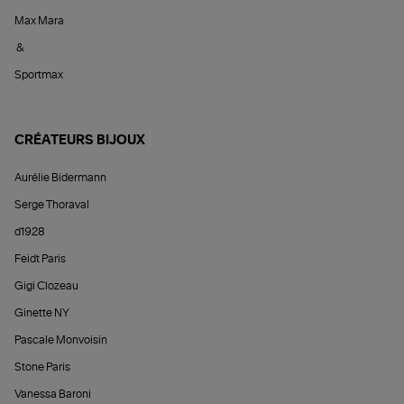
Max Mara
&
Sportmax
CRÉATEURS BIJOUX
Aurélie Bidermann
Serge Thoraval
d1928
Feidt Paris
Gigi Clozeau
Ginette NY
Pascale Monvoisin
Stone Paris
Vanessa Baroni