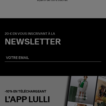
20 € EN VOUS INSCRIVANT À LA
NEWSLETTER
-10% EN TÉLÉCHARGEANT
L'APP LULLI