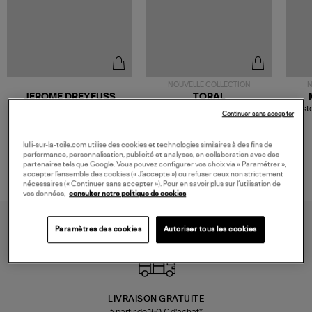
NOUVELLE COLLECTION
N
JEROME DREYFUSS
TORAL
Sac Bobi S Cuir Lamé
Mocassins Killian Sport
Veste
Continuer sans accepter
Champagne
Mousse
480,00 €
189,00 €
lulli-sur-la-toile.com utilise des cookies et technologies similaires à des fins de
performance, personnalisation, publicité et analyses, en collaboration avec des
partenaires tels que Google. Vous pouvez configurer vos choix via « Paramétrer »,
accepter l’ensemble des cookies (« J’accepte ») ou refuser ceux non strictement
nécessaires (« Continuer sans accepter »). Pour en savoir plus sur l’utilisation de
vos données,
consulter notre politique de cookies
Paramètres des cookies
Autoriser tous les cookies
LIVRAISON GRATUITE
à partir de 150 € d'achat*