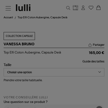
Aller au contenu principal
Accueil
Top Elfi Coton Aubergine, Capsule Deià
COLLECTION CAPSULE
VANESSA BRUNO
Partager
Top
Top Elfi Coton Aubergine, Capsule Deià
165,00 €
Elfi
Coton
Guide des tailles
Aubergine,
Taille
Capsule
Deià
Prendre votre taille habituelle.
VOTRE CONSEILLÈRE LULLI
Une question sur ce produit ?