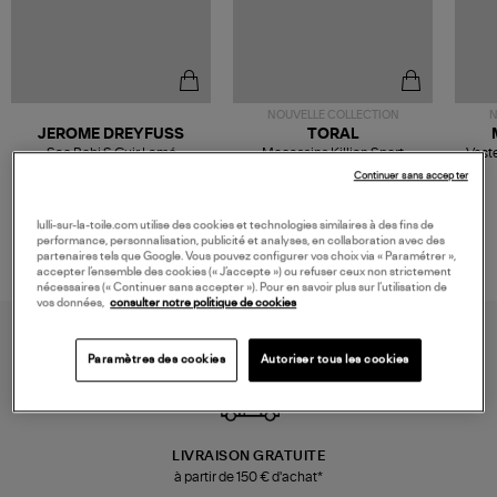
NOUVELLE COLLECTION
N
JEROME DREYFUSS
TORAL
Sac Bobi S Cuir Lamé
Mocassins Killian Sport
Veste
Champagne
Mousse
480,00 €
189,00 €
Continuer sans accepter
lulli-sur-la-toile.com utilise des cookies et technologies similaires à des fins de
performance, personnalisation, publicité et analyses, en collaboration avec des
partenaires tels que Google. Vous pouvez configurer vos choix via « Paramétrer »,
accepter l’ensemble des cookies (« J’accepte ») ou refuser ceux non strictement
nécessaires (« Continuer sans accepter »). Pour en savoir plus sur l’utilisation de
vos données,
consulter notre politique de cookies
Paramètres des cookies
Autoriser tous les cookies
LIVRAISON GRATUITE
à partir de 150 € d'achat*