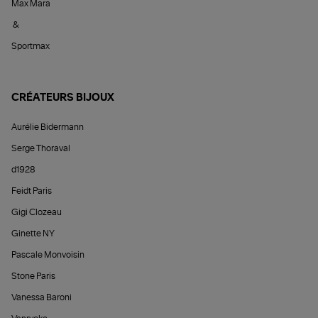
Max Mara
&
Sportmax
CRÉATEURS BIJOUX
Aurélie Bidermann
Serge Thoraval
d1928
Feidt Paris
Gigi Clozeau
Ginette NY
Pascale Monvoisin
Stone Paris
Vanessa Baroni