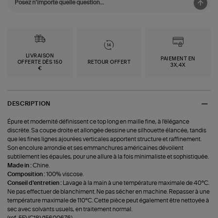
LIVRAISON
PAIEMENT EN
OFFERTE DÈS 150
RETOUR OFFERT
3X,4X
€
DESCRIPTION
Épure et modernité définissent ce top long en maille fine, à l'élégance
discrète. Sa coupe droite et allongée dessine une silhouette élancée, tandis
que les fines lignes ajourées verticales apportent structure et raffinement.
Son encolure arrondie et ses emmanchures américaines dévoilent
subtilement les épaules, pour une allure à la fois minimaliste et sophistiquée.
Made in :
Chine.
Composition :
100% viscose.
Conseil d'entretien :
Lavage à la main à une température maximale de 40°C.
Ne pas effectuer de blanchiment. Ne pas sécher en machine. Repasser à une
température maximale de 110°C. Cette pièce peut également être nettoyée à
sec avec solvants usuels, en traitement normal.
(ref-5EVC18V15600676)