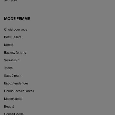
Vanrycke
MODE FEMME
Choisi pour vous
Best-Sellers
Robes
Baskets femme
Sweatshirt
Jeans
Sacs à main
Bijoux tendances
Doudounes et Parkas
Maison déco
Beauté
Conseil Mode