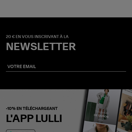
20 € EN VOUS INSCRIVANT À LA
NEWSLETTER
-10% EN TÉLÉCHARGEANT
L'APP LULLI