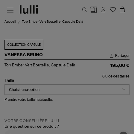
Aller au contenu principal
Accueil
Top Ember Vert Bouteille, Capsule Deià
COLLECTION CAPSULE
VANESSA BRUNO
Partager
Top
Top Ember Vert Bouteille, Capsule Deià
195,00 €
Ember
Vert
Guide des tailles
Bouteille,
Taille
Capsule
Deià
Prendre votre taille habituelle.
VOTRE CONSEILLÈRE LULLI
Une question sur ce produit ?