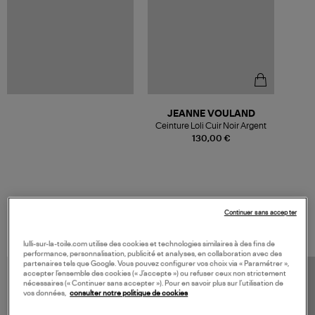
JEANNE VOULAND
Ceinture Loli Cuir Noir Argent
130,00 €
VOS DERNIERS PRODUITS VUS
Continuer sans accepter
lulli-sur-la-toile.com utilise des cookies et technologies similaires à des fins de
performance, personnalisation, publicité et analyses, en collaboration avec des
partenaires tels que Google. Vous pouvez configurer vos choix via « Paramétrer »,
accepter l’ensemble des cookies (« J’accepte ») ou refuser ceux non strictement
nécessaires (« Continuer sans accepter »). Pour en savoir plus sur l’utilisation de
vos données,
consulter notre politique de cookies