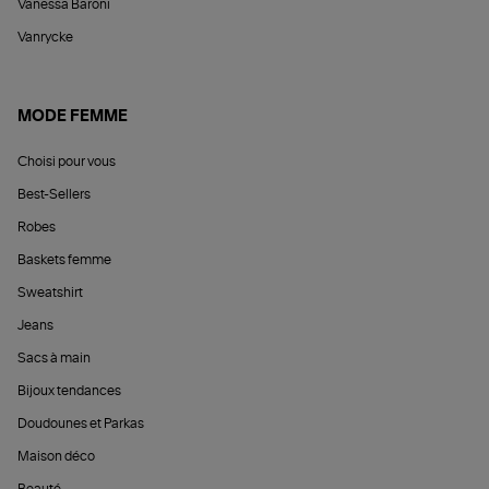
Vanessa Baroni
Vanrycke
MODE FEMME
Choisi pour vous
Best-Sellers
Robes
Baskets femme
Sweatshirt
Jeans
Sacs à main
Bijoux tendances
Doudounes et Parkas
Maison déco
Beauté