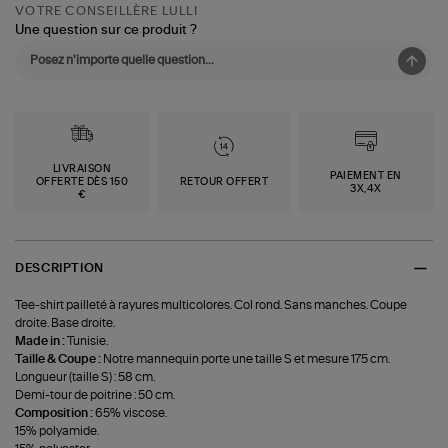
VOTRE CONSEILLÈRE LULLI
Une question sur ce produit ?
LIVRAISON
PAIEMENT EN
OFFERTE DÈS 150
RETOUR OFFERT
3X,4X
€
DESCRIPTION
Tee-shirt pailleté à rayures multicolores. Col rond. Sans manches. Coupe
droite. Base droite.
Made in :
Tunisie.
Taille & Coupe :
Notre mannequin porte une taille S et mesure 175 cm.
Longueur (taille S) : 58 cm.
Demi-tour de poitrine : 50 cm.
Composition :
65% viscose.
15% polyamide.