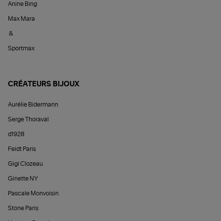
Anine Bing
Max Mara
&
Sportmax
CRÉATEURS BIJOUX
Aurélie Bidermann
Serge Thoraval
d1928
Feidt Paris
Gigi Clozeau
Ginette NY
Pascale Monvoisin
Stone Paris