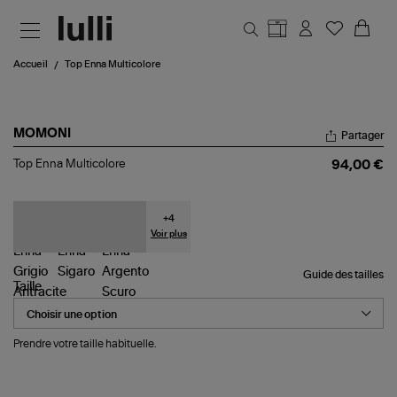
Aller au contenu principal
Accueil
Top Enna Multicolore
MOMONI
Partager
Top
Top Enna Multicolore
94,00 €
Enna
Multicolore
+
4
Voir plus
Guide des tailles
Taille
Prendre votre taille habituelle.