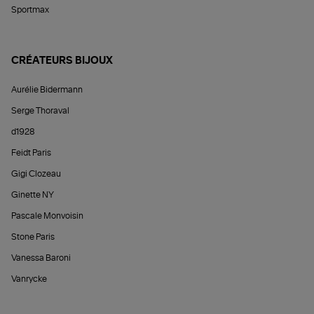
Sportmax
CRÉATEURS BIJOUX
Aurélie Bidermann
Serge Thoraval
d1928
Feidt Paris
Gigi Clozeau
Ginette NY
Pascale Monvoisin
Stone Paris
Vanessa Baroni
Vanrycke