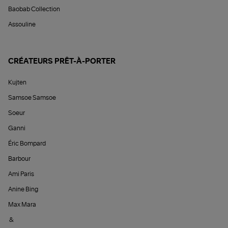
Baobab Collection
Assouline
CRÉATEURS PRÊT-À-PORTER
Kujten
Samsoe Samsoe
Soeur
Ganni
Éric Bompard
Barbour
Ami Paris
Anine Bing
Max Mara
&