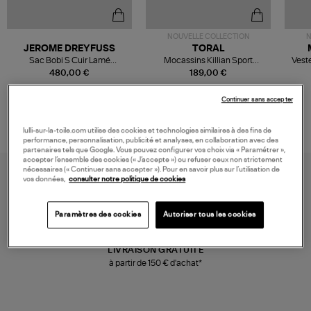
NOUVELLE COLLECTION
N
JEROME DREYFUSS
TORAL
Sac Bobi S Cuir Lamé
Mocassins Killian Sport
Veste
Champagne
Mousse
480,00 €
189,00 €
Continuer sans accepter
lulli-sur-la-toile.com utilise des cookies et technologies similaires à des fins de
performance, personnalisation, publicité et analyses, en collaboration avec des
partenaires tels que Google. Vous pouvez configurer vos choix via « Paramétrer »,
accepter l’ensemble des cookies (« J’accepte ») ou refuser ceux non strictement
nécessaires (« Continuer sans accepter »). Pour en savoir plus sur l’utilisation de
vos données,
consulter notre politique de cookies
Paramètres des cookies
Autoriser tous les cookies
LIVRAISON GRATUITE
à partir de 150 € d'achat*