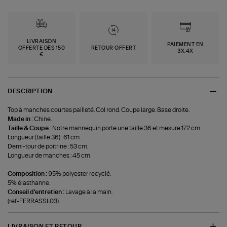
LIVRAISON
PAIEMENT EN
OFFERTE DÈS 150
RETOUR OFFERT
3X,4X
€
DESCRIPTION
Top à manches courtes pailleté. Col rond. Coupe large. Base droite.
Made in :
Chine.
Taille & Coupe :
Notre mannequin porte une taille 36 et mesure 172 cm.
Longueur (taille 36) : 61 cm.
Demi-tour de poitrine : 53 cm.
Longueur de manches : 45 cm.
Composition :
95% polyester recyclé.
5% élasthanne.
Conseil d'entretien :
Lavage à la main.
(ref-FERRASSL03)
LIVRAISON ET RETOUR