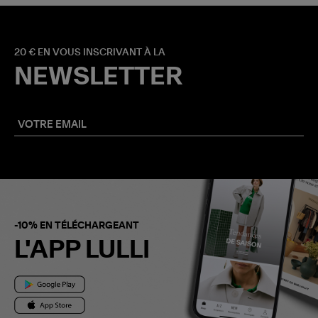
20 € EN VOUS INSCRIVANT À LA
NEWSLETTER
-10% EN TÉLÉCHARGEANT
L'APP LULLI