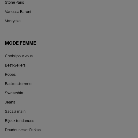
Stone Paris
Vanessa Baroni
Vanrycke
MODE FEMME
Choisi pour vous
Best-Sellers
Robes
Baskets femme
Sweatshirt
Jeans
Sacs à main
Bijoux tendances
Doudounes et Parkas