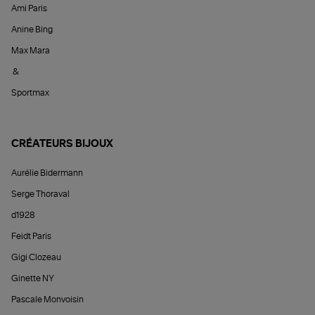
Ami Paris
Anine Bing
Max Mara
&
Sportmax
CRÉATEURS BIJOUX
Aurélie Bidermann
Serge Thoraval
d1928
Feidt Paris
Gigi Clozeau
Ginette NY
Pascale Monvoisin