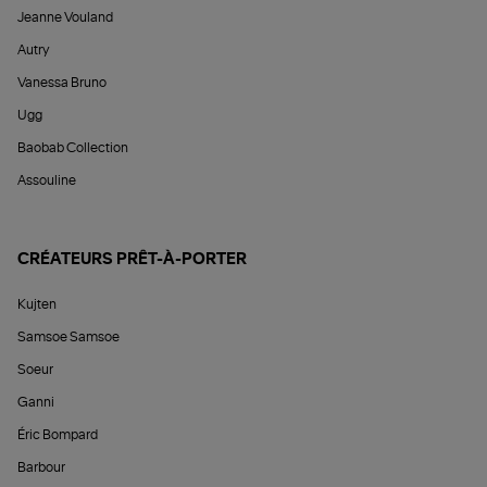
Jeanne Vouland
Autry
Vanessa Bruno
Ugg
Baobab Collection
Assouline
CRÉATEURS PRÊT-À-PORTER
Kujten
Samsoe Samsoe
Soeur
Ganni
Éric Bompard
Barbour