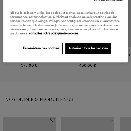
lulli-sur-la-toile.com utilise des cookies et technologies similaires à des fins de
performance, personnalisation, publicité et analyses, en collaboration avec des
partenaires tels que Google. Vous pouvez configurer vos choix via « Paramétrer »,
accepter l’ensemble des cookies (« J’accepte ») ou refuser ceux non strictement
nécessaires (« Continuer sans accepter »). Pour en savoir plus sur l’utilisation de
vos données,
consulter notre politique de cookies
Paramètres des cookies
Autoriser tous les cookies
NOUVELLE COLLECTION
N
MARANT ÉTOILE
MARANT ÉTOILE
C
Tee Shirt Eoline Faded Black
Top Lorna Caramel
T
375,00 €
450,00 €
VOS DERNIERS PRODUITS VUS