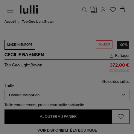
Aller au contenu principal
Accueil
Top Geo Light Brown
SOLDES
-40%
MADE IN EUROPE
CECILIE BAHNSEN
Partager
Top
Top Geo Light Brown
372,00 €
Geo
620,00 €
Light
Brown
Guide des tailles
Taille
Taille correctement, prenez votre taille habituelle.
AJOUTER AU PANIER
VOIR DISPONIBILITÉ EN BOUTIQUE