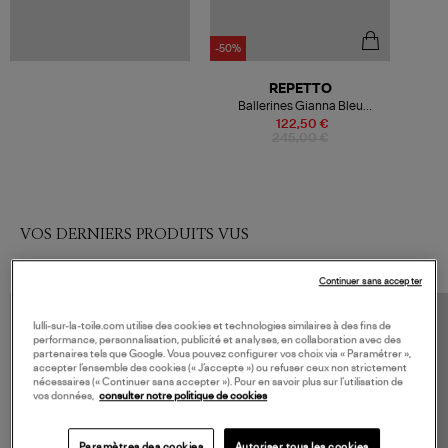
-50%
REPETTO
Ballerines Gianna Bleu
Classique
122,50 €
245,00 €
VOS DERNIERS PRODUITS VUS
Continuer sans accepter
lulli-sur-la-toile.com utilise des cookies et technologies similaires à des fins de
performance, personnalisation, publicité et analyses, en collaboration avec des
partenaires tels que Google. Vous pouvez configurer vos choix via « Paramétrer »,
accepter l’ensemble des cookies (« J’accepte ») ou refuser ceux non strictement
nécessaires (« Continuer sans accepter »). Pour en savoir plus sur l’utilisation de
vos données,
consulter notre politique de cookies
Paramètres des cookies
Autoriser tous les cookies