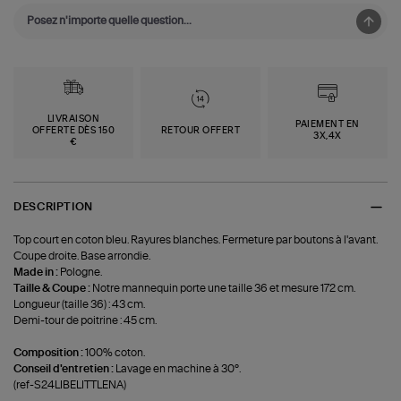
LIVRAISON
PAIEMENT EN
OFFERTE DÈS 150
RETOUR OFFERT
3X,4X
€
DESCRIPTION
Top court en coton bleu. Rayures blanches. Fermeture par boutons à l'avant.
Coupe droite. Base arrondie.
Made in :
Pologne.
Taille & Coupe :
Notre mannequin porte une taille 36 et mesure 172 cm.
Longueur (taille 36) : 43 cm.
Demi-tour de poitrine : 45 cm.
Composition :
100% coton.
Conseil d'entretien :
Lavage en machine à 30°.
(ref-S24LIBELITTLENA)