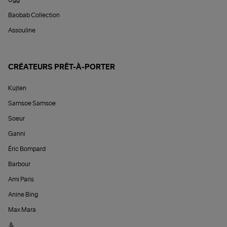
Ugg
Baobab Collection
Assouline
CRÉATEURS PRÊT-À-PORTER
Kujten
Samsoe Samsoe
Soeur
Ganni
Éric Bompard
Barbour
Ami Paris
Anine Bing
Max Mara
&