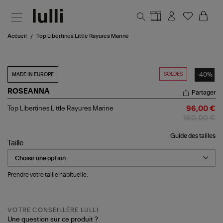
Aller au contenu principal
Accueil
Top Libertines Little Rayures Marine
SOLDES
-40%
MADE IN EUROPE
ROSEANNA
Partager
Top
Top Libertines Little Rayures Marine
96,00 €
Libertines
160,00 €
Little
Rayures
Guide des tailles
Marine
Taille
Prendre votre taille habituelle.
VOTRE CONSEILLÈRE LULLI
Une question sur ce produit ?