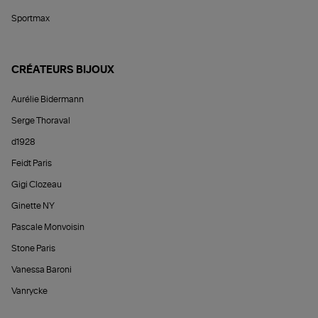
Sportmax
CRÉATEURS BIJOUX
Aurélie Bidermann
Serge Thoraval
d1928
Feidt Paris
Gigi Clozeau
Ginette NY
Pascale Monvoisin
Stone Paris
Vanessa Baroni
Vanrycke