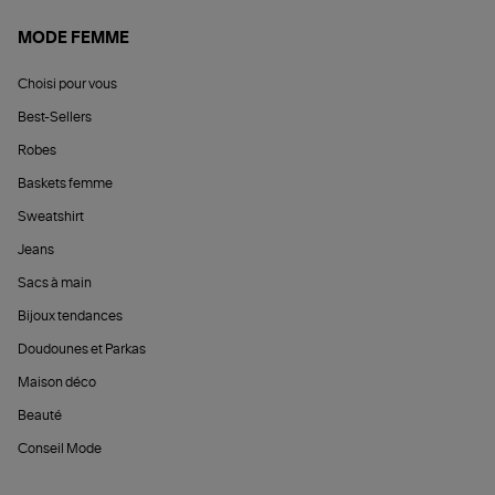
MODE FEMME
Choisi pour vous
Best-Sellers
Robes
Baskets femme
Sweatshirt
Jeans
Sacs à main
Bijoux tendances
Doudounes et Parkas
Maison déco
Beauté
Conseil Mode