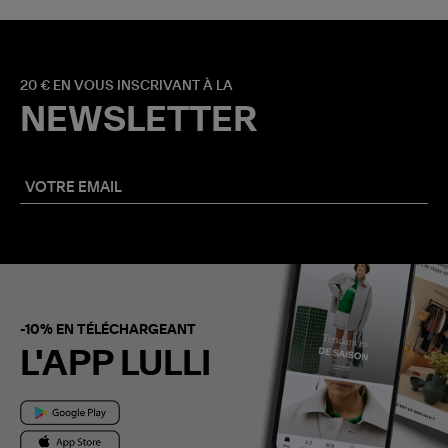
20 € EN VOUS INSCRIVANT À LA
NEWSLETTER
-10% EN TÉLÉCHARGEANT
L'APP LULLI