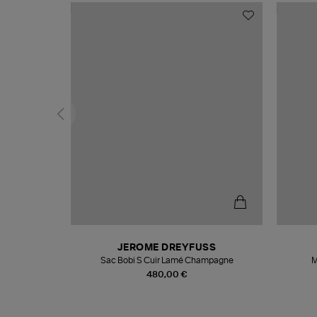
N
JEROME DREYFUSS
te
Sac Bobi S Cuir Lamé Champagne
M
480,00 €