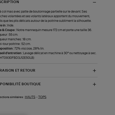
SCRIPTION
à col mao avec patte de boutonnage partielle sur le devant. Ses
hes volantées et ses volants latéraux apportent du mouvement,
is que les plis délicats autour de la poitrine subliment la silhouette.
 in :
Inde.
le & Coupe :
Notre mannequin mesure 172 cm et porte une taille 36.
ueur : 55 cm.
ueur manches : 18 cm.
-tour poitrine : 52 cm.
position :
72% viscose, 28% lin.
eil d'entretien :
Lavage délicat en machine à 30° ou nettoyage à sec.
f-HT0930FBD3J12E50LB)
VRAISON ET RETOUR
SPONIBILITÉ BOUTIQUE
HAUTS
-
TOPS
ections similaires :