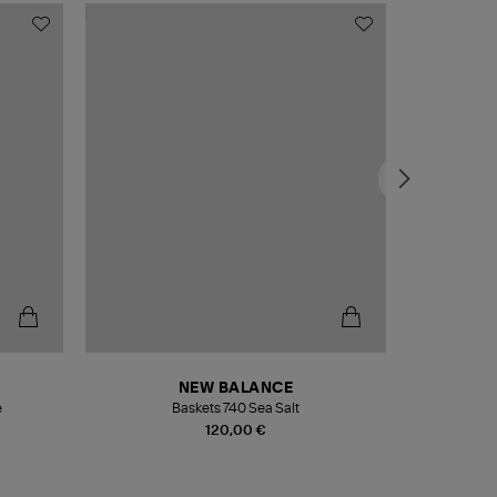
NEW BALANCE
e
Baskets 740 Sea Salt
Veste
120,00 €