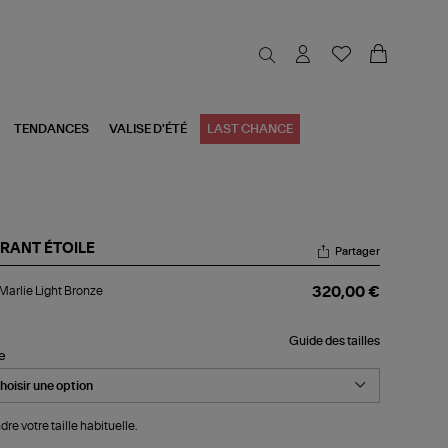
TENDANCES
VALISE D'ÉTÉ
LAST CHANCE
RANT ÉTOILE
Partager
p
Marlie Light Bronze
320,00 €
lie
ht
onze
Guide des tailles
le
dre votre taille habituelle.