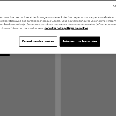
Co
oile.com utilise des cookies et technologies similaires à des fins de performance, personnalisation, p
collaboration avec des partenaires tels que Google. Vous pouvez configurer vos choix via « Param
semble des cookies (« J’accepte ») ou refuser ceux non strictement nécessaires (« Continuer san
 plus sur l’utilisation de vos données,
consulter notre politique de cookies
Paramètres des cookies
Autoriser tous les cookies
IVITÉ