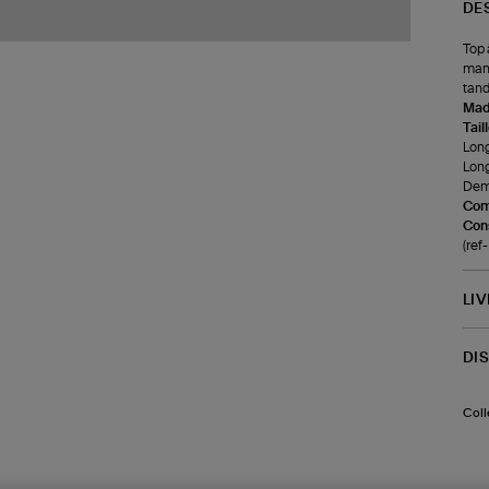
DE
Top 
manc
tand
Made
Tail
Long
Long
Demi
Com
Cons
(re
LI
DI
Coll