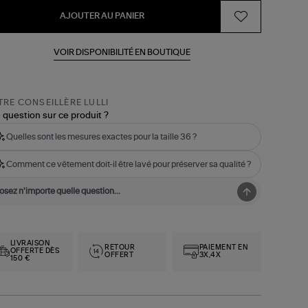
AJOUTER AU PANIER
VOIR DISPONIBILITÉ EN BOUTIQUE
RE CONSEILLÈRE LULLI
 question sur ce produit ?
Quelles sont les mesures exactes pour la taille 36 ?
Comment ce vêtement doit-il être lavé pour préserver sa qualité ?
LIVRAISON
RETOUR
PAIEMENT EN
OFFERTE DÈS
OFFERT
3X,4X
150 €