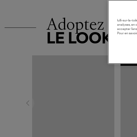
Adoptez
lulli-sur-la-t
analyses, en 
accepter l’en
LE LOOK
Pour en savoir
EXCLUS