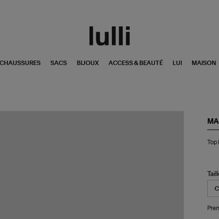
CHAUSSURES
SACS
BIJOUX
ACCESS & BEAUTÉ
LUI
MAISON
MA
To
Top 
Mar
Lig
Br
Tail
Pren