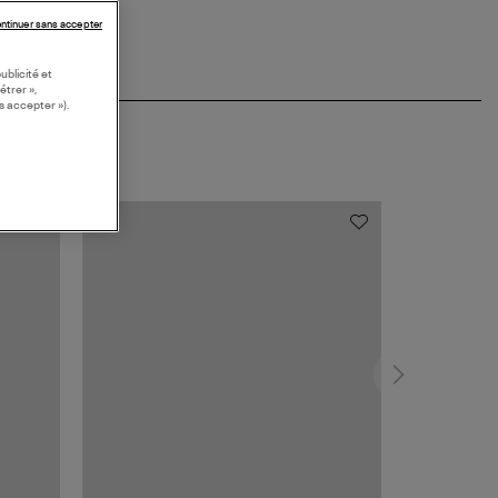
ntinuer sans accepter
ublicité et
étrer »,
s accepter »).