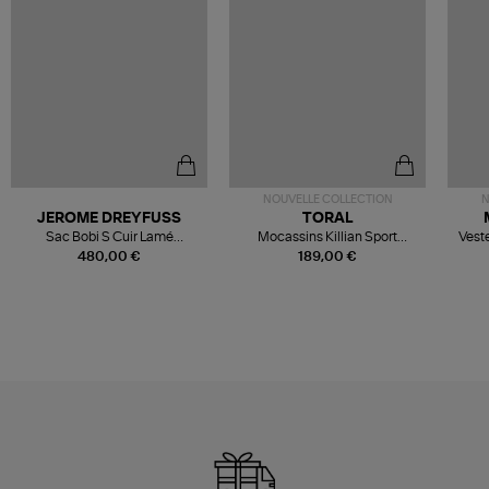
NOUVELLE COLLECTION
N
JEROME DREYFUSS
TORAL
Sac Bobi S Cuir Lamé
Mocassins Killian Sport
Veste
Champagne
Mousse
480,00 €
189,00 €