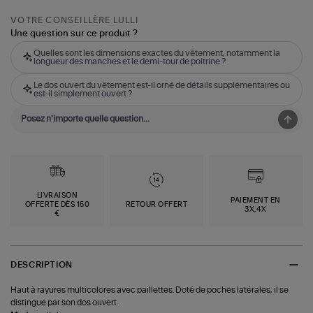
VOTRE CONSEILLÈRE LULLI
Une question sur ce produit ?
Quelles sont les dimensions exactes du vêtement, notamment la
longueur des manches et le demi-tour de poitrine ?
Le dos ouvert du vêtement est-il orné de détails supplémentaires ou
est-il simplement ouvert ?
LIVRAISON
PAIEMENT EN
OFFERTE DÈS 150
RETOUR OFFERT
3X,4X
€
DESCRIPTION
Haut à rayures multicolores avec paillettes. Doté de poches latérales, il se
distingue par son dos ouvert.