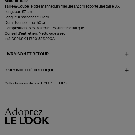
Made in :
Italie.
Taille & Coupe :
Notre mannequin mesure 172 cm et porte une taille 36.
Longueur : 57 cm.
Longueur manches : 20 cm.
Demi-tour poitrine : 50 cm.
Composition :
83% viscose, 17% fibre métallique.
Conseil d'entretien :
Nettoyage à sec.
(ref-DS26SK1HBR0158S209A)
LIVRAISON ET RETOUR
DISPONIBILITÉ BOUTIQUE
-
HAUTS
TOPS
Collections similaires :
Adoptez
LE LOOK