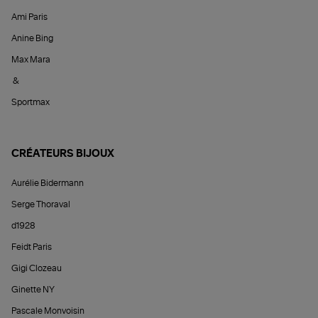
Ami Paris
Anine Bing
Max Mara
&
Sportmax
CRÉATEURS BIJOUX
Aurélie Bidermann
Serge Thoraval
d1928
Feidt Paris
Gigi Clozeau
Ginette NY
Pascale Monvoisin