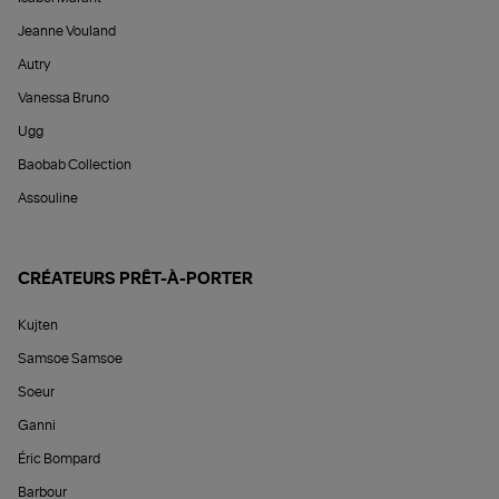
Jeanne Vouland
Autry
Vanessa Bruno
Ugg
Baobab Collection
Assouline
CRÉATEURS PRÊT-À-PORTER
Kujten
Samsoe Samsoe
Soeur
Ganni
Éric Bompard
Barbour