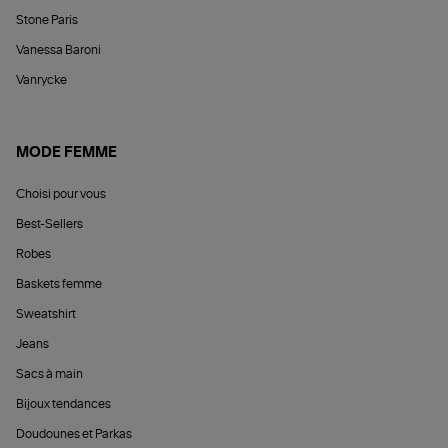
Stone Paris
Vanessa Baroni
Vanrycke
MODE FEMME
Choisi pour vous
Best-Sellers
Robes
Baskets femme
Sweatshirt
Jeans
Sacs à main
Bijoux tendances
Doudounes et Parkas