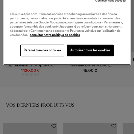
Continuer sans accepter
lulli-sur-la-toile.com utilise des cookies et technologies similaires à des fins de
performance, personnalisation, publicité et analyses, en collaboration avec des
partenaires tels que Google. Vous pouvez configurer vos choix via « Paramétrer »,
accepter l’ensemble des cookies (« J’accepte ») ou refuser ceux non strictement
nécessaires (« Continuer sans accepter »). Pour en savoir plus sur l’utilisation de
vos données,
consulter notre politique de cookies
-30%
Paramètres des cookies
Autoriser tous les cookies
ZIMMERMANN
ADIDAS
Top Rebellion Lace Up Blouse
Tee-shirt Marsella Black,
Cream Floral
Concert Bad Bunny
1 120,00 €
45,00 €
1 600,00 €
VOS DERNIERS PRODUITS VUS