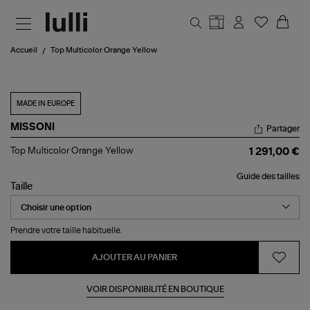
Aller au contenu principal
Accueil
Top Multicolor Orange Yellow
MADE IN EUROPE
MISSONI
Partager
Top
Top Multicolor Orange Yellow
1 291,00 €
Multicolor
Orange
Guide des tailles
Yellow
Taille
Prendre votre taille habituelle.
AJOUTER AU PANIER
VOIR DISPONIBILITÉ EN BOUTIQUE