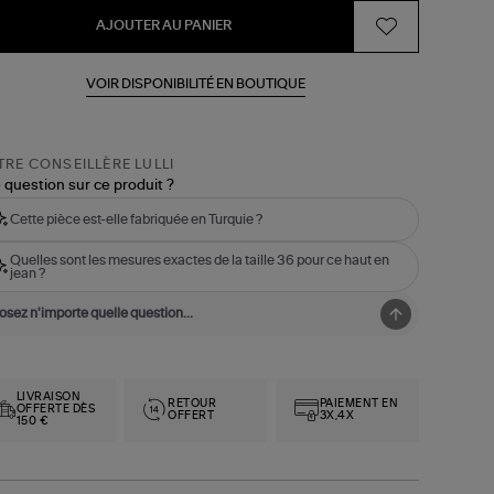
AJOUTER AU PANIER
VOIR DISPONIBILITÉ EN BOUTIQUE
RE CONSEILLÈRE LULLI
 question sur ce produit ?
Cette pièce est-elle fabriquée en Turquie ?
Quelles sont les mesures exactes de la taille 36 pour ce haut en
jean ?
LIVRAISON
RETOUR
PAIEMENT EN
OFFERTE DÈS
OFFERT
3X,4X
150 €