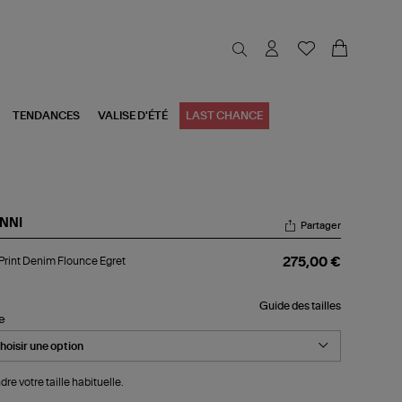
TENDANCES
VALISE D'ÉTÉ
LAST CHANCE
NNI
Partager
p
Print Denim Flounce Egret
275,00 €
nt
nim
unce
Guide des tailles
et
le
dre votre taille habituelle.