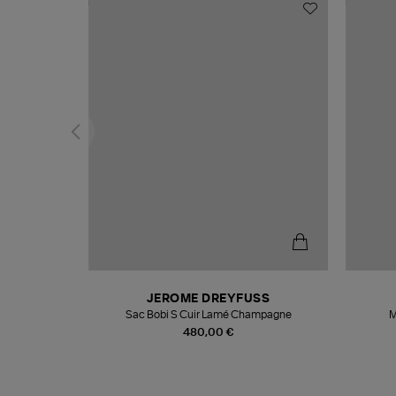
N
JEROME DREYFUSS
te
Sac Bobi S Cuir Lamé Champagne
M
480,00 €