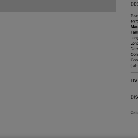
DE
Top 
en f
Made
Tail
Long
Long
Demi
Com
Cons
(ref
LI
DI
Coll