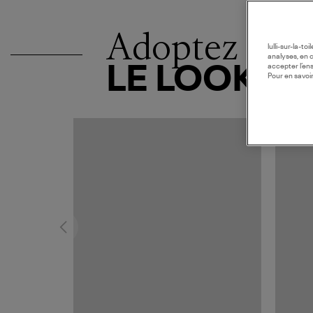
Adoptez
lulli-sur-la-t
analyses, en 
LE LOOK
accepter l’en
Pour en savoir
MADE I