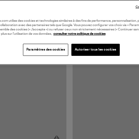
Co
oile.com utilise des cookies et technologies similaires à des fins de performance, personnalisation, p
collaboration avec des partenaires tels que Google. Vous pouvez configurer vos choix via « Param
semble des cookies (« J’accepte ») ou refuser ceux non strictement nécessaires (« Continuer san
 plus sur l’utilisation de vos données,
consulter notre politique de cookies
Paramètres des cookies
Autoriser tous les cookies
N EUROPE