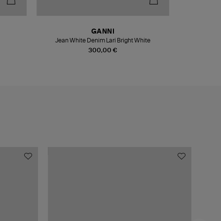
GANNI
Jean White Denim Lari Bright White
Sac S
300,00 €
MADE