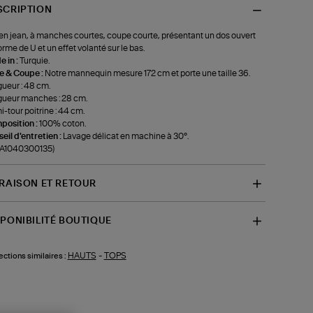
SCRIPTION
en jean, à manches courtes, coupe courte, présentant un dos ouvert
orme de U et un effet volanté sur le bas.
 in :
Turquie.
le & Coupe :
Notre mannequin mesure 172 cm et porte une taille 36.
ueur : 48 cm.
ueur manches : 28 cm.
-tour poitrine : 44 cm.
position :
100% coton.
eil d'entretien :
Lavage délicat en machine à 30°.
-A1040300135)
VRAISON ET RETOUR
SPONIBILITÉ BOUTIQUE
HAUTS
-
TOPS
ections similaires :