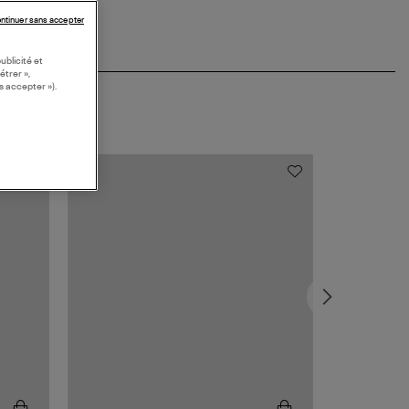
ntinuer sans accepter
ublicité et
étrer »,
s accepter »).