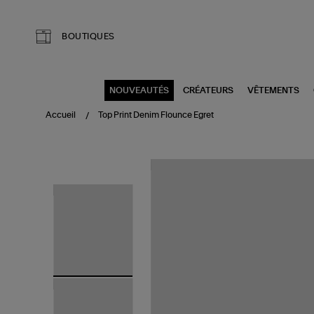
Aller au contenu principal
BOUTIQUES
NOUVEAUTÉS
CRÉATEURS
VÊTEMENTS
Accueil
Top Print Denim Flounce Egret