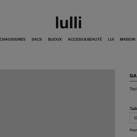
CHAUSSURES
SACS
BIJOUX
ACCESS & BEAUTÉ
LUI
MAISON
GA
To
Top 
Pri
De
Flo
Egr
Tail
Pren