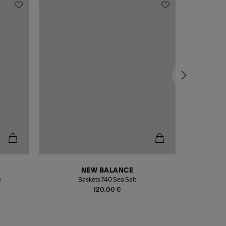
NEW BALANCE
e
Baskets 740 Sea Salt
Veste
120,00 €