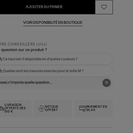
AJOUTER AU PANIER
VOIR DISPONIBILITÉ EN BOUTIQUE
RE CONSEILLÈRE LULLI
 question sur ce produit ?
Ce haut est-il disponible en d'autres couleurs ?
Quelles sont les mesures exactes pour la taille M ?
LIVRAISON
RETOUR
PAIEMENT EN
OFFERTE DÈS
OFFERT
3X,4X
150 €