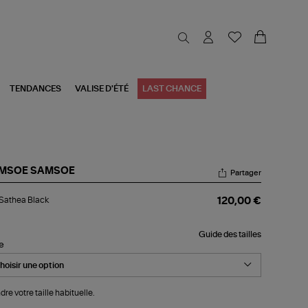
TENDANCES
VALISE D'ÉTÉ
LAST CHANCE
MSOE SAMSOE
Partager
p
Sathea Black
120,00 €
thea
ck
Guide des tailles
le
dre votre taille habituelle.