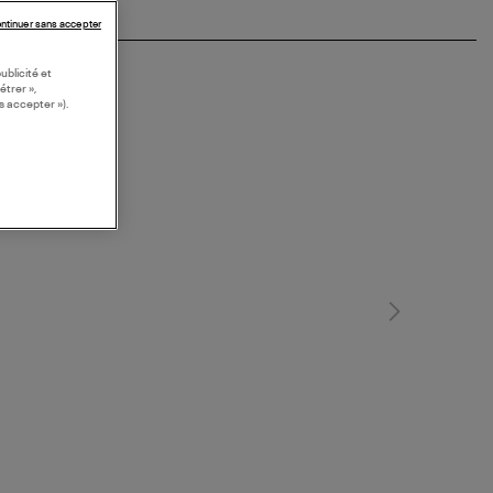
ntinuer sans accepter
ublicité et
étrer »,
s accepter »).