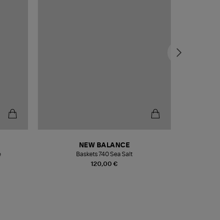
NEW BALANCE
e
Baskets 740 Sea Salt
Veste
120,00 €