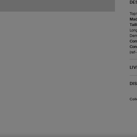
DE
Top 
Made
Tail
Long
Demi
Com
Cons
(re
LI
DI
Coll