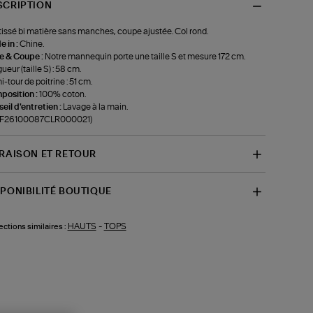
SCRIPTION
tissé bi matière sans manches, coupe ajustée. Col rond.
 in :
Chine.
le & Coupe :
Notre mannequin porte une taille S et mesure 172 cm.
ueur (taille S) : 58 cm.
-tour de poitrine : 51 cm.
position :
100% coton.
eil d'entretien :
Lavage à la main.
f-F26100087CLR000021)
VRAISON ET RETOUR
SPONIBILITÉ BOUTIQUE
HAUTS
-
TOPS
ections similaires :