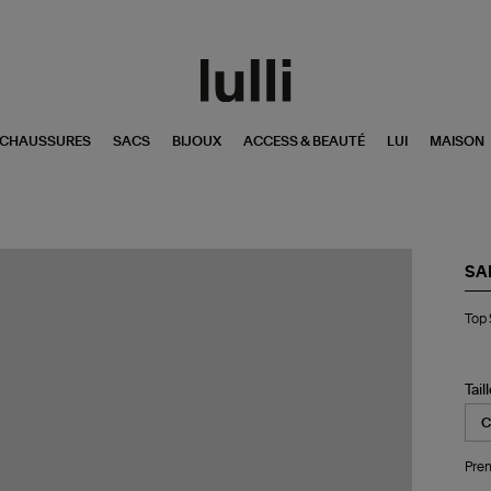
CHAUSSURES
SACS
BIJOUX
ACCESS & BEAUTÉ
LUI
MAISON
SA
To
Top 
Sa
Bla
Tail
Pren