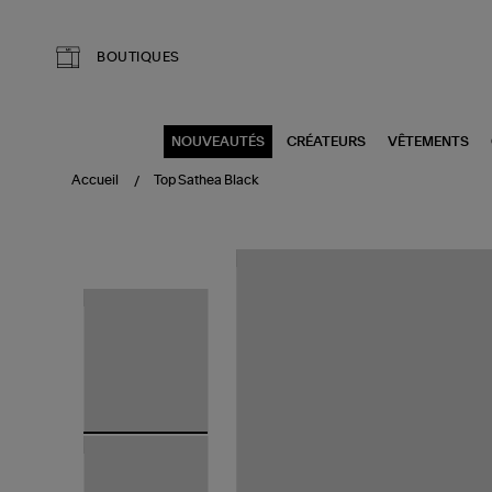
Aller au contenu principal
BOUTIQUES
NOUVEAUTÉS
CRÉATEURS
VÊTEMENTS
Accueil
Top Sathea Black