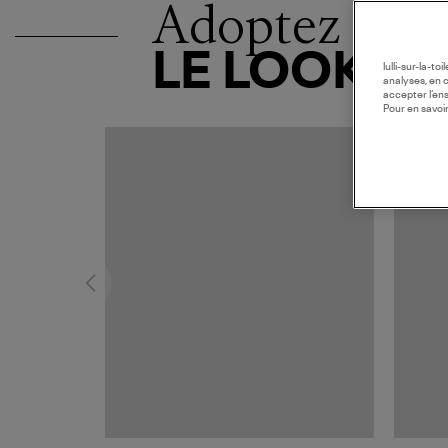
Adoptez
LE LOOK
lulli-sur-la-t
analyses, en 
accepter l’en
Pour en savoir