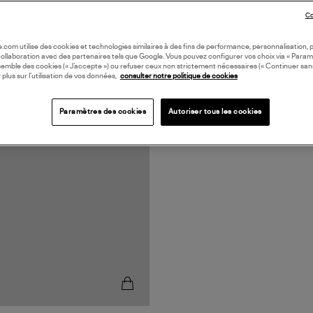
Co
oile.com utilise des cookies et technologies similaires à des fins de performance, personnalisation, p
collaboration avec des partenaires tels que Google. Vous pouvez configurer vos choix via « Param
semble des cookies (« J’accepte ») ou refuser ceux non strictement nécessaires (« Continuer san
 plus sur l’utilisation de vos données,
consulter notre politique de cookies
Paramètres des cookies
Autoriser tous les cookies