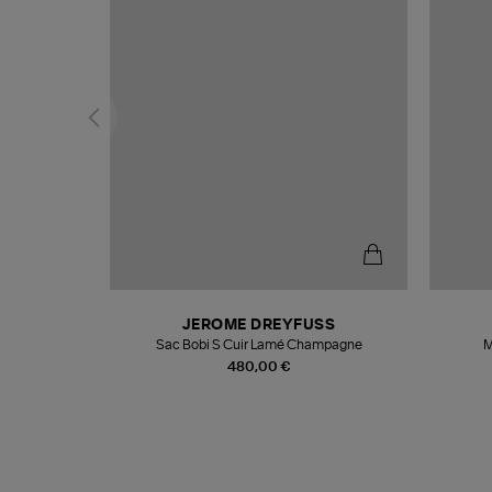
N
JEROME DREYFUSS
te
Sac Bobi S Cuir Lamé Champagne
M
480,00 €