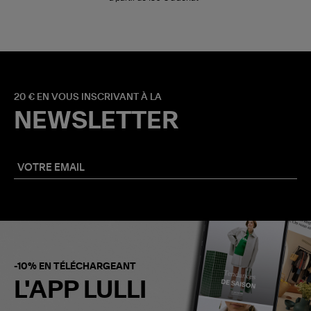
20 € EN VOUS INSCRIVANT À LA
NEWSLETTER
-10% EN TÉLÉCHARGEANT
L'APP LULLI