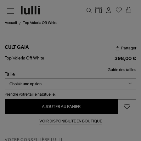
Aller au contenu principal
Accueil
Top Valeria Off White
CULT GAIA
Partager
Top
Top Valeria Off White
398,00 €
Valeria
Off
Guide des tailles
White
Taille
Prendre votre taille habituelle.
AJOUTER AU PANIER
VOIR DISPONIBILITÉ EN BOUTIQUE
VOTRE CONSEILLÈRE LULLI