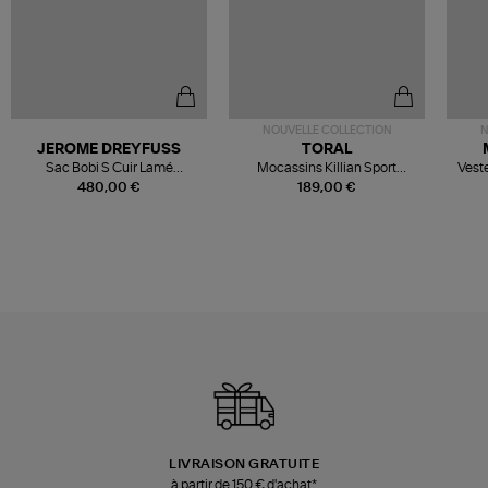
NOUVELLE COLLECTION
N
JEROME DREYFUSS
TORAL
Sac Bobi S Cuir Lamé
Mocassins Killian Sport
Veste
Champagne
Mousse
480,00 €
189,00 €
LIVRAISON GRATUITE
à partir de 150 € d'achat*