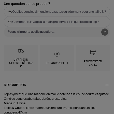
Une question sur ce produit ?
Quelles sont les dimensions exactes du vêtement pour une taille S ?
Comment le lavage à la main préserve-t-il la qualité de ce top ?
LIVRAISON
PAIEMENT EN
OFFERTE DÈS 150
RETOUR OFFERT
3X,4X
€
DESCRIPTION
Top asymétrique, une manche en maille côtelée à la coupe courte et ajustée.
Orné de boucles abstraites dorées ajustables.
Made in :
Chine.
Taille & Coupe :
Notre mannequin mesure 1m72 et porte une taille S.
Longueur: 47 cm.