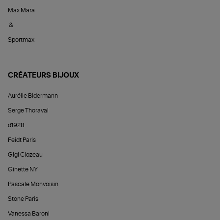
Max Mara
&
Sportmax
CRÉATEURS BIJOUX
Aurélie Bidermann
Serge Thoraval
d1928
Feidt Paris
Gigi Clozeau
Ginette NY
Pascale Monvoisin
Stone Paris
Vanessa Baroni