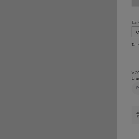
Tail
Tail
VOT
Une