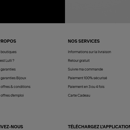
PROPOS
NOS SERVICES
 boutiques
Informations sur la livraison
est Lulli ?
Retour gratuit
 garanties
Suivre ma commande
 garanties Bijoux
Paiement 100% sécurisé
 offres & conditions
Paiement en 3 ou 4 fois
offres d'emploi
Carte Cadeau
IVEZ-NOUS
TÉLÉCHARGEZ L'APPLICATIO