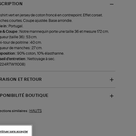
SCRIPTION
shirt vert en jersey de coton froncé en contrepoint. Effet corset.
hes courtes. Coupe ajustée. Base arrondie.
 in :
Portugal.
le & Coupe :
Notre mannequin porte une taille 36 et mesure 172 cm.
ueur (taille 36) : 53 cm.
-tour de poitrine : 40 cm.
ueur de manches : 27 cm.
position :
90% coton, 10% élasthanne.
eil d'entretien :
Nettoyage à sec.
f-224RTW11008)
VRAISON ET RETOUR
SPONIBILITÉ BOUTIQUE
HAUTS
ections similaires :
ntinuer sans accepter