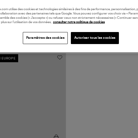
oile.com utilise des cookies et technologies similaires à des fins de performance, personnalisation, p
collaboration avec des partenaires tels que Google. Vous pouvez configurer vos choix via « Param
semble des cookies (« J’accepte ») ou refuser ceux non strictement nécessaires (« Continuer san
 plus sur l’utilisation de vos données,
consulter notre politique de cookies
Paramètres des cookies
Autoriser tous les cookies
N EUROPE