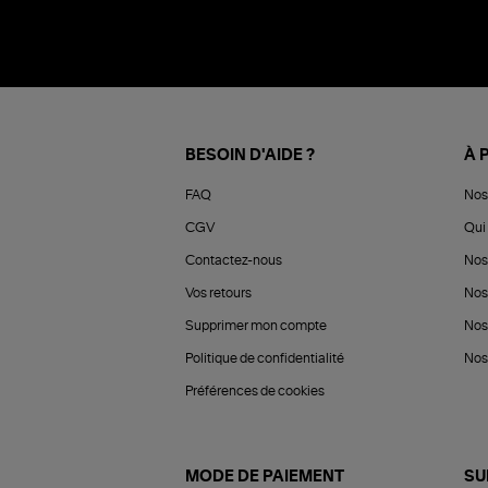
BESOIN D'AIDE ?
À 
FAQ
Nos
CGV
Qui 
Contactez-nous
Nos
Vos retours
Nos
Supprimer mon compte
Nos
Politique de confidentialité
Nos 
Préférences de cookies
MODE DE PAIEMENT
SU