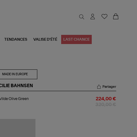
TENDANCES
VALISE D'ÉTÉ
LAST CHANCE
MADE IN EUROPE
CILIE BAHNSEN
Partager
p
Vilde Olive Green
224,00 €
de
ve
320,00 €
een