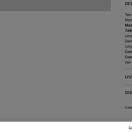
DE
Tee-
Manc
Made
Tail
Long
Demi
Long
Com
Cons
(re
LI
DI
Coll
Co