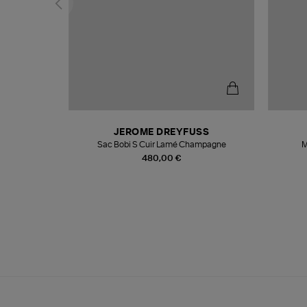
N
JEROME DREYFUSS
te
Sac Bobi S Cuir Lamé Champagne
M
480,00 €