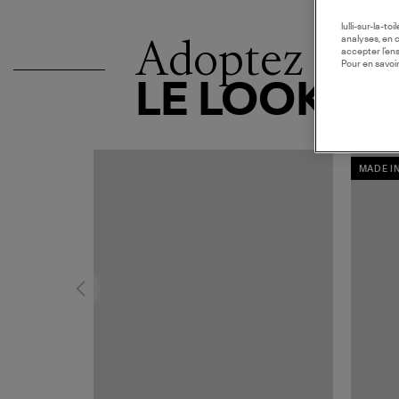
lulli-sur-la-t
Adoptez
analyses, en 
accepter l’en
Pour en savoir
LE LOOK
MADE I