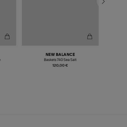
NEW BALANCE
e
Baskets 740 Sea Salt
Veste
120,00 €