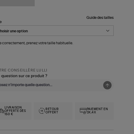
Guide des tailles
le
le correctement, prenez votre taille habituelle.
RE CONSEILLÈRE LULLI
 question sur ce produit ?
LIVRAISON
RETOUR
PAIEMENT EN
OFFERTE DÈS
OFFERT
3X,4X
150 €