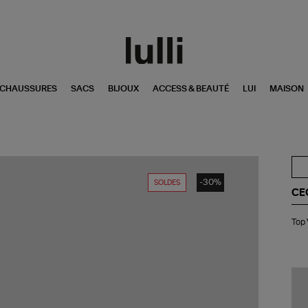
CHAUSSURES
SACS
BIJOUX
ACCESS & BEAUTÉ
LUI
MAISON
-30%
SOLDES
CE
To
Top 
Vil
Oli
Gr