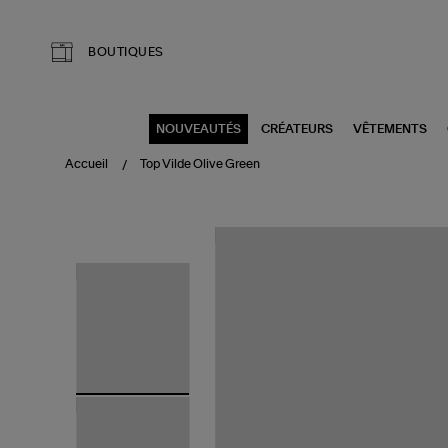
Aller au contenu principal
BOUTIQUES
NOUVEAUTÉS
CRÉATEURS
VÊTEMENTS
Accueil
Top Vilde Olive Green