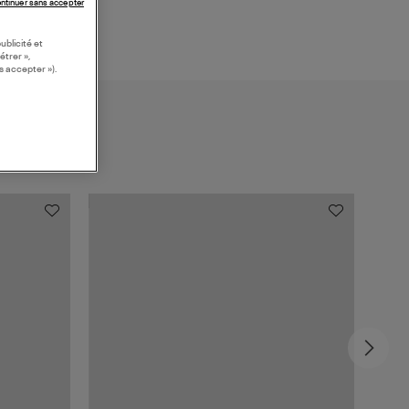
ntinuer sans accepter
ublicité et
étrer »,
s accepter »).