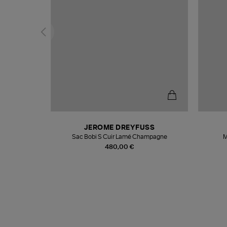
N
JEROME DREYFUSS
te
Sac Bobi S Cuir Lamé Champagne
M
480,00 €