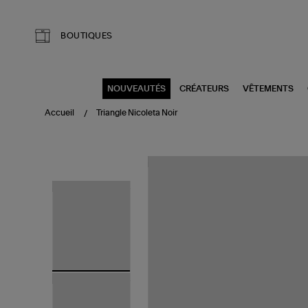
Aller au contenu principal
BOUTIQUES
NOUVEAUTÉS
CRÉATEURS
VÊTEMENTS
Accueil
Triangle Nicoleta Noir