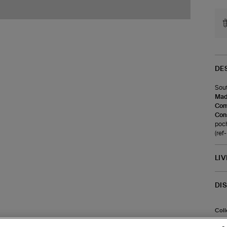
DE
Sout
Made
Com
Cons
poch
(re
LI
DI
Coll