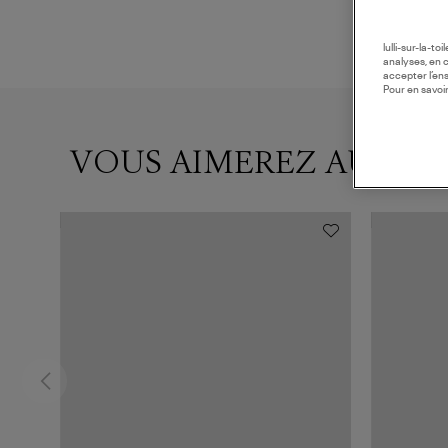
lulli-sur-la-t
analyses, en 
accepter l’en
Pour en savoir
VOUS AIMEREZ AUSSI