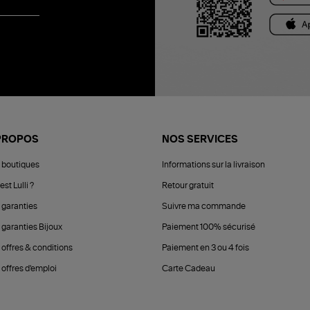
PROPOS
NOS SERVICES
 boutiques
Informations sur la livraison
est Lulli ?
Retour gratuit
 garanties
Suivre ma commande
 garanties Bijoux
Paiement 100% sécurisé
 offres & conditions
Paiement en 3 ou 4 fois
offres d'emploi
Carte Cadeau