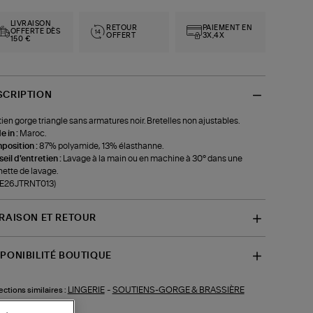
LIVRAISON
RETOUR
PAIEMENT EN
OFFERTE DÈS
OFFERT
3X,4X
150 €
SCRIPTION
ien gorge triangle sans armatures noir. Bretelles non ajustables.
 in :
Maroc.
position :
87% polyamide, 13% élasthanne.
eil d'entretien :
Lavage à la main ou en machine à 30° dans une
ette de lavage.
f-E26JTRNT013)
VRAISON ET RETOUR
SPONIBILITÉ BOUTIQUE
LINGERIE
-
SOUTIENS-GORGE & BRASSIÈRE
ections similaires :