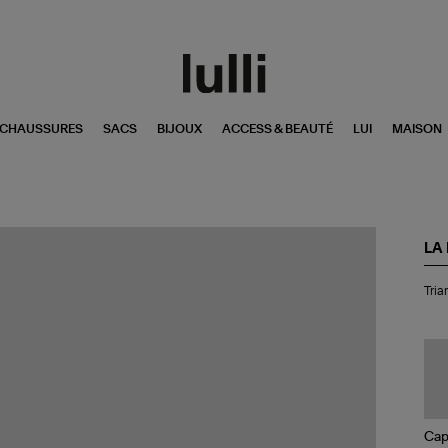
CHAUSSURES
SACS
BIJOUX
ACCESS & BEAUTÉ
LUI
MAISON
LA
Tri
Tria
Nic
Noi