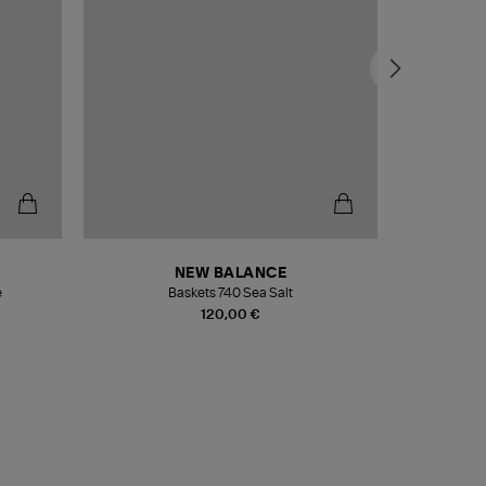
NEW BALANCE
e
Baskets 740 Sea Salt
Veste
120,00 €