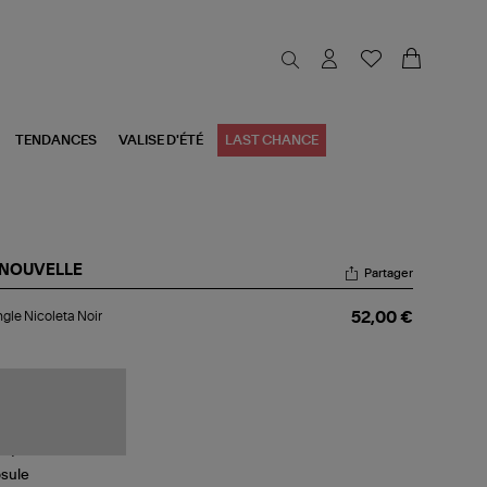
TENDANCES
VALISE D'ÉTÉ
LAST CHANCE
 NOUVELLE
Partager
angle
ngle Nicoleta Noir
52,00 €
oleta
r