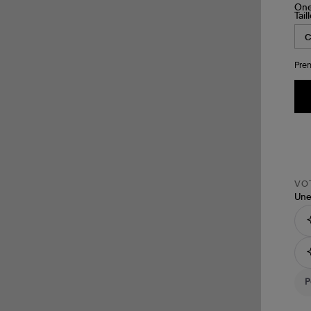
Tail
Pren
VOT
Une