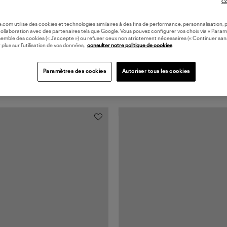
Co
oile.com utilise des cookies et technologies similaires à des fins de performance, personnalisation, p
collaboration avec des partenaires tels que Google. Vous pouvez configurer vos choix via « Param
semble des cookies (« J’accepte ») ou refuser ceux non strictement nécessaires (« Continuer san
 plus sur l’utilisation de vos données,
consulter notre politique de cookies
Paramètres des cookies
Autoriser tous les cookies