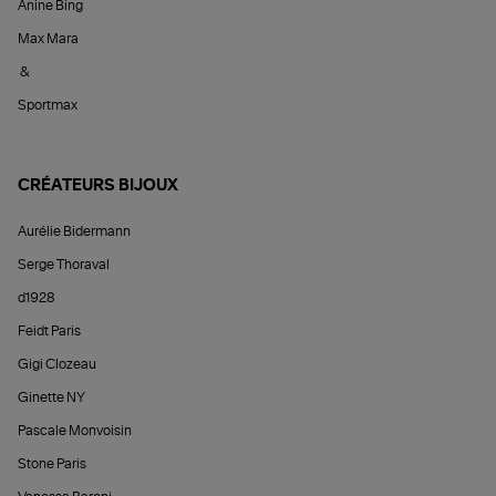
Anine Bing
Max Mara
&
Sportmax
CRÉATEURS BIJOUX
Aurélie Bidermann
Serge Thoraval
d1928
Feidt Paris
Gigi Clozeau
Ginette NY
Pascale Monvoisin
Stone Paris