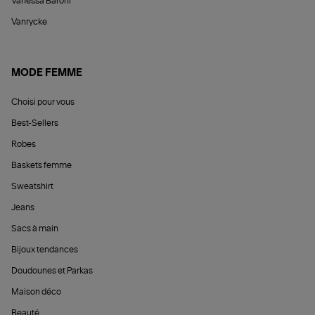
Vanessa Baroni
Vanrycke
MODE FEMME
Choisi pour vous
Best-Sellers
Robes
Baskets femme
Sweatshirt
Jeans
Sacs à main
Bijoux tendances
Doudounes et Parkas
Maison déco
Beauté