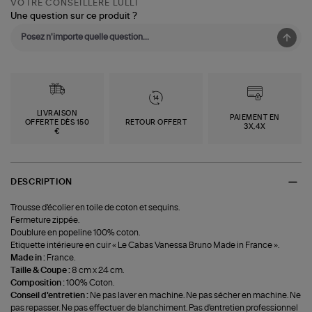
VOTRE CONSEILLÈRE LULLI
Une question sur ce produit ?
LIVRAISON
PAIEMENT EN
OFFERTE DÈS 150
RETOUR OFFERT
3X,4X
€
DESCRIPTION
Trousse d'écolier en toile de coton et sequins.
Fermeture zippée.
Doublure en popeline 100% coton.
Etiquette intérieure en cuir « Le Cabas Vanessa Bruno Made in France ».
Made in :
France.
Taille & Coupe :
8 cm x 24 cm.
Composition :
100% Coton.
Conseil d'entretien :
Ne pas laver en machine. Ne pas sécher en machine. Ne
pas repasser. Ne pas effectuer de blanchiment. Pas d'entretien professionnel