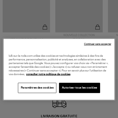
NOUVELLE COLLECTION
N
JEROME DREYFUSS
TORAL
Sac Bobi S Cuir Lamé
Mocassins Killian Sport
Continuer sans accepter
Champagne
Mousse
480,00 €
189,00 €
lulli-sur-la-toile.com utilise des cookies et technologies similaires à des fins de
performance, personnalisation, publicité et analyses, en collaboration avec des
partenaires tels que Google. Vous pouvez configurer vos choix via « Paramétrer »,
accepter l’ensemble des cookies (« J’accepte ») ou refuser ceux non strictement
nécessaires (« Continuer sans accepter »). Pour en savoir plus sur l’utilisation de
vos données,
consulter notre politique de cookies
Paramètres des cookies
Autoriser tous les cookies
LIVRAISON GRATUITE