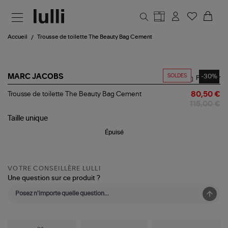
Aller au contenu principal
Accueil
Trousse de toilette The Beauty Bag Cement
SOLDES
-30%
MARC JACOBS
Partager
Trousse
Trousse de toilette The Beauty Bag Cement
80,50 €
de
115,00 €
toilette
The
Taille
unique
Beauty
Épuisé
Bag
Cement
VOTRE CONSEILLÈRE LULLI
Une question sur ce produit ?