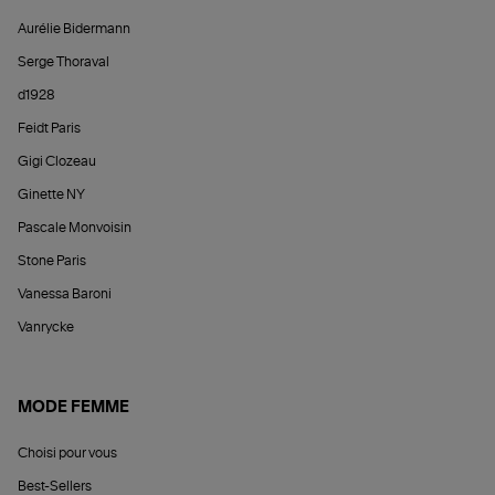
Aurélie Bidermann
Serge Thoraval
d1928
Feidt Paris
Gigi Clozeau
Ginette NY
Pascale Monvoisin
Stone Paris
Vanessa Baroni
Vanrycke
MODE FEMME
Choisi pour vous
Best-Sellers