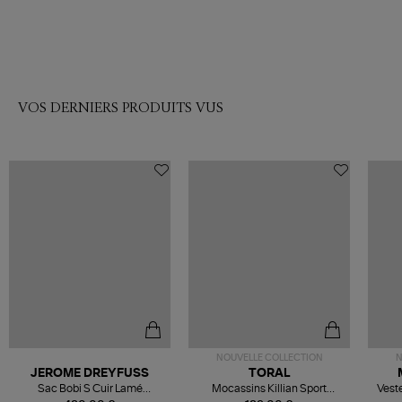
VOS DERNIERS PRODUITS VUS
NOUVELLE COLLECTION
N
JEROME DREYFUSS
TORAL
Sac Bobi S Cuir Lamé
Mocassins Killian Sport
Veste
Champagne
Mousse