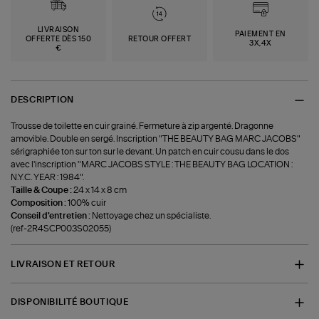
LIVRAISON
PAIEMENT EN
OFFERTE DÈS 150
RETOUR OFFERT
3X,4X
€
DESCRIPTION
Trousse de toilette en cuir grainé. Fermeture à zip argenté. Dragonne
amovible. Double en sergé. Inscription "THE BEAUTY BAG MARC JACOBS"
sérigraphiée ton sur ton sur le devant. Un patch en cuir cousu dans le dos
avec l'inscription "MARC JACOBS STYLE : THE BEAUTY BAG LOCATION :
N.Y.C. YEAR : 1984".
Taille & Coupe :
24 x 14 x 8 cm
Composition :
100% cuir
Conseil d'entretien :
Nettoyage chez un spécialiste.
(ref-2R4SCP003S02055)
LIVRAISON ET RETOUR
DISPONIBILITÉ BOUTIQUE