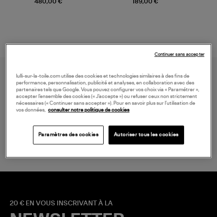
480,00 €
189,00 €
Continuer sans accepter
lulli-sur-la-toile.com utilise des cookies et technologies similaires à des fins de
performance, personnalisation, publicité et analyses, en collaboration avec des
partenaires tels que Google. Vous pouvez configurer vos choix via « Paramétrer »,
accepter l’ensemble des cookies (« J’accepte ») ou refuser ceux non strictement
nécessaires (« Continuer sans accepter »). Pour en savoir plus sur l’utilisation de
vos données,
consulter notre politique de cookies
LIVRAISON GRATUITE
à partir de 150 € d'achat*
Paramètres des cookies
Autoriser tous les cookies
20 € EN VOUS INSCRIVANT À LA