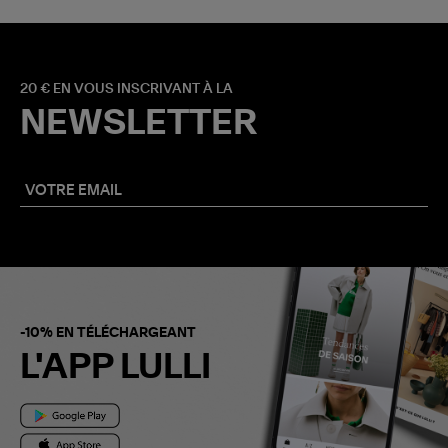
20 € EN VOUS INSCRIVANT À LA
NEWSLETTER
-10% EN TÉLÉCHARGEANT
L'APP LULLI