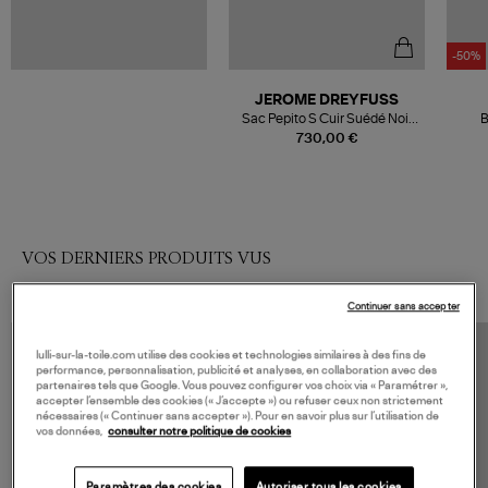
-50%
JEROME DREYFUSS
Sac Pepito S Cuir Suédé Noir
B
Doré
730,00 €
VOS DERNIERS PRODUITS VUS
Continuer sans accepter
lulli-sur-la-toile.com utilise des cookies et technologies similaires à des fins de
performance, personnalisation, publicité et analyses, en collaboration avec des
partenaires tels que Google. Vous pouvez configurer vos choix via « Paramétrer »,
accepter l’ensemble des cookies (« J’accepte ») ou refuser ceux non strictement
nécessaires (« Continuer sans accepter »). Pour en savoir plus sur l’utilisation de
vos données,
consulter notre politique de cookies
Paramètres des cookies
Autoriser tous les cookies