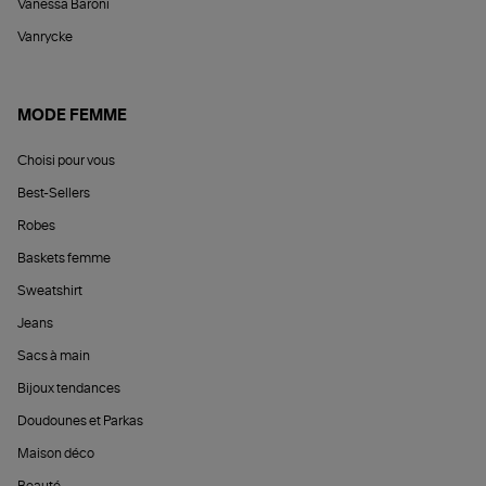
Vanessa Baroni
Vanrycke
MODE FEMME
Choisi pour vous
Best-Sellers
Robes
Baskets femme
Sweatshirt
Jeans
Sacs à main
Bijoux tendances
Doudounes et Parkas
Maison déco