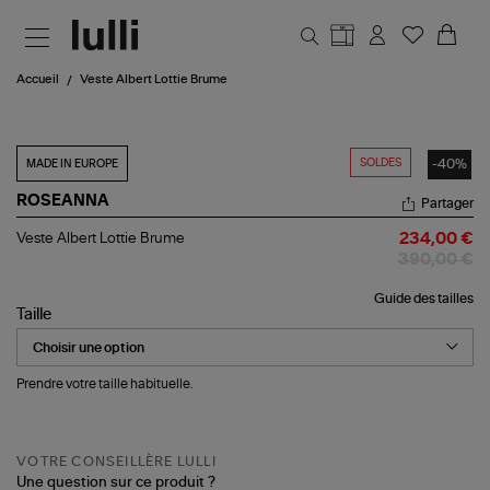
Aller au contenu principal
Accueil
Veste Albert Lottie Brume
SOLDES
-40%
MADE IN EUROPE
ROSEANNA
Partager
Veste
Veste Albert Lottie Brume
234,00 €
Albert
390,00 €
Lottie
Brume
Guide des tailles
Taille
Prendre votre taille habituelle.
VOTRE CONSEILLÈRE LULLI
Une question sur ce produit ?