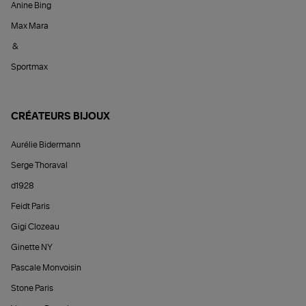
Anine Bing
Max Mara
&
Sportmax
CRÉATEURS BIJOUX
Aurélie Bidermann
Serge Thoraval
d1928
Feidt Paris
Gigi Clozeau
Ginette NY
Pascale Monvoisin
Stone Paris