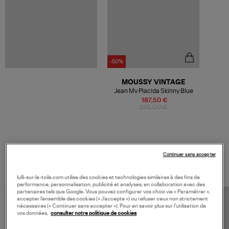
-50%
MOUSSY VINTAGE
Jean Mv Placida Skinny Blue
187,50 €
375,00 €
VOS DERNIERS PRODUITS VUS
Continuer sans accepter
lulli-sur-la-toile.com utilise des cookies et technologies similaires à des fins de
performance, personnalisation, publicité et analyses, en collaboration avec des
partenaires tels que Google. Vous pouvez configurer vos choix via « Paramétrer »,
accepter l’ensemble des cookies (« J’accepte ») ou refuser ceux non strictement
nécessaires (« Continuer sans accepter »). Pour en savoir plus sur l’utilisation de
vos données,
consulter notre politique de cookies