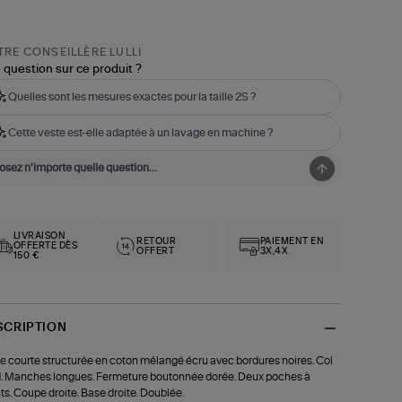
RE CONSEILLÈRE LULLI
 question sur ce produit ?
Quelles sont les mesures exactes pour la taille 2S ?
Cette veste est-elle adaptée à un lavage en machine ?
LIVRAISON
RETOUR
PAIEMENT EN
OFFERTE DÈS
OFFERT
3X,4X
150 €
SCRIPTION
e courte structurée en coton mélangé écru avec bordures noires. Col
. Manches longues. Fermeture boutonnée dorée. Deux poches à
ts. Coupe droite. Base droite. Doublée.