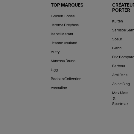
TOP MARQUES
CRÉATEUR
PORTER
Golden Goose
Kujten
Jérôme Dreyfuss
Samsoe Sam
Isabel Marant
Soeur
Jeanne Vouland
Ganni
Autry
Éric Bompar
Vanessa Bruno
Barbour
Ugg
Ami Paris
Baobab Collection
Anine Bing
Assouline
Max Mara
&
Sportmax