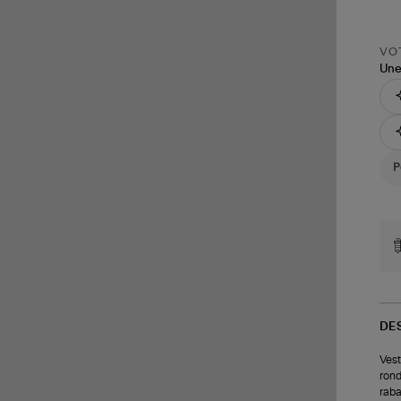
VOT
Une
DE
Vest
rond
raba