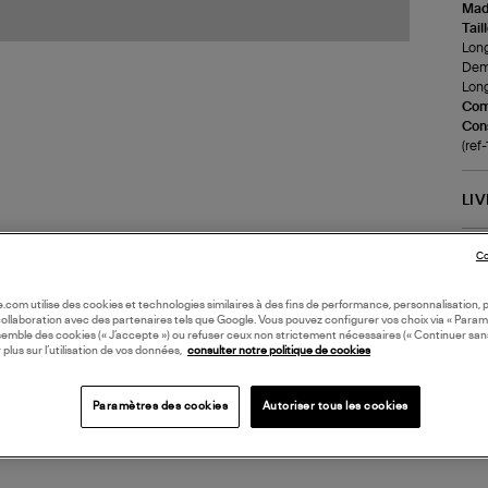
Made
Tail
Long
Demi
Long
Com
Cons
(ref
LI
Co
DI
oile.com utilise des cookies et technologies similaires à des fins de performance, personnalisation, p
Coll
collaboration avec des partenaires tels que Google. Vous pouvez configurer vos choix via « Param
semble des cookies (« J’accepte ») ou refuser ceux non strictement nécessaires (« Continuer san
 plus sur l’utilisation de vos données,
consulter notre politique de cookies
Paramètres des cookies
Autoriser tous les cookies