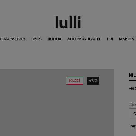
CHAUSSURES
SACS
BIJOUX
ACCESS & BEAUTÉ
LUI
MAISON
NIL
-70%
SOLDES
Ve
Vest
Au
Co
Écr
Tail
Pren