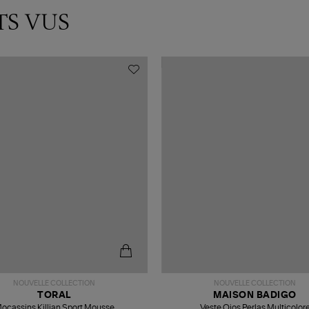
TS VUS
NOUVELLE COLLECTION
NOUVELLE COLLECTION
TORAL
MAISON BADIGO
ocassins Killian Sport Mousse
Veste Ojos Perlas Multicolor