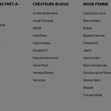
S PRÊT-À-
CRÉATEURS BIJOUX
MODE FEMME
Aurélie Bidermann
Choisi pour vous
Serge Thoraval
Best-Sellers
soe
d1928
Robes
Feidt Paris
Baskets femme
Gigi Clozeau
Sweatshirt
d
Ginette NY
Jeans
Pascale Monvoisin
Sacs à main
Stone Paris
Bijoux tendances
Vanessa Baroni
Doudounes et Parka
Vanrycke
Maison déco
Beauté
Conseil Mode