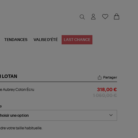
TENDANCES
VALISE D'ÉTÉ
LAST CHANCE
I LOTAN
Partager
ste
e Aubrey Coton Écru
318,00 €
brey
ton
1 060,00 €
u
le
dre votre taille habituelle.