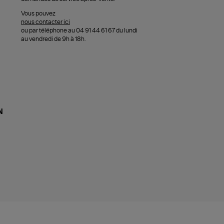
Vous pouvez
nous contacter ici
ou par téléphone au 04 91 44 61 67 du lundi
au vendredi de 9h à 18h.
N