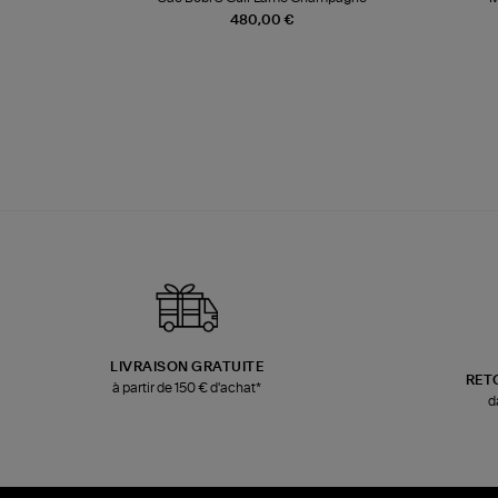
480,00 €
LIVRAISON GRATUITE
RET
à partir de 150 € d'achat*
d