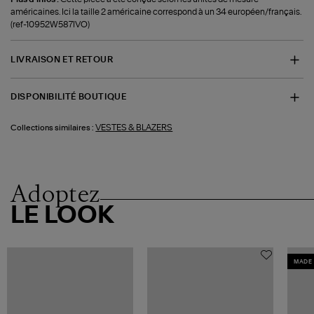
américaines. Ici la taille 2 américaine correspond à un 34 européen/français.
(ref-10952W587IVO)
LIVRAISON ET RETOUR
DISPONIBILITÉ BOUTIQUE
VESTES & BLAZERS
Collections similaires :
Adoptez
LE LOOK
MADE 