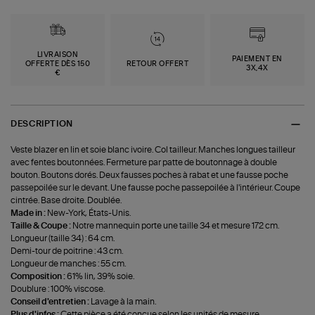
LIVRAISON
PAIEMENT EN
OFFERTE DÈS 150
RETOUR OFFERT
3X,4X
€
DESCRIPTION
Veste blazer en lin et soie blanc ivoire. Col tailleur. Manches longues tailleur
avec fentes boutonnées. Fermeture par patte de boutonnage à double
bouton. Boutons dorés. Deux fausses poches à rabat et une fausse poche
passepoilée sur le devant. Une fausse poche passepoilée à l'intérieur. Coupe
cintrée. Base droite. Doublée.
Made in :
New-York, États-Unis.
Taille & Coupe :
Notre mannequin porte une taille 34 et mesure 172 cm.
Longueur (taille 34) : 64 cm.
Demi-tour de poitrine : 43 cm.
Longueur de manches : 55 cm.
Composition :
61% lin, 39% soie.
Doublure : 100% viscose.
Conseil d'entretien :
Lavage à la main.
Plus d'infos :
Cette pièce a été conçue selon les unités de mesure