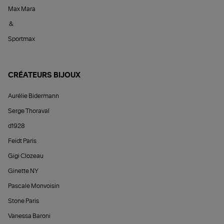
Max Mara
&
Sportmax
CRÉATEURS BIJOUX
Aurélie Bidermann
Serge Thoraval
d1928
Feidt Paris
Gigi Clozeau
Ginette NY
Pascale Monvoisin
Stone Paris
Vanessa Baroni