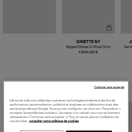
GINETTE NY
J
Bague Ellipse Or Rose Onyx
Sand
1 200,00 €
VOS DERNIERS PRODUITS VUS
Continuer sans accepter
lulli-sur-la-toile.com utilise des cookies et technologies similaires à des fins de
performance, personnalisation, publicité et analyses, en collaboration avec des
partenaires tels que Google. Vous pouvez configurer vos choix via « Paramétrer »,
accepter l’ensemble des cookies (« J’accepte ») ou refuser ceux non strictement
nécessaires (« Continuer sans accepter »). Pour en savoir plus sur l’utilisation de
vos données,
consulter notre politique de cookies