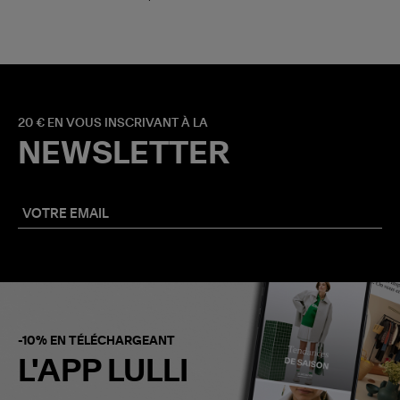
20 € EN VOUS INSCRIVANT À LA
NEWSLETTER
-10% EN TÉLÉCHARGEANT
L'APP LULLI