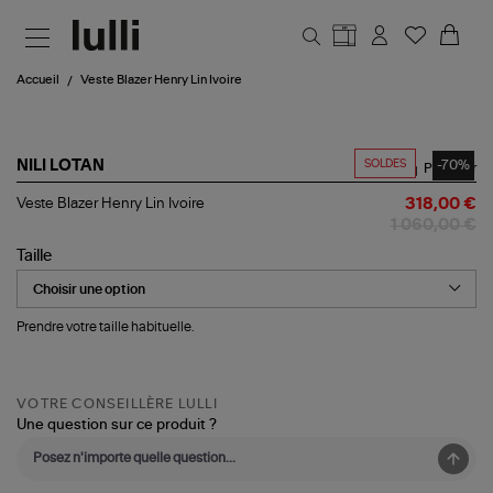
Aller au contenu principal
Accueil
Veste Blazer Henry Lin Ivoire
SOLDES
-70%
NILI LOTAN
Partager
Veste
Veste Blazer Henry Lin Ivoire
318,00 €
Blazer
1 060,00 €
Henry
Lin
Taille
Ivoire
Prendre votre taille habituelle.
VOTRE CONSEILLÈRE LULLI
Une question sur ce produit ?