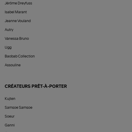
Jérôme Dreyfuss
Isabel Marant
Jeanne Vouland
Autry
Vanessa Bruno
Ugg
Baobab Collection
Assouline
CRÉATEURS PRÊT-À-PORTER
Kujten
Samsoe Samsoe
Soeur
Ganni