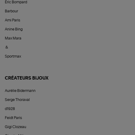
Éric Bompard
Barbour
Ami Paris
Anine Bing
Max Mara
&
Sportmax
CRÉATEURS BIJOUX
Aurélie Bidermann
Serge Thoraval
d1928
Feidt Paris
Gigi Clozeau