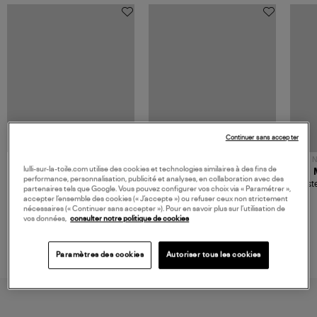
Continuer sans accepter
NOUVELLE COLLECTION
N
lulli-sur-la-toile.com utilise des cookies et technologies similaires à des fins de
JEROME DREYFUSS
TORAL
performance, personnalisation, publicité et analyses, en collaboration avec des
Sac Bobi S Cuir Lamé
Mocassins Killian Sport
Veste
partenaires tels que Google. Vous pouvez configurer vos choix via « Paramétrer »,
Champagne
Mousse
480,00 €
189,00 €
accepter l’ensemble des cookies (« J’accepte ») ou refuser ceux non strictement
nécessaires (« Continuer sans accepter »). Pour en savoir plus sur l’utilisation de
vos données,
consulter notre politique de cookies
Paramètres des cookies
Autoriser tous les cookies