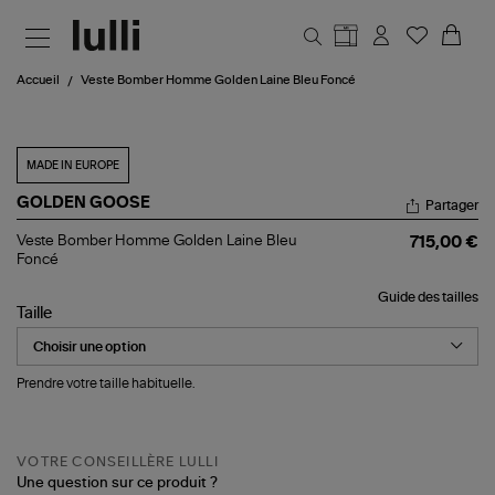
Aller au contenu principal
Accueil
Veste Bomber Homme Golden Laine Bleu Foncé
MADE IN EUROPE
GOLDEN GOOSE
Partager
Veste
Veste Bomber Homme Golden Laine Bleu
715,00 €
Bomber
Foncé
Homme
Golden
Guide des tailles
Laine
Taille
Bleu
Foncé
Prendre votre taille habituelle.
VOTRE CONSEILLÈRE LULLI
Une question sur ce produit ?