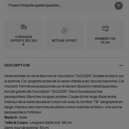
LIVRAISON
PAIEMENT EN
OFFERTE DÈS 150
RETOUR OFFERT
3X,4X
€
DESCRIPTION
Veste bomber en laine bleu foncé. Inscription "GOLDEN" brodée en blanc sur
la poitrine. Col, poignets et bas de la veste côtelés avec rayures blanches. Col
montant. Fermeture pressionnée sur le devant. Boutons métalliques bleu
foncés gravés de l'inscription "GOLDEN". Deux fausses poches
passepoilées. Manches longues amples. Coupe droite large. Base droite.
Intérieur de la veste doublé en coton noir avec le nombre "78" sérigraphié en
beige. Intérieur des manches doublé en coton rayé bleu et blanc. Une poche
passepoilée à l'intérieur.
Made in :
Italie.
Taille & Coupe :
Longueur (taille 44) : 58 cm.
Demi-tour de poitrine : 51 cm.