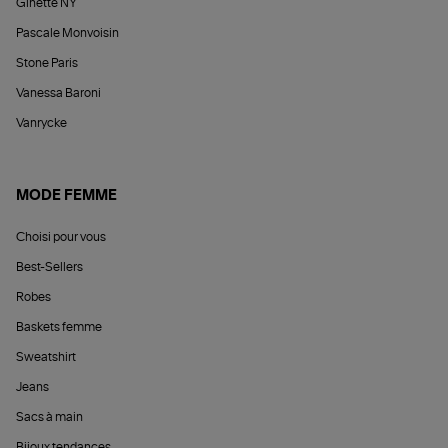
Ginette NY
Pascale Monvoisin
Stone Paris
Vanessa Baroni
Vanrycke
MODE FEMME
Choisi pour vous
Best-Sellers
Robes
Baskets femme
Sweatshirt
Jeans
Sacs à main
Bijoux tendances