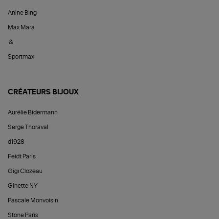
Anine Bing
Max Mara
&
Sportmax
CRÉATEURS BIJOUX
Aurélie Bidermann
Serge Thoraval
d1928
Feidt Paris
Gigi Clozeau
Ginette NY
Pascale Monvoisin
Stone Paris