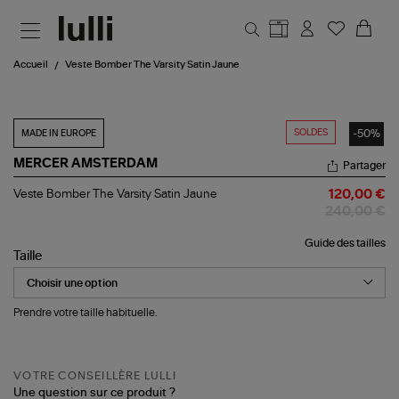
Aller au contenu principal
Accueil
Veste Bomber The Varsity Satin Jaune
SOLDES
-50%
MADE IN EUROPE
MERCER AMSTERDAM
Partager
Veste
Veste Bomber The Varsity Satin Jaune
120,00 €
Bomber
240,00 €
The
Varsity
Guide des tailles
Satin
Taille
Jaune
Prendre votre taille habituelle.
VOTRE CONSEILLÈRE LULLI
Une question sur ce produit ?