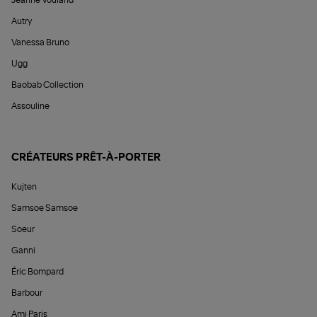
Jeanne Vouland
Autry
Vanessa Bruno
Ugg
Baobab Collection
Assouline
CRÉATEURS PRÊT-À-PORTER
Kujten
Samsoe Samsoe
Soeur
Ganni
Éric Bompard
Barbour
Ami Paris