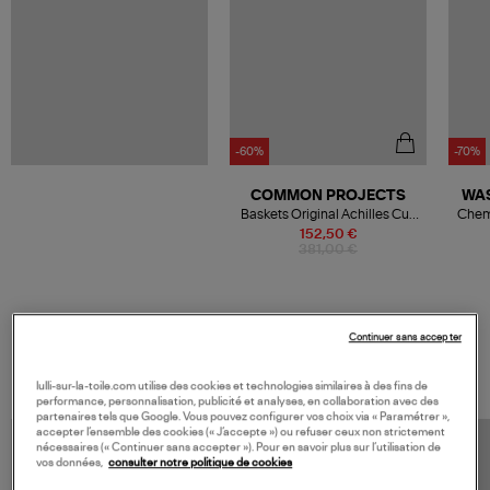
-60%
-70%
COMMON PROJECTS
WAS
Baskets Original Achilles Cuir
Chem
Jaune
152,50 €
381,00 €
Continuer sans accepter
VOS DERNIERS PRODUITS VUS
lulli-sur-la-toile.com utilise des cookies et technologies similaires à des fins de
performance, personnalisation, publicité et analyses, en collaboration avec des
partenaires tels que Google. Vous pouvez configurer vos choix via « Paramétrer »,
accepter l’ensemble des cookies (« J’accepte ») ou refuser ceux non strictement
nécessaires (« Continuer sans accepter »). Pour en savoir plus sur l’utilisation de
vos données,
consulter notre politique de cookies