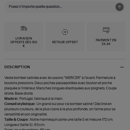
LIVRAISON
PAIEMENT EN
OFFERTE DÈS 150
RETOUR OFFERT
3X,4X
€
DESCRIPTION
Veste bomber satinée avec écussons "MERCER" à l'avant. Fermeture à
boutons pressions. Deux poches passepoilées avec bouton et poche
plaquée à l'intérieur. Manches longues élastiquées aux poignets. Coupe
droite. Base droite.
Made in :
Portugal, fabriqué à la main.
Conseil stylistique :
Un grand oui pour ce bomber satiné ! Décliné en
plusieurs couleurs, de la plus claire à la plus profonde, on l'aime pour sa
versatilité et son originalité.
Taille & Coupe :
Notre mannequin porte une taille S et mesure 172 cm.
Longueur (taille S) : 63 cm.
Demi-tour de poitrine : 55 cm.