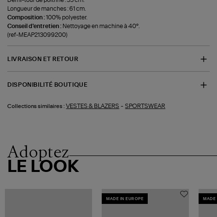
Longueur de manches : 61 cm.
Composition :
100% polyester.
Conseil d'entretien :
Nettoyage en machine à 40°.
(ref-MEAP213099200)
LIVRAISON ET RETOUR
DISPONIBILITÉ BOUTIQUE
-
VESTES & BLAZERS
SPORTSWEAR
Collections similaires :
Adoptez
LE LOOK
MADE IN EUROPE
MADE 