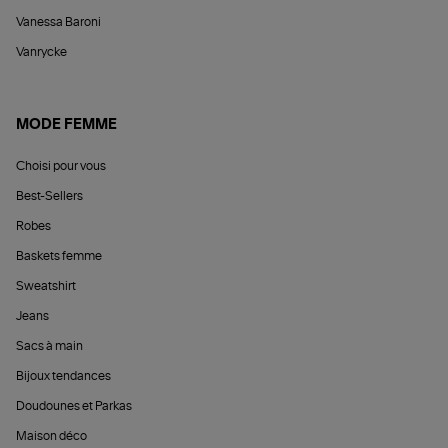
Vanessa Baroni
Vanrycke
MODE FEMME
Choisi pour vous
Best-Sellers
Robes
Baskets femme
Sweatshirt
Jeans
Sacs à main
Bijoux tendances
Doudounes et Parkas
Maison déco