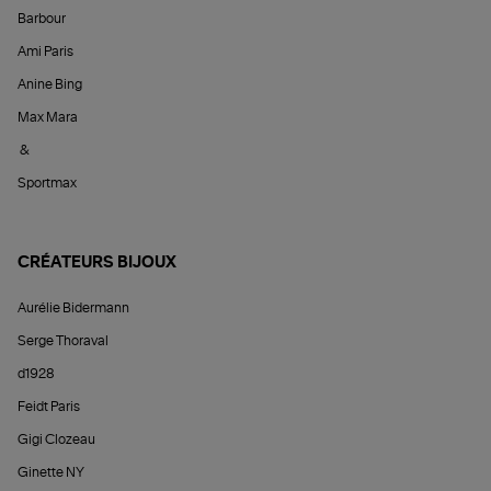
Barbour
Ami Paris
Anine Bing
Max Mara
&
Sportmax
CRÉATEURS BIJOUX
Aurélie Bidermann
Serge Thoraval
d1928
Feidt Paris
Gigi Clozeau
Ginette NY