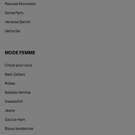
Pascale Monvoisin
Stone Paris
Vanessa Baroni
Vanrycke
MODE FEMME
Choisi pour vous
Best-Sellers
Robes
Baskets femme
Sweatshirt
Jeans
Sacs à main
Bijoux tendances