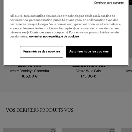
MADE IN EUROPE
MADE 
Continuer sans accepter
lulli-sur-la-toile.com utilise des cookies et technologies similaires à des fins de
performance, personnalisation, publicité et analyses, en collaboration avec des
partenaires tels que Google. Vous pouvez configurer vos choix via « Paramétrer »,
accepter l’ensemble des cookies (« J’accepte ») ou refuser ceux non strictement
nécessaires (« Continuer sans accepter »). Pour en savoir plus sur l’utilisation de
vos données,
consulter notre politique de cookies
Paramètres des cookies
Autoriser tous les cookies
NOUVELLE COLLECTION
AOKYANOS
MAISON BADIGO
Veste Brooklyn Chocolat
Veste Wild Gris
Ves
105,00 €
175,00 €
VOS DERNIERS PRODUITS VUS