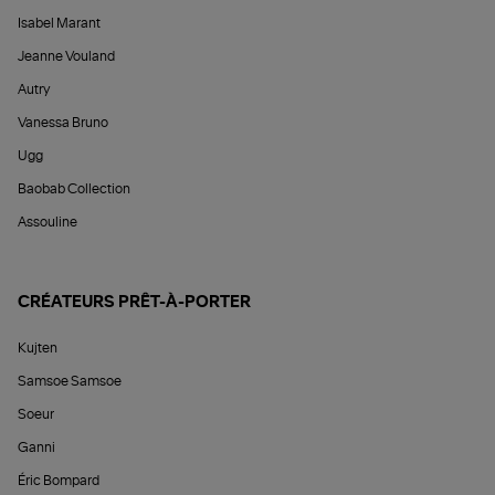
Isabel Marant
Jeanne Vouland
Autry
Vanessa Bruno
Ugg
Baobab Collection
Assouline
CRÉATEURS PRÊT-À-PORTER
Kujten
Samsoe Samsoe
Soeur
Ganni
Éric Bompard