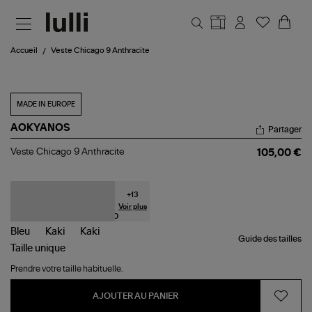
Aller au contenu principal
Accueil
Veste Chicago 9 Anthracite
MADE IN EUROPE
AOKYANOS
Partager
Veste
Veste Chicago 9 Anthracite
105,00 €
Chicago
9
Anthracite
+
13
Voir plus
Guide des tailles
Taille
unique
Prendre votre taille habituelle.
AJOUTER AU PANIER