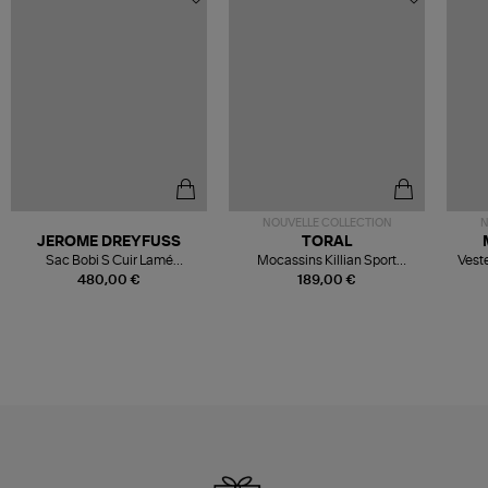
NOUVELLE COLLECTION
N
JEROME DREYFUSS
TORAL
Sac Bobi S Cuir Lamé
Mocassins Killian Sport
Veste
Champagne
Mousse
480,00 €
189,00 €