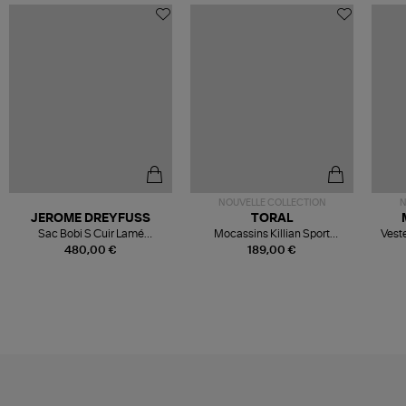
NOUVELLE COLLECTION
N
JEROME DREYFUSS
TORAL
Sac Bobi S Cuir Lamé
Mocassins Killian Sport
Veste
Champagne
Mousse
480,00 €
189,00 €