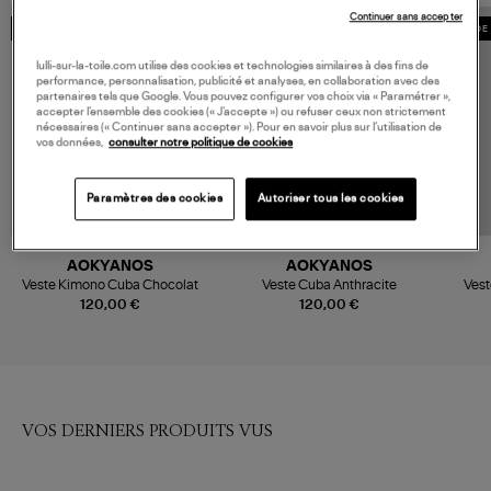
Continuer sans accepter
MADE IN EUROPE
MADE IN EUROPE
MADE 
lulli-sur-la-toile.com utilise des cookies et technologies similaires à des fins de
performance, personnalisation, publicité et analyses, en collaboration avec des
partenaires tels que Google. Vous pouvez configurer vos choix via « Paramétrer »,
accepter l’ensemble des cookies (« J’accepte ») ou refuser ceux non strictement
nécessaires (« Continuer sans accepter »). Pour en savoir plus sur l’utilisation de
vos données,
consulter notre politique de cookies
Paramètres des cookies
Autoriser tous les cookies
AOKYANOS
AOKYANOS
Veste Kimono Cuba Chocolat
Veste Cuba Anthracite
Vest
120,00 €
120,00 €
VOS DERNIERS PRODUITS VUS