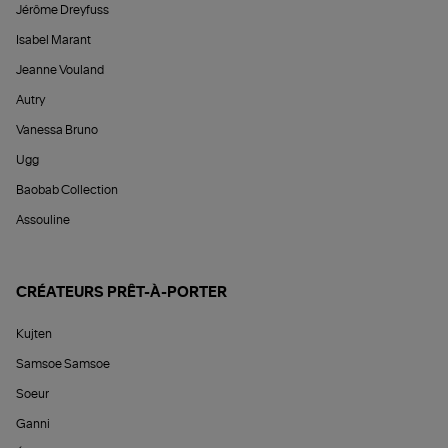
Jérôme Dreyfuss
Isabel Marant
Jeanne Vouland
Autry
Vanessa Bruno
Ugg
Baobab Collection
Assouline
CRÉATEURS PRÊT-À-PORTER
Kujten
Samsoe Samsoe
Soeur
Ganni