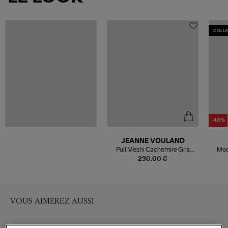
COLL
-40%
JEANNE VOULAND
Pull Meshi Cachemire Gris
Moo
Clair
Bea
230,00 €
M
VOUS AIMEREZ AUSSI