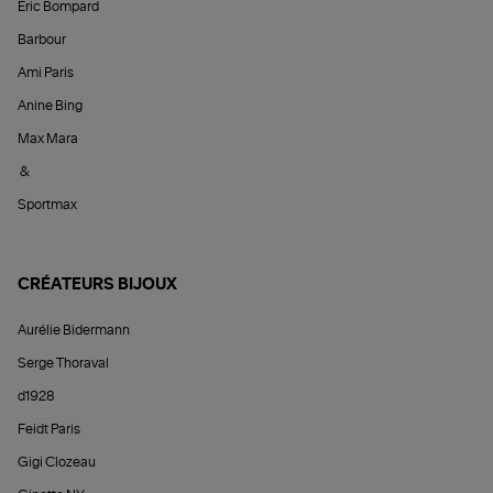
Éric Bompard
Barbour
Ami Paris
Anine Bing
Max Mara
&
Sportmax
CRÉATEURS BIJOUX
Aurélie Bidermann
Serge Thoraval
d1928
Feidt Paris
Gigi Clozeau