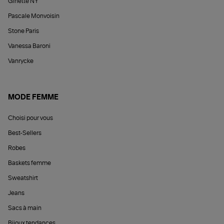
Ginette NY
Pascale Monvoisin
Stone Paris
Vanessa Baroni
Vanrycke
MODE FEMME
Choisi pour vous
Best-Sellers
Robes
Baskets femme
Sweatshirt
Jeans
Sacs à main
Bijoux tendances