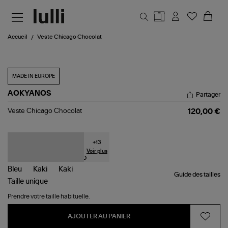
Aller au contenu principal
Accueil
Veste Chicago Chocolat
MADE IN EUROPE
AOKYANOS
Partager
Veste
Veste Chicago Chocolat
120,00 €
Chicago
Chocolat
+
13
Voir plus
Guide des tailles
Taille
unique
Prendre votre taille habituelle.
AJOUTER AU PANIER