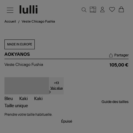
Aller au contenu principal
Accueil
Veste Chicago Fushia
MADE IN EUROPE
AOKYANOS
Partager
Veste
Veste Chicago Fushia
105,00 €
Chicago
Fushia
+
13
Voir plus
Guide des tailles
Taille
unique
Prendre votre taille habituelle.
Épuisé