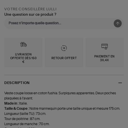
VOTRE CONSEILLÈRE LULLI
Une question sur ce produit ?
LIVRAISON
PAIEMENT EN
OFFERTE DÈS 150
RETOUR OFFERT
3X,4X
€
DESCRIPTION
Veste coupe loose en coton fushia. Surpiqures apparentes. Deux poches
plaquées à l'avant.
Made in :
Italie.
Taille & Coupe :
Notre mannequin porte une taille unique et mesure 175 cm.
Longueur (taille TU) : 73 cm.
Tour de poitrine : 87 cm.
Longueur de manche : 70 cm.