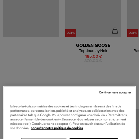
-50%
-50%
GOLDEN GOOSE
Top Journey Noir
Bas
185,00 €
370,00 €
VOS DERNIERS PRODUITS VUS
Continuer sans accepter
lulli-sur-la-toile.com utilise des cookies et technologies similaires à des fins de
performance, personnalisation, publicité et analyses, en collaboration avec des
partenaires tels que Google. Vous pouvez configurer vos choix via « Paramétrer »,
accepter l’ensemble des cookies (« J’accepte ») ou refuser ceux non strictement
nécessaires (« Continuer sans accepter »). Pour en savoir plus sur l’utilisation de
vos données,
consulter notre politique de cookies