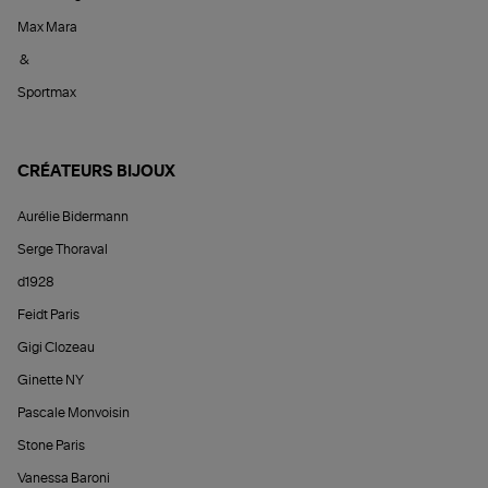
Max Mara
&
Sportmax
CRÉATEURS BIJOUX
Aurélie Bidermann
Serge Thoraval
d1928
Feidt Paris
Gigi Clozeau
Ginette NY
Pascale Monvoisin
Stone Paris
Vanessa Baroni