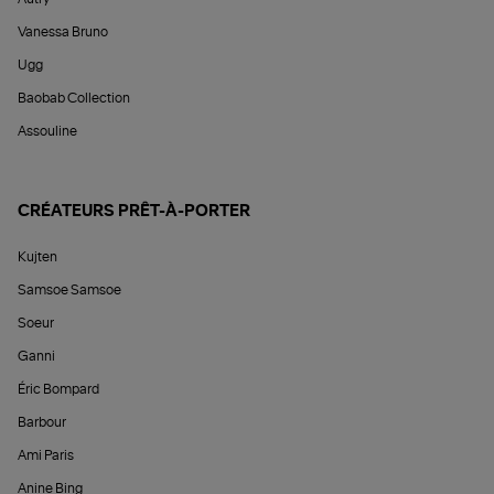
Vanessa Bruno
Ugg
Baobab Collection
Assouline
CRÉATEURS PRÊT-À-PORTER
Kujten
Samsoe Samsoe
Soeur
Ganni
Éric Bompard
Barbour
Ami Paris
Anine Bing