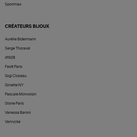
Sportmax
CRÉATEURS BIJOUX
Aurélie Bidermann
Serge Thoraval
d1928
Feidt Paris
Gigi Clozeau
Ginette NY
Pascale Monvoisin
Stone Paris
Vanessa Baroni
Vanrycke