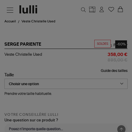
Aller au contenu principal
Accueil
Veste Christelle Used
SOLDES
-60%
SERGE PARIENTE
Partager
Veste
Veste Christelle Used
358,00 €
Christelle
895,00 €
Used
Guide des tailles
Taille
Prendre votre taille habituelle.
VOTRE CONSEILLÈRE LULLI
Une question sur ce produit ?