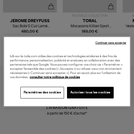
NOUVELLE COLLECTION
N
JEROME DREYFUSS
TORAL
Sac Bobi S Cuir Lamé
Mocassins Killian Sport
Veste
Champagne
Mousse
480,00 €
189,00 €
Continuer sans accepter
lulli-sur-la-toile.com utilise des cookies et technologies similaires à des fins de
performance, personnalisation, publicité et analyses, en collaboration avec des
partenaires tels que Google. Vous pouvez configurer vos choix via « Paramétrer »,
accepter l’ensemble des cookies (« J’accepte ») ou refuser ceux non strictement
nécessaires (« Continuer sans accepter »). Pour en savoir plus sur l’utilisation de
vos données,
consulter notre politique de cookies
Paramètres des cookies
Autoriser tous les cookies
LIVRAISON GRATUITE
à partir de 150 € d'achat*