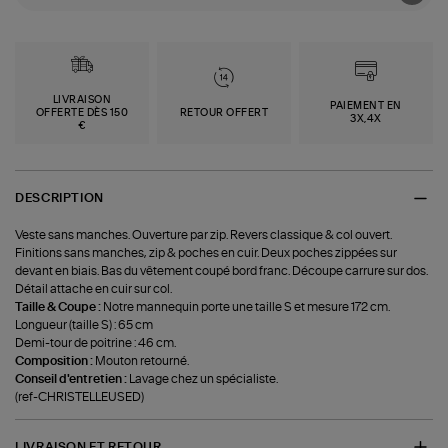
LIVRAISON
PAIEMENT EN
OFFERTE DÈS 150
RETOUR OFFERT
3X,4X
€
DESCRIPTION
Veste sans manches. Ouverture par zip. Revers classique & col ouvert.
Finitions sans manches, zip & poches en cuir. Deux poches zippées sur
devant en biais. Bas du vêtement coupé bord franc. Découpe carrure sur dos.
Détail attache en cuir sur col.
Taille & Coupe :
Notre mannequin porte une taille S et mesure 172 cm.
Longueur (taille S) : 65 cm
Demi-tour de poitrine : 46 cm.
Composition :
Mouton retourné.
Conseil d'entretien :
Lavage chez un spécialiste.
(ref-CHRISTELLEUSED)
LIVRAISON ET RETOUR