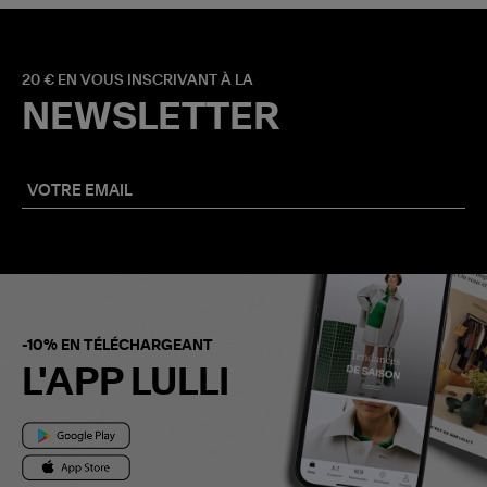
20 € EN VOUS INSCRIVANT À LA
NEWSLETTER
-10% EN TÉLÉCHARGEANT
L'APP LULLI