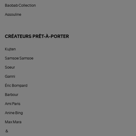
Baobab Collection
Assouline
CRÉATEURS PRÊT-À-PORTER
Kujten
Samsoe Samsoe
Soeur
Ganni
Éric Bompard
Barbour
Ami Paris
Anine Bing
Max Mara
&