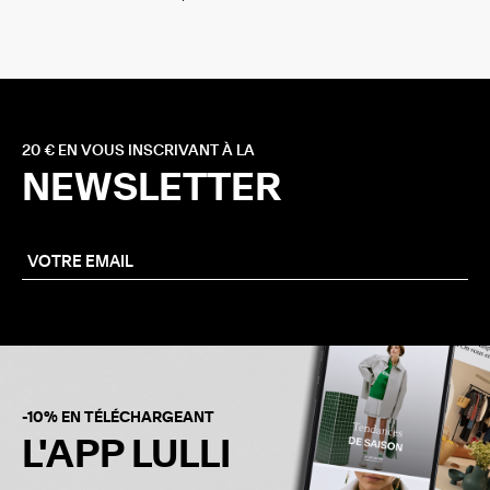
20 € EN VOUS INSCRIVANT À LA
NEWSLETTER
-10% EN TÉLÉCHARGEANT
L'APP LULLI