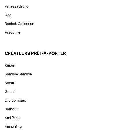
Vanessa Bruno
Ugg
Baobab Collection
Assouline
CRÉATEURS PRÊT-À-PORTER
Kujten
Samsoe Samsoe
Soeur
Ganni
Éric Bompard
Barbour
Ami Paris
Anine Bing