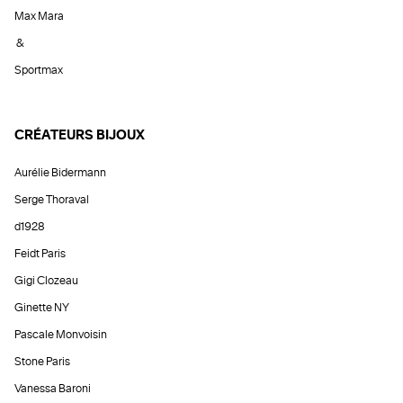
Max Mara
&
Sportmax
CRÉATEURS BIJOUX
Aurélie Bidermann
Serge Thoraval
d1928
Feidt Paris
Gigi Clozeau
Ginette NY
Pascale Monvoisin
Stone Paris
Vanessa Baroni