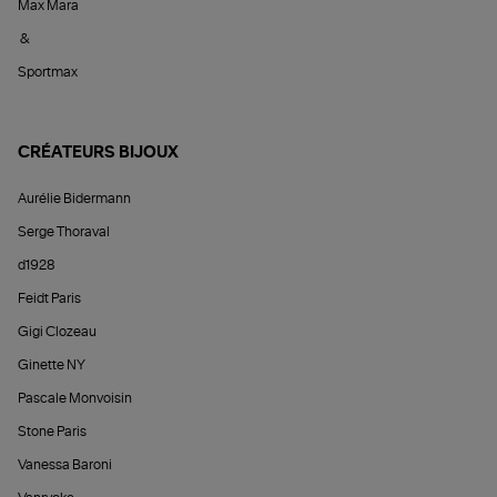
Max Mara
&
Sportmax
CRÉATEURS BIJOUX
Aurélie Bidermann
Serge Thoraval
d1928
Feidt Paris
Gigi Clozeau
Ginette NY
Pascale Monvoisin
Stone Paris
Vanessa Baroni