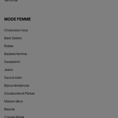
Vanrycke
MODE FEMME
Choisi pour vous
Best-Sellers
Robes
Baskets femme
Sweatshirt
Jeans
Sacs à main
Bijoux tendances
Doudounes et Parkas
Maison déco
Beauté
Conseil Mode