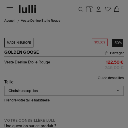
Aller au contenu principal
Accueil
Veste Denise Étoile Rouge
SOLDES
-50%
MADE IN EUROPE
GOLDEN GOOSE
Partager
Veste
Veste Denise Étoile Rouge
122,50 €
Denise
245,00 €
Étoile
Rouge
Guide des tailles
Taille
Prendre votre taille habituelle.
VOTRE CONSEILLÈRE LULLI
Une question sur ce produit ?