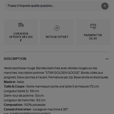
LIVRAISON
PAIEMENT EN
OFFERTE DÈS 150
RETOUR OFFERT
3X,4X
€
DESCRIPTION
Veste sportwear rouge. Bandes blanches avec étoiles rouges sur les
manches. Inscription poitrine "STAR GOLDEN GOOSE". Bords côtés aux
poignets. Deux poches à l'avant. Fermeture par zip. Base droite et élastiquée.
Made in :
Italie.
Taille & Coupe :
Notre mannequin porte une taille S et mesure 172 cm.
Longueur (taille S) : 59 cm.
Demi-tour de poitrine : 53 cm.
Longueur de manches : 62 cm.
Composition :
100% polyester.
Conseil d'entretien :
Lavage en machine à 30°.
(ref-GWP00875P00052040380)