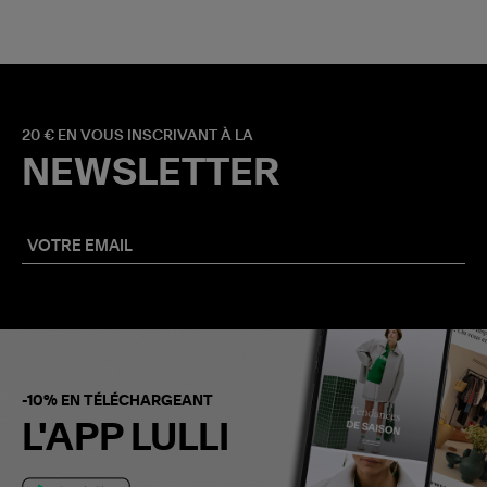
20 € EN VOUS INSCRIVANT À LA
NEWSLETTER
-10% EN TÉLÉCHARGEANT
L'APP LULLI