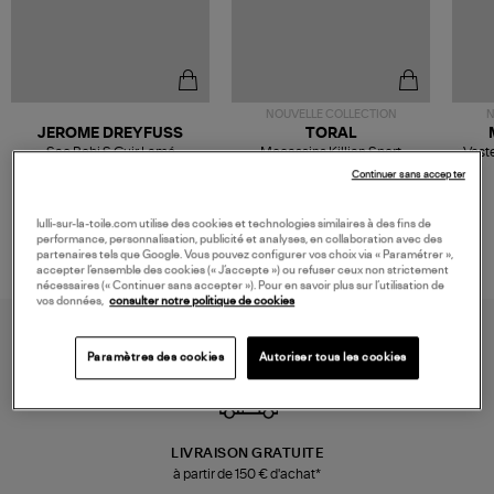
NOUVELLE COLLECTION
N
JEROME DREYFUSS
TORAL
Sac Bobi S Cuir Lamé
Mocassins Killian Sport
Veste
Champagne
Mousse
480,00 €
189,00 €
Continuer sans accepter
lulli-sur-la-toile.com utilise des cookies et technologies similaires à des fins de
performance, personnalisation, publicité et analyses, en collaboration avec des
partenaires tels que Google. Vous pouvez configurer vos choix via « Paramétrer »,
accepter l’ensemble des cookies (« J’accepte ») ou refuser ceux non strictement
nécessaires (« Continuer sans accepter »). Pour en savoir plus sur l’utilisation de
vos données,
consulter notre politique de cookies
Paramètres des cookies
Autoriser tous les cookies
LIVRAISON GRATUITE
à partir de 150 € d'achat*