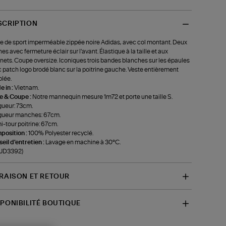
SCRIPTION
e de sport imperméable zippée noire Adidas, avec col montant. Deux
es avec fermeture éclair sur l'avant. Élastique à la taille et aux
nets. Coupe oversize. Iconiques trois bandes blanches sur les épaules
 patch logo brodé blanc sur la poitrine gauche. Veste entièrement
lée.
 in :
Vietnam.
le & Coupe :
Notre mannequin mesure 1m72 et porte une taille S.
ueur: 73cm.
gueur manches: 67cm.
-tour poitrine: 67cm.
position :
100% Polyester recyclé.
eil d'entretien :
Lavage en machine à 30°C.
-JD3392)
VRAISON ET RETOUR
SPONIBILITÉ BOUTIQUE