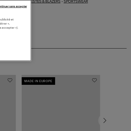
VESTES & BLAZERS
-
SPORTSWEAR
ections similaires :
ntinuer sans accepter
ublicité et
étrer »,
s accepter »).
MADE IN EUROPE
COLLABORAT