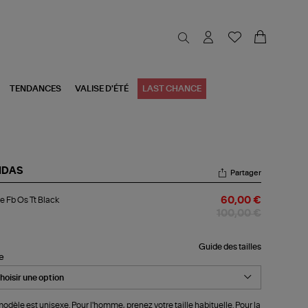
TENDANCES
VALISE D'ÉTÉ
LAST CHANCE
IDAS
Partager
ste
e Fb Os Tt Black
60,00 €
100,00 €
ck
Guide des tailles
le
odèle est unisexe. Pour l'homme, prenez votre taille habituelle. Pour la