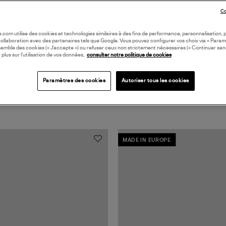
Coll
Co
oile.com utilise des cookies et technologies similaires à des fins de performance, personnalisation, p
collaboration avec des partenaires tels que Google. Vous pouvez configurer vos choix via « Param
semble des cookies (« J’accepte ») ou refuser ceux non strictement nécessaires (« Continuer san
 plus sur l’utilisation de vos données,
consulter notre politique de cookies
Paramètres des cookies
Autoriser tous les cookies
MADE IN EUROPE