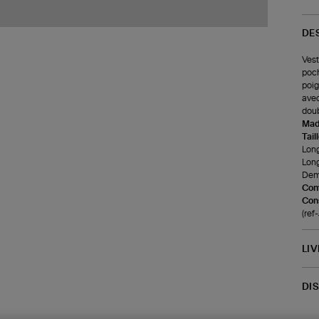
DE
Vest
poch
poig
avec
doub
Made
Tail
Long
Lon
Demi
Com
Cons
(ref
LI
DI