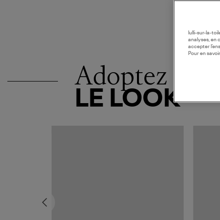
lulli-sur-la-t
analyses, en 
accepter l’en
Pour en savoir
Adoptez
LE LOOK