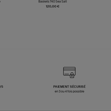
e
Baskets 740 Sea Salt
Veste
120,00 €
3/5
PAIEMENT SÉCURISÉ
en 3 ou 4 fois possible