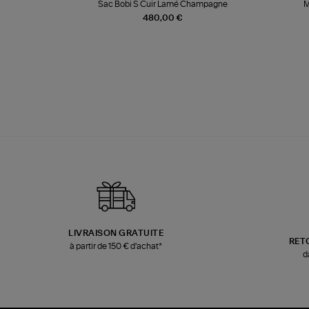
te
Sac Bobi S Cuir Lamé Champagne
M
480,00 €
LIVRAISON GRATUITE
RET
à partir de 150 € d'achat*
d