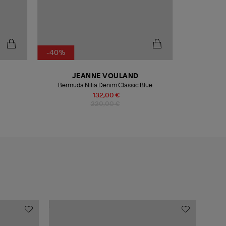
-40%
-30%
JEANNE VOULAND
Bermuda Nilia Denim Classic Blue
Ballerines 
Re
132,00 €
220,00 €
COLL