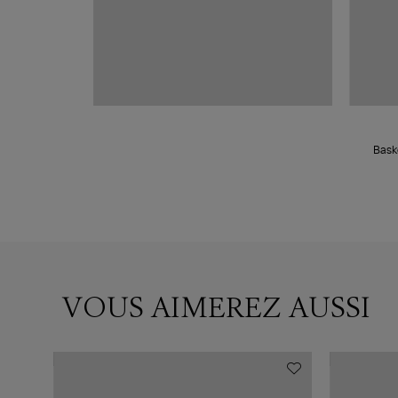
e
Bask
VOUS AIMEREZ AUSSI