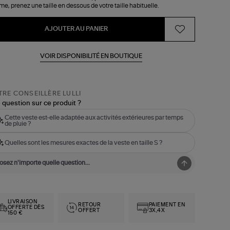
e, prenez une taille en dessous de votre taille habituelle.
AJOUTER AU PANIER
VOIR DISPONIBILITÉ EN BOUTIQUE
RE CONSEILLÈRE LULLI
 question sur ce produit ?
Cette veste est-elle adaptée aux activités extérieures par temps
de pluie ?
Quelles sont les mesures exactes de la veste en taille S ?
LIVRAISON
RETOUR
PAIEMENT EN
OFFERTE DÈS
OFFERT
3X,4X
150 €