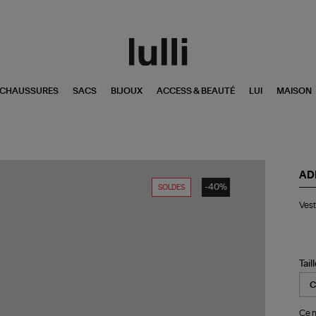
CHAUSSURES
SACS
BIJOUX
ACCESS & BEAUTÉ
LUI
MAISON
AD
-40%
SOLDES
Ve
Vest
Fb
Os
Tt
Bla
Tail
Ce m