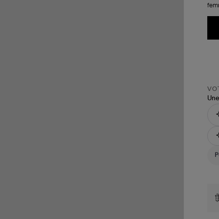
femm
VOT
Une