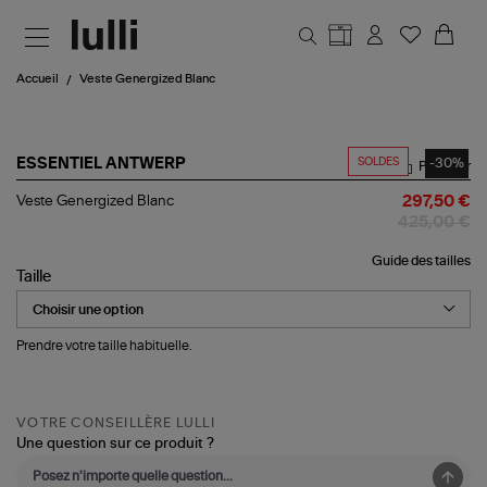
Aller au contenu principal
Accueil
Veste Genergized Blanc
SOLDES
-30%
ESSENTIEL ANTWERP
Partager
Veste
Veste Genergized Blanc
297,50 €
Genergized
425,00 €
Blanc
Guide des tailles
Taille
Prendre votre taille habituelle.
VOTRE CONSEILLÈRE LULLI
Une question sur ce produit ?