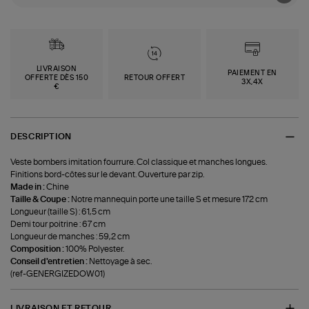
LIVRAISON
PAIEMENT EN
OFFERTE DÈS 150
RETOUR OFFERT
3X,4X
€
DESCRIPTION
Veste bombers imitation fourrure. Col classique et manches longues.
Finitions bord-côtes sur le devant. Ouverture par zip.
Made in :
Chine
Taille & Coupe :
Notre mannequin porte une taille S et mesure 172 cm
Longueur (taille S) : 61,5 cm
Demi tour poitrine : 67 cm
Longueur de manches : 59,2 cm
Composition :
100% Polyester.
Conseil d'entretien :
Nettoyage à sec.
(ref-GENERGIZEDOW01)
LIVRAISON ET RETOUR