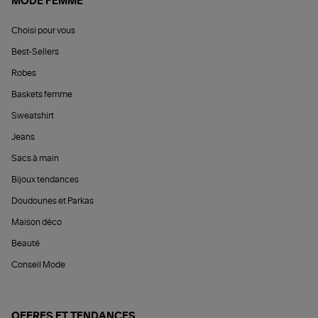
MODE FEMME
Choisi pour vous
Best-Sellers
Robes
Baskets femme
Sweatshirt
Jeans
Sacs à main
Bijoux tendances
Doudounes et Parkas
Maison déco
Beauté
Conseil Mode
OFFRES ET TENDANCES