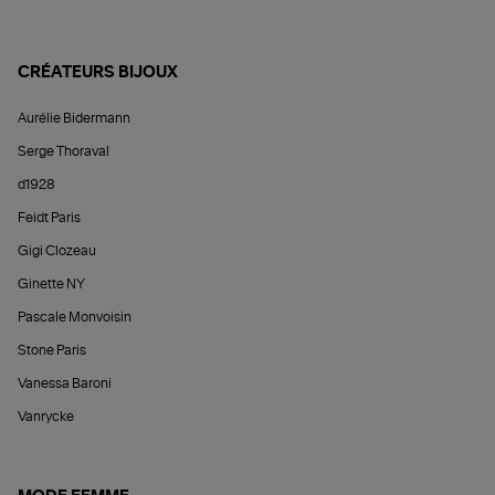
CRÉATEURS BIJOUX
Aurélie Bidermann
Serge Thoraval
d1928
Feidt Paris
Gigi Clozeau
Ginette NY
Pascale Monvoisin
Stone Paris
Vanessa Baroni
Vanrycke