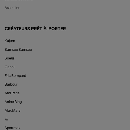
Assouline
CRÉATEURS PRÊT-À-PORTER
Kujten
Samsoe Samsoe
Soeur
Ganni
Éric Bompard
Barbour
Ami Paris
Anine Bing
Max Mara
&
Sportmax