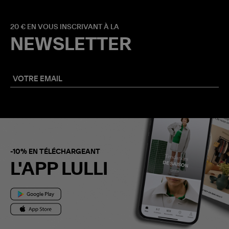
20 € EN VOUS INSCRIVANT À LA
NEWSLETTER
-10% EN TÉLÉCHARGEANT
L'APP LULLI