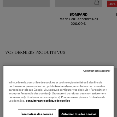
-40%
BOMPARD
Ras de Cou Cachemire Noir
220,00 €
VOS DERNIERS PRODUITS VUS
Continuer sans accepter
lulli-sur-la-toile.com utilise des cookies et technologies similaires à des fins de
performance, personnalisation, publicité et analyses, en collaboration avec des
partenaires tels que Google. Vous pouvez configurer vos choix via « Paramétrer »,
accepter l’ensemble des cookies (« J’accepte ») ou refuser ceux non strictement
nécessaires (« Continuer sans accepter »). Pour en savoir plus sur l’utilisation de
vos données,
consulter notre politique de cookies
Paramètres des cookies
Autoriser tous les cookies