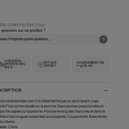
RE CONSEILLÈRE LULLI
 question sur ce produit ?
LIVRAISON
RETOUR
PAIEMENT EN
OFFERTE DÈS
OFFERT
3X,4X
150 €
SCRIPTION
son style bomber noir. Col côtelé fermé par un zip à l'avant. Logo
NT ton sur ton brodé sur la poitrine. Deux poches pressionnées et
poche zippée sur la poitrine. Fronces le long des manches et dans le
 Manches longues resserrées aux poignets. Coupe droite. Base droite.
s côtelés.
 in :
Chine.