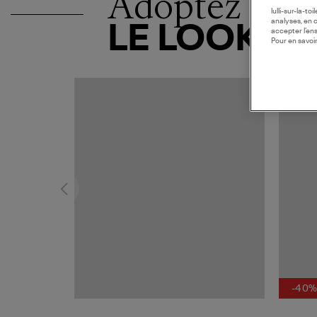
Adoptez
lulli-sur-la-t
analyses, en 
LE LOOK
accepter l’en
Pour en savoir
-40