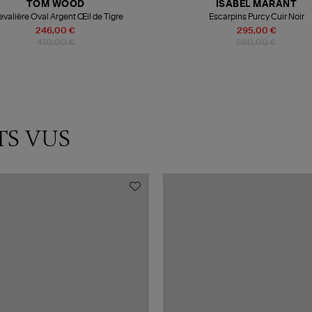
TOM WOOD
ISABEL MARANT
valière Oval Argent Œil de Tigre
Escarpins Purcy Cuir Noir
246,00 €
295,00 €
410,00 €
590,00 €
TS VUS