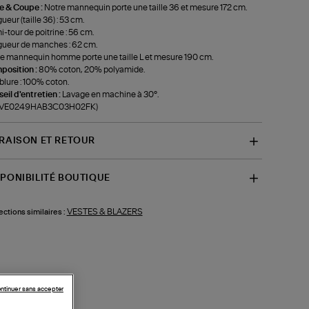
le & Coupe :
Notre mannequin porte une taille 36 et mesure 172 cm.
ueur (taille 36) : 53 cm.
-tour de poitrine : 56 cm.
ueur de manches : 62 cm.
e mannequin homme porte une taille L et mesure 190 cm.
position :
80% coton, 20% polyamide.
lure : 100% coton.
eil d'entretien :
Lavage en machine à 30°.
f-VE0249HAB3C03H02FK)
VRAISON ET RETOUR
SPONIBILITÉ BOUTIQUE
VESTES & BLAZERS
ections similaires :
ntinuer sans accepter