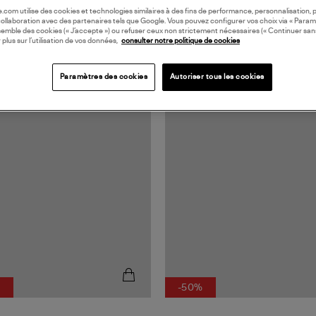
oile.com utilise des cookies et technologies similaires à des fins de performance, personnalisation, p
collaboration avec des partenaires tels que Google. Vous pouvez configurer vos choix via « Param
semble des cookies (« J’accepte ») ou refuser ceux non strictement nécessaires (« Continuer san
 plus sur l’utilisation de vos données,
consulter notre politique de cookies
Paramètres des cookies
Autoriser tous les cookies
MADE IN EUROPE
%
-50%