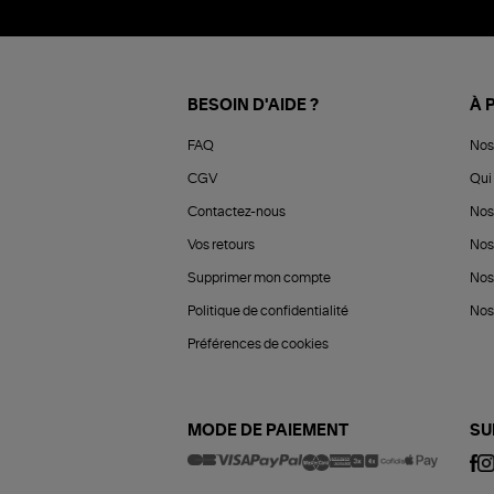
BESOIN D'AIDE ?
À 
FAQ
Nos
CGV
Qui 
Contactez-nous
Nos
Vos retours
Nos
Supprimer mon compte
Nos
Politique de confidentialité
Nos 
Préférences de cookies
MODE DE PAIEMENT
SU