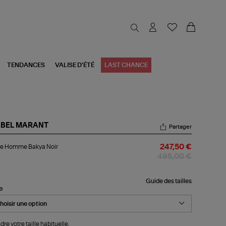
TENDANCES
VALISE D'ÉTÉ
LAST CHANCE
ABEL MARANT
Partager
ste
te Homme Bakya Noir
247,50 €
mme
kya
495,00 €
r
Guide des tailles
le
dre votre taille habituelle.