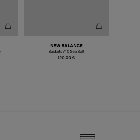
NEW BALANCE
e
Baskets 740 Sea Salt
Veste
120,00 €