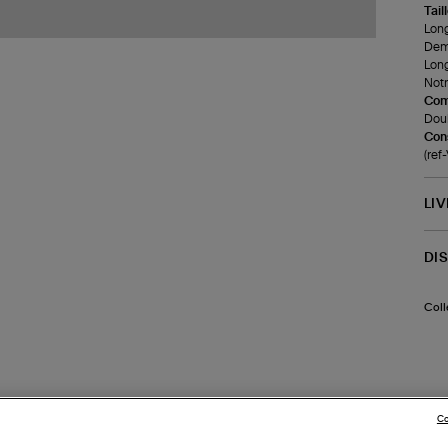
Tail
Long
Demi
Long
Notr
Com
Doub
Cons
(re
LI
DI
Coll
Co