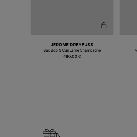
N
JEROME DREYFUSS
te
Sac Bobi S Cuir Lamé Champagne
M
480,00 €