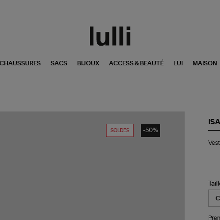
CHAUSSURES
SACS
BIJOUX
ACCESS & BEAUTÉ
LUI
MAISON
IS
-50%
SOLDES
Ve
Ves
Ho
Ba
Noi
Tail
Pren