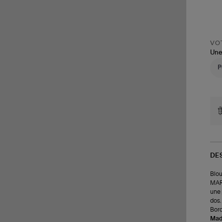
VOT
Une
DE
Blou
MARA
une 
dos.
Bord
Made