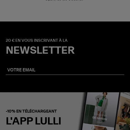
20 € EN VOUS INSCRIVANT À LA
NEWSLETTER
-10% EN TÉLÉCHARGEANT
L'APP LULLI