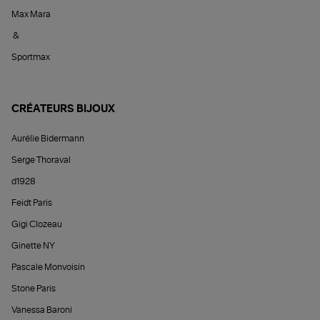
Max Mara
&
Sportmax
CRÉATEURS BIJOUX
Aurélie Bidermann
Serge Thoraval
d1928
Feidt Paris
Gigi Clozeau
Ginette NY
Pascale Monvoisin
Stone Paris
Vanessa Baroni