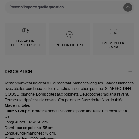
LIVRAISON
PAIEMENT EN
OFFERTE DÈS 150
RETOUR OFFERT
3X,4X
€
DESCRIPTION
Veste sportwear bordeaux. Col montant. Manches longues. Bandes blanches
avec étoiles bordeaux sur les manches. Inscription poitrine "STAR GOLDEN
GOOSE" blanche. Bords côtes aux poignets. Deux poches raglan à l'avant.
Fermeture zippée sur le devant. Coupe droite. Base droite. Non doublée.
Made in :
Italie.
Taille & Coupe :
Notre mannequin homme porte une taille L et mesure 190
cm.
Longueur (taille S) : 66 cm.
Demi-tour de poitrine : 55 cm.
Longueur de manches : 78 cm.
Composition :
100% polyester.