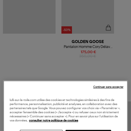
-50%
GOLDEN GOOSE
Pantalon Homme Cory Délavé
Noir
175,00 €
350,00 €
VOS DERNIERS PRODUITS VUS
Continuer sans accepter
lulli-sur-la-toile.com utilise des cookies et technologies similaires à des fins de
performance, personnalisation, publicité et analyses, en collaboration avec des
partenaires tels que Google. Vous pouvez configurer vos choix via « Paramétrer »,
accepter l’ensemble des cookies (« J’accepte ») ou refuser ceux non strictement
nécessaires (« Continuer sans accepter »). Pour en savoir plus sur l’utilisation de
vos données,
consulter notre politique de cookies