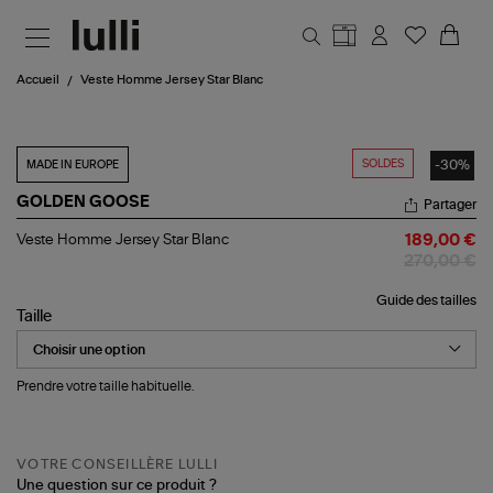
Aller au contenu principal
Accueil
Veste Homme Jersey Star Blanc
SOLDES
-30%
MADE IN EUROPE
GOLDEN GOOSE
Partager
Veste
Veste Homme Jersey Star Blanc
189,00 €
Homme
270,00 €
Jersey
Star
Guide des tailles
Blanc
Taille
Prendre votre taille habituelle.
VOTRE CONSEILLÈRE LULLI
Une question sur ce produit ?