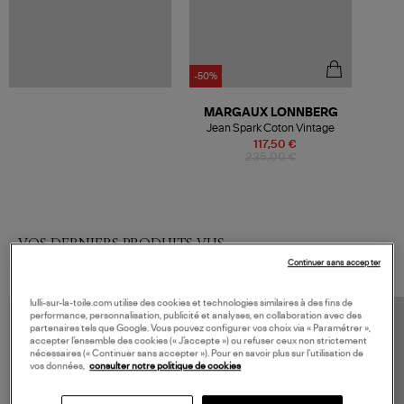
-50%
MARGAUX LONNBERG
Jean Spark Coton Vintage
117,50 €
235,00 €
VOS DERNIERS PRODUITS VUS
Continuer sans accepter
lulli-sur-la-toile.com utilise des cookies et technologies similaires à des fins de
performance, personnalisation, publicité et analyses, en collaboration avec des
partenaires tels que Google. Vous pouvez configurer vos choix via « Paramétrer »,
accepter l’ensemble des cookies (« J’accepte ») ou refuser ceux non strictement
nécessaires (« Continuer sans accepter »). Pour en savoir plus sur l’utilisation de
vos données,
consulter notre politique de cookies