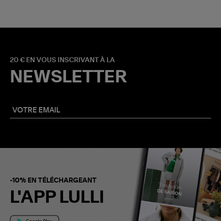
20 € EN VOUS INSCRIVANT À LA
NEWSLETTER
-10% EN TÉLÉCHARGEANT
L'APP LULLI