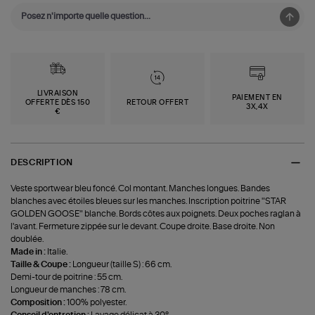
LIVRAISON
PAIEMENT EN
OFFERTE DÈS 150
RETOUR OFFERT
3X,4X
€
DESCRIPTION
Veste sportwear bleu foncé. Col montant. Manches longues. Bandes
blanches avec étoiles bleues sur les manches. Inscription poitrine "STAR
GOLDEN GOOSE" blanche. Bords côtes aux poignets. Deux poches raglan à
l'avant. Fermeture zippée sur le devant. Coupe droite. Base droite. Non
doublée.
Made in :
Italie.
Taille & Coupe :
Longueur (taille S) : 66 cm.
Demi-tour de poitrine : 55 cm.
Longueur de manches : 78 cm.
Composition :
100% polyester.
Conseil d'entretien :
Lavage délicat à 30°.