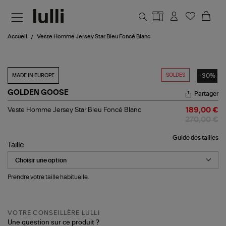
Aller au contenu principal
Accueil
Veste Homme Jersey Star Bleu Foncé Blanc
SOLDES
-30%
MADE IN EUROPE
GOLDEN GOOSE
Partager
Veste
Veste Homme Jersey Star Bleu Foncé Blanc
189,00 €
Homme
270,00 €
Jersey
Star
Guide des tailles
Bleu
Taille
Foncé
Blanc
Prendre votre taille habituelle.
VOTRE CONSEILLÈRE LULLI
Une question sur ce produit ?