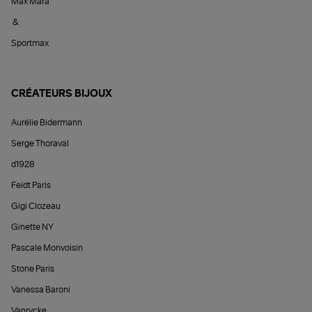
Max Mara
&
Sportmax
CRÉATEURS BIJOUX
Aurélie Bidermann
Serge Thoraval
d1928
Feidt Paris
Gigi Clozeau
Ginette NY
Pascale Monvoisin
Stone Paris
Vanessa Baroni
Vanrycke