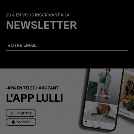
20 € EN VOUS INSCRIVANT À LA
NEWSLETTER
-10% EN TÉLÉCHARGEANT
L'APP LULLI