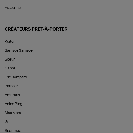
Assouline
CRÉATEURS PRÊT-À-PORTER
Kujten
Samsoe Samsoe
Soeur
Ganni
Éric Bompard
Barbour
Ami Paris
Anine Bing
Max Mara
&
Sportmax