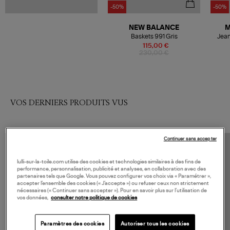
-50%
-50%
NEW BALANCE
M
Baskets 991 Gris
Jean
115,00 €
230,00 €
VOS DERNIERS PRODUITS VUS
Continuer sans accepter
lulli-sur-la-toile.com utilise des cookies et technologies similaires à des fins de
performance, personnalisation, publicité et analyses, en collaboration avec des
partenaires tels que Google. Vous pouvez configurer vos choix via « Paramétrer »,
accepter l’ensemble des cookies (« J’accepte ») ou refuser ceux non strictement
nécessaires (« Continuer sans accepter »). Pour en savoir plus sur l’utilisation de
vos données,
consulter notre politique de cookies
Paramètres des cookies
Autoriser tous les cookies