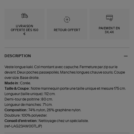
LIVRAISON
PAIEMENT EN
OFFERTE DÈS 150
RETOUR OFFERT
3X,4X
€
DESCRIPTION
Veste longue kaki. Col montant avec capuche. Fermeture par zip sur le
devant. Deux poches passepoilés. Manches longues chauve souris. Coupe
over size. Base droite.
Made in :
Corée.
Taille & Coupe :
Notre mannequin porte une taille unique et mesure 175 cm.
Longueur (taille unique) : 112 cm.
Demi-tour de poitrine : 80 cm.
Longueur de manches : 71 cm.
Composition :
74% nylon, 26% graphène nylon.
Doublure : 100% polyester.
Conseil d'entretien :
Nettoyage chez un spécialiste.
(ref-LAG23AW007LJP)