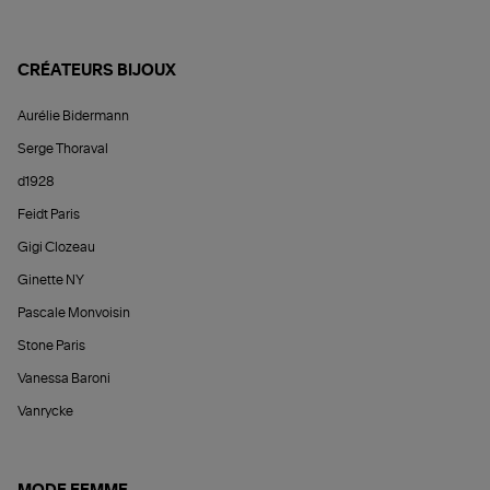
CRÉATEURS BIJOUX
Aurélie Bidermann
Serge Thoraval
d1928
Feidt Paris
Gigi Clozeau
Ginette NY
Pascale Monvoisin
Stone Paris
Vanessa Baroni
Vanrycke