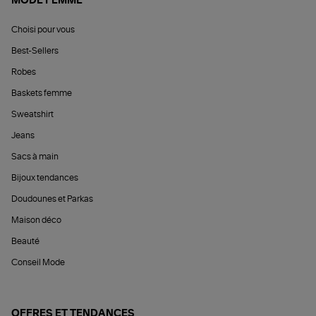
MODE FEMME
Choisi pour vous
Best-Sellers
Robes
Baskets femme
Sweatshirt
Jeans
Sacs à main
Bijoux tendances
Doudounes et Parkas
Maison déco
Beauté
Conseil Mode
OFFRES ET TENDANCES