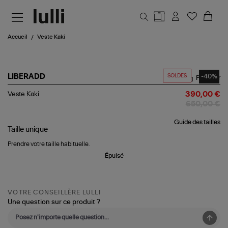
Aller au contenu principal
Accueil
Veste Kaki
SOLDES
-40%
LIBERADD
Partager
Veste
Veste Kaki
390,00 €
Kaki
650,00 €
Guide des tailles
Taille
unique
Prendre votre taille habituelle.
Épuisé
VOTRE CONSEILLÈRE LULLI
Une question sur ce produit ?