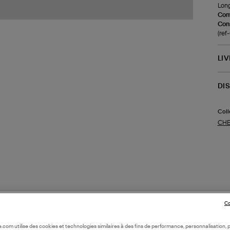
Long
Com
Cons
(re
LI
DI
Coll
CHE
Co
oile.com utilise des cookies et technologies similaires à des fins de performance, personnalisation, p