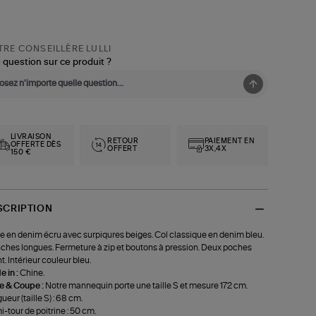
RE CONSEILLÈRE LULLI
 question sur ce produit ?
LIVRAISON
RETOUR
PAIEMENT EN
OFFERTE DÈS
OFFERT
3X,4X
150 €
SCRIPTION
e en denim écru avec surpiqures beiges. Col classique en denim bleu.
hes longues. Fermeture à zip et boutons à pression. Deux poches
t. Intérieur couleur bleu.
 in :
Chine.
le & Coupe :
Notre mannequin porte une taille S et mesure 172 cm.
ueur (taille S) : 68 cm.
-tour de poitrine : 50 cm.