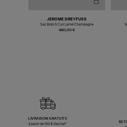
N
JEROME DREYFUSS
te
Sac Bobi S Cuir Lamé Champagne
M
480,00 €
LIVRAISON GRATUITE
RET
à partir de 150 € d'achat*