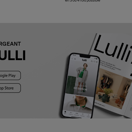
en 3 ou 4 fois possible
ARGEANT
ULLI