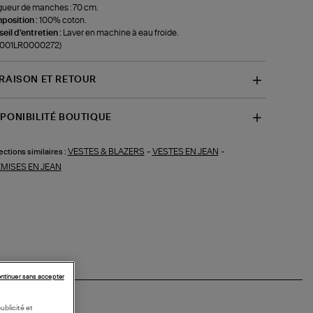
ueur de manches : 70 cm.
position :
100% coton.
eil d'entretien :
Laver en machine à eau froide.
f-001LR0000272)
VRAISON ET RETOUR
SPONIBILITÉ BOUTIQUE
VESTES & BLAZERS
-
VESTES EN JEAN
-
ections similaires :
MISES EN JEAN
ntinuer sans accepter
ublicité et