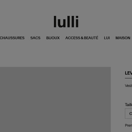
CHAUSSURES
SACS
BIJOUX
ACCESS & BEAUTÉ
LUI
MAISON
LEV
Ve
Vest
Lin
Ch
Blu
Écr
Tail
Fo
Pren