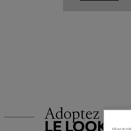
Adoptez
LE LOOK
lulli-sur-la-t