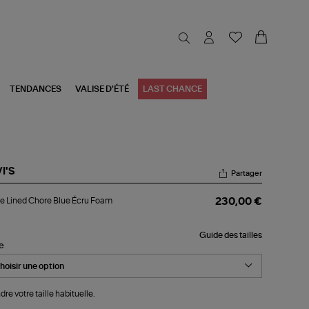
TENDANCES
VALISE D'ÉTÉ
LAST CHANCE
I'S
Partager
ste
e Lined Chore Blue Écru Foam
230,00 €
ed
ore
e
Guide des tailles
u
le
am
dre votre taille habituelle.