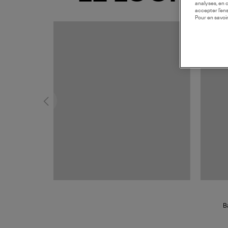
analyses, en 
accepter l’en
Pour en savoir
B