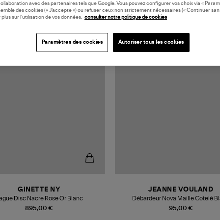
collaboration avec des partenaires tels que Google. Vous pouvez configurer vos choix via « Param
semble des cookies (« J’accepte ») ou refuser ceux non strictement nécessaires (« Continuer san
 plus sur l’utilisation de vos données,
consulter notre politique de cookies
MADE IN EUROPE
Paramètres des cookies
Autoriser tous les cookies
GINETTE NY
JEANNE VOULAND
ague Disc Nacre Rose Or Blanc
Débardeur Nova Maille Cotelé B
895,00 €
95,00 €