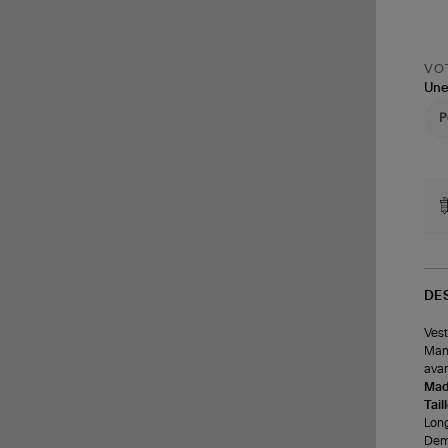
VOT
Une
DE
Vest
Manc
avan
Made
Tail
Long
Demi