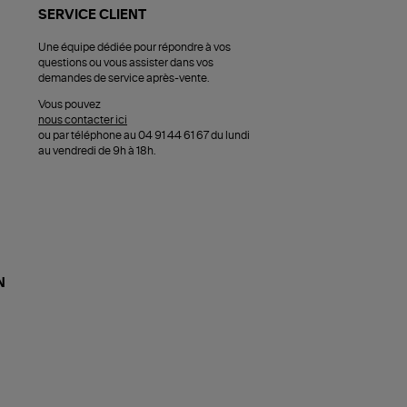
SERVICE CLIENT
Une équipe dédiée pour répondre à vos
questions ou vous assister dans vos
demandes de service après-vente.
Vous pouvez
nous contacter ici
ou par téléphone au 04 91 44 61 67 du lundi
au vendredi de 9h à 18h.
N