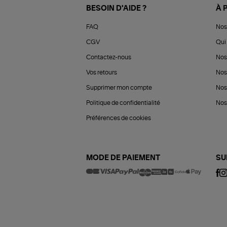
BESOIN D'AIDE ?
À 
FAQ
Nos
CGV
Qui 
Contactez-nous
Nos
Vos retours
Nos
Supprimer mon compte
Nos
Politique de confidentialité
Nos 
Préférences de cookies
MODE DE PAIEMENT
SU