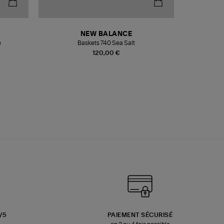
NEW BALANCE
e
Baskets 740 Sea Salt
Veste
120,00 €
3/5
PAIEMENT SÉCURISÉ