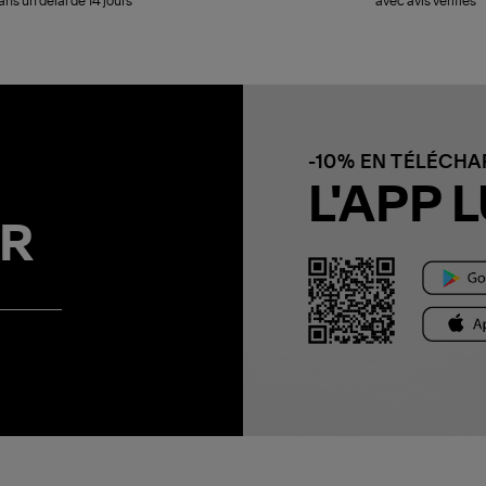
ans un délai de 14 jours
avec avis vérifiés
-10% EN TÉLÉCH
L'APP L
R