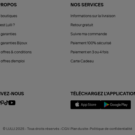
PROPOS
NOS SERVICES
 boutiques
Informations sur la livraison
est Lulli ?
Retour gratuit
 garanties
Suivre ma commande
 garanties Bijoux
Paiement 100% sécurisé
 offres & conditions
Paiement en 3 ou 4 fois
offres d'emploi
Carte Cadeau
IVEZ-NOUS
TÉLÉCHARGEZ L'APPLICATIO
© LULLI 2025 - Tous droits réservés -CGV-Plan du site-Politique de confidentialité