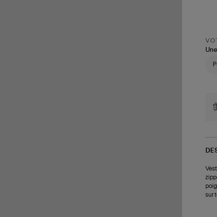
VOT
Une
DE
Vest
zipp
poig
sur 