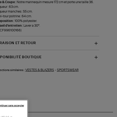
le & Coupe :
Notre mannequin mesure 172 cm et porte une taille 36.
ueur : 63 cm.
ueur manches : 55 cm.
-tour poitrine : 64 cm.
position :
100% polyester.
eil d'entretien :
Laver a 30°.
f-CF996100166)
VRAISON ET RETOUR
SPONIBILITÉ BOUTIQUE
VESTES & BLAZERS
-
SPORTSWEAR
ections similaires :
ntinuer sans accepter