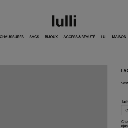
CHAUSSURES
SACS
BIJOUX
ACCESS & BEAUTÉ
LUI
MAISON
LA
Ve
Vest
Ma
Tail
Choi
ajus