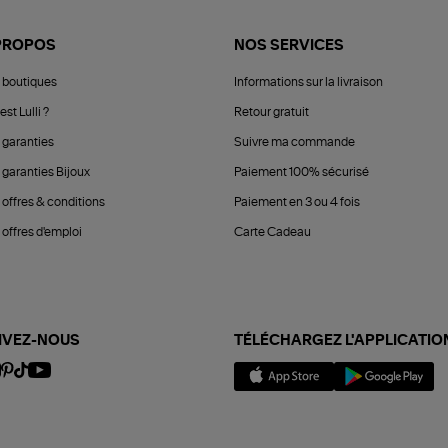
PROPOS
NOS SERVICES
 boutiques
Informations sur la livraison
est Lulli ?
Retour gratuit
 garanties
Suivre ma commande
 garanties Bijoux
Paiement 100% sécurisé
 offres & conditions
Paiement en 3 ou 4 fois
offres d'emploi
Carte Cadeau
IVEZ-NOUS
TÉLÉCHARGEZ L'APPLICATIO