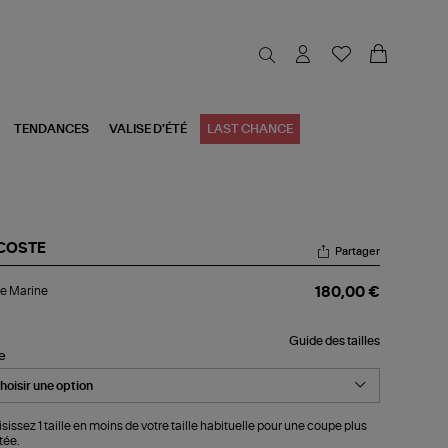
TENDANCES
VALISE D'ÉTÉ
LAST CHANCE
COSTE
Partager
ste
e Marine
180,00 €
rine
Guide des tailles
le
sissez 1 taille en moins de votre taille habituelle pour une coupe plus
tée.