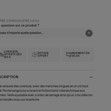
RE CONSEILLÈRE LULLI
 question sur ce produit ?
LIVRAISON
RETOUR
PAIEMENT EN
OFFERTE DÈS
OFFERT
3X,4X
150 €
SCRIPTION
e vareuse bleu oversize, avec des manches longues et un col haut
é. Poche kangourou a l'avant et finition bord-côte technique aux
nets. Taille ajustable avec cordon de serrage ainsi qu'un crocodile ton
ton brodé cousu sur la poitrine.