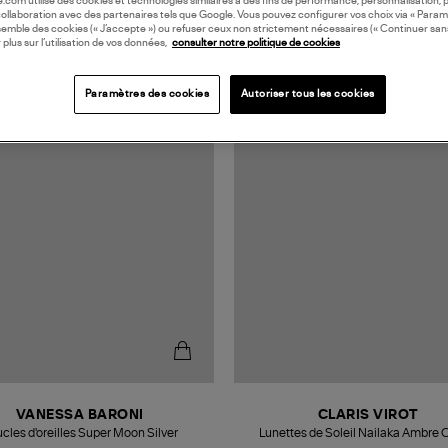
oile.com utilise des cookies et technologies similaires à des fins de performance, personnalisation, p
collaboration avec des partenaires tels que Google. Vous pouvez configurer vos choix via « Param
semble des cookies (« J’accepte ») ou refuser ceux non strictement nécessaires (« Continuer san
 plus sur l’utilisation de vos données,
consulter notre politique de cookies
N EUROPE
Paramètres des cookies
Autoriser tous les cookies
VANESSA BARONI
CLARIS VIROT
cles d'oreilles Super Moon Silver
Lunettes de Soleil Nailaka Ambre C