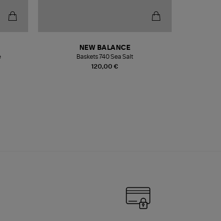
NEW BALANCE
e
Baskets 740 Sea Salt
Veste
120,00 €