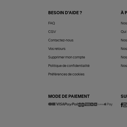
BESOIN D'AIDE ?
À 
FAQ
Nos
CGV
Qui 
Contactez-nous
Nos
Vos retours
Nos
Supprimer mon compte
Nos
Politique de confidentialité
Nos 
Préférences de cookies
MODE DE PAIEMENT
SU