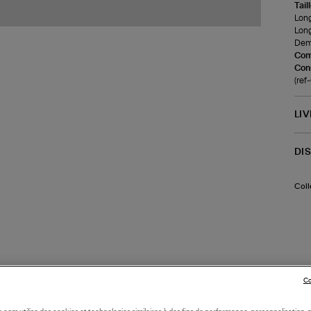
Tail
Long
Long
Demi
Com
Cons
(re
LI
DI
Coll
Co