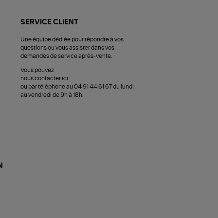
SERVICE CLIENT
Une équipe dédiée pour répondre à vos
questions ou vous assister dans vos
demandes de service après-vente.
Vous pouvez
nous contacter ici
ou par téléphone au 04 91 44 61 67 du lundi
au vendredi de 9h à 18h.
N