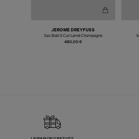
N
JEROME DREYFUSS
te
Sac Bobi S Cuir Lamé Champagne
M
480,00 €
LIVRAISON GRATUITE