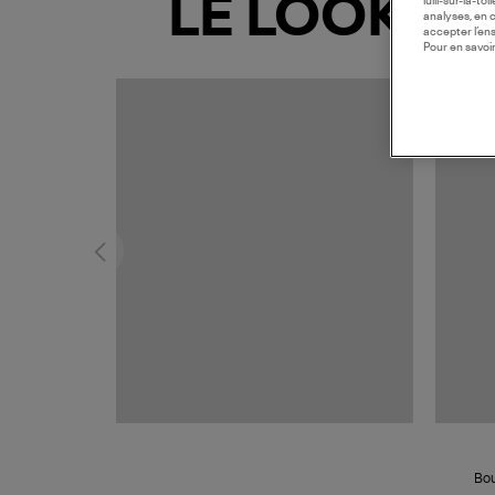
LE LOOK
lulli-sur-la-t
analyses, en 
accepter l’en
Pour en savoir
MADE I
Bou