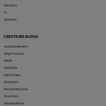
Max Mara
&
Sportmax
CRÉATEURS BIJOUX
Aurélie Bidermann
Serge Thoraval
d1928
Feidt Paris
Gigi Clozeau
Ginette NY
Pascale Monvoisin
Stone Paris
Vanessa Baroni