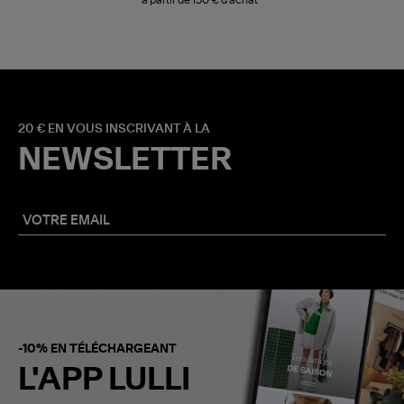
20 € EN VOUS INSCRIVANT À LA
NEWSLETTER
-10% EN TÉLÉCHARGEANT
L'APP LULLI