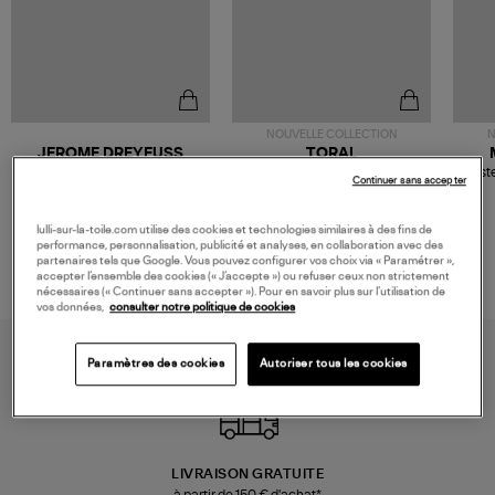
NOUVELLE COLLECTION
N
JEROME DREYFUSS
TORAL
Sac Bobi S Cuir Lamé
Mocassins Killian Sport
Veste
Continuer sans accepter
Champagne
Mousse
480,00 €
189,00 €
lulli-sur-la-toile.com utilise des cookies et technologies similaires à des fins de
performance, personnalisation, publicité et analyses, en collaboration avec des
partenaires tels que Google. Vous pouvez configurer vos choix via « Paramétrer »,
accepter l’ensemble des cookies (« J’accepte ») ou refuser ceux non strictement
nécessaires (« Continuer sans accepter »). Pour en savoir plus sur l’utilisation de
vos données,
consulter notre politique de cookies
Paramètres des cookies
Autoriser tous les cookies
LIVRAISON GRATUITE
à partir de 150 € d'achat*