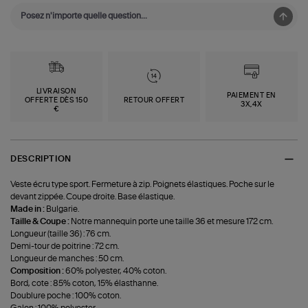
LIVRAISON
PAIEMENT EN
OFFERTE DÈS 150
RETOUR OFFERT
3X,4X
€
DESCRIPTION
Veste écru type sport. Fermeture à zip. Poignets élastiques. Poche sur le
devant zippée. Coupe droite. Base élastique.
Made in :
Bulgarie.
Taille & Coupe :
Notre mannequin porte une taille 36 et mesure 172 cm.
Longueur (taille 36) : 76 cm.
Demi-tour de poitrine : 72 cm.
Longueur de manches : 50 cm.
Composition :
60% polyester, 40% coton.
Bord, cote : 85% coton, 15% élasthanne.
Doublure poche : 100% coton.
Galon : 100% polyester.