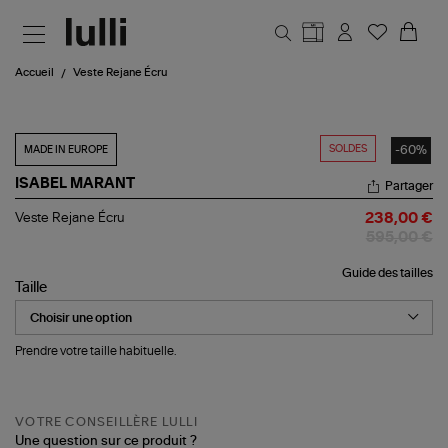
Aller au contenu principal
Accueil
Veste Rejane Écru
SOLDES
-60%
MADE IN EUROPE
ISABEL MARANT
Partager
Veste
Veste Rejane Écru
238,00 €
Rejane
595,00 €
Écru
Guide des tailles
Taille
Prendre votre taille habituelle.
VOTRE CONSEILLÈRE LULLI
Une question sur ce produit ?