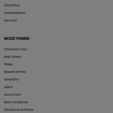
Stone Paris
Vanessa Baroni
Vanrycke
MODE FEMME
Choisi pour vous
Best-Sellers
Robes
Baskets femme
Sweatshirt
Jeans
Sacs à main
Bijoux tendances
Doudounes et Parkas