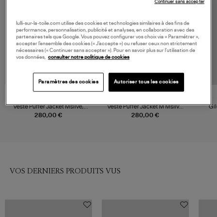
Continuer sans accepter
lulli-sur-la-toile.com utilise des cookies et technologies similaires à des fins de
performance, personnalisation, publicité et analyses, en collaboration avec des
partenaires tels que Google. Vous pouvez configurer vos choix via « Paramétrer »,
accepter l’ensemble des cookies (« J’accepte ») ou refuser ceux non strictement
nécessaires (« Continuer sans accepter »). Pour en savoir plus sur l’utilisation de
vos données,
consulter notre politique de cookies
Paramètres des cookies
Autoriser tous les cookies
ADIDAS
ADIDAS
Veste Puffer Jacket Msilve,
Veste Puffer Jacket M Msilve,
Gil
Collaboration Adidas x Moon
Collaboration Adidas x Moon
Green
280,00 €
280,00 €
Boot
Boot
VOS DERNIERS PRODUITS VUS