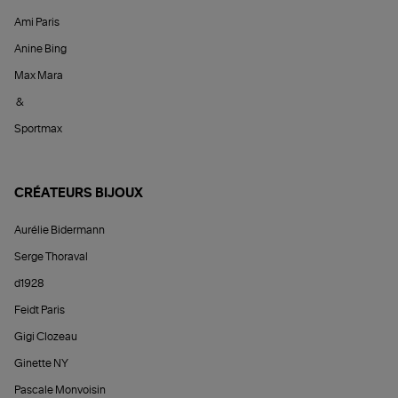
Ami Paris
Anine Bing
Max Mara
&
Sportmax
CRÉATEURS BIJOUX
Aurélie Bidermann
Serge Thoraval
d1928
Feidt Paris
Gigi Clozeau
Ginette NY
Pascale Monvoisin