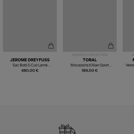
NOUVELLE COLLECTION
N
JEROME DREYFUSS
TORAL
Sac Bobi S Cuir Lamé
Mocassins Killian Sport
Veste
Champagne
Mousse
480,00 €
189,00 €