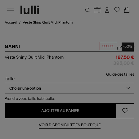
Aller au contenu principal
Accueil
Veste Shiny Quilt Midi Phantom
SOLDES
-50%
GANNI
Partager
Veste
Veste Shiny Quilt Midi Phantom
197,50 €
Shiny
395,00 €
Quilt
Midi
Guide des tailles
Phantom
Taille
Prendre votre taille habituelle.
AJOUTER AU PANIER
VOIR DISPONIBILITÉ EN BOUTIQUE