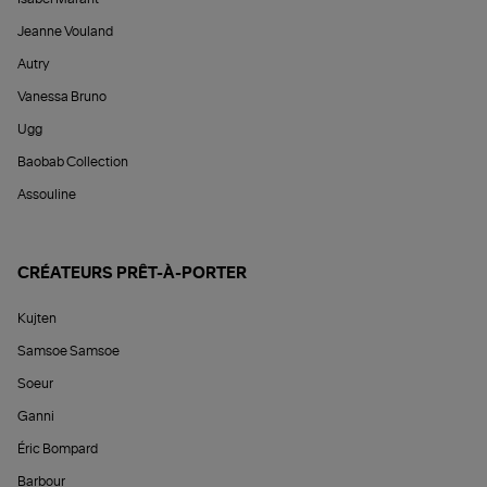
Jeanne Vouland
Autry
Vanessa Bruno
Ugg
Baobab Collection
Assouline
CRÉATEURS PRÊT-À-PORTER
Kujten
Samsoe Samsoe
Soeur
Ganni
Éric Bompard
Barbour