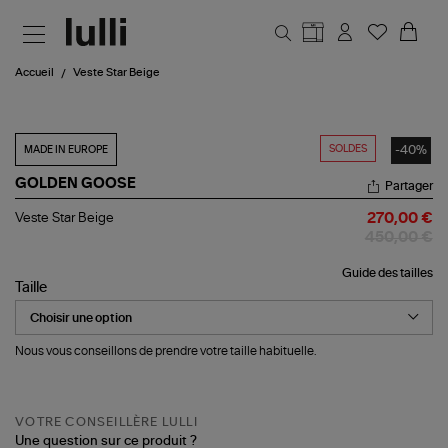
Aller au contenu principal
Accueil
Veste Star Beige
SOLDES
-40%
MADE IN EUROPE
GOLDEN GOOSE
Partager
Veste
Veste Star Beige
270,00 €
Star
450,00 €
Beige
Guide des tailles
Taille
Nous vous conseillons de prendre votre taille habituelle.
VOTRE CONSEILLÈRE LULLI
Une question sur ce produit ?