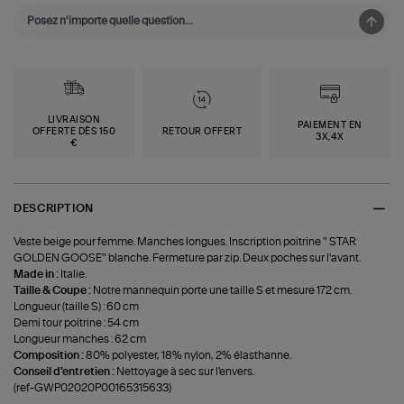
LIVRAISON
PAIEMENT EN
OFFERTE DÈS 150
RETOUR OFFERT
3X,4X
€
DESCRIPTION
Veste beige pour femme. Manches longues. Inscription poitrine " STAR
GOLDEN GOOSE" blanche. Fermeture par zip. Deux poches sur l'avant.
Made in :
Italie.
Taille & Coupe :
Notre mannequin porte une taille S et mesure 172 cm.
Longueur (taille S) : 60 cm
Demi tour poitrine : 54 cm
Longueur manches : 62 cm
Composition :
80% polyester, 18% nylon, 2% élasthanne.
Conseil d'entretien :
Nettoyage à sec sur l'envers.
(ref-GWP02020P00165315633)