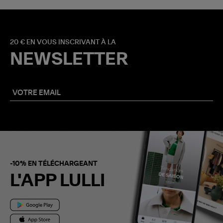
20 € EN VOUS INSCRIVANT À LA
NEWSLETTER
-10% EN TÉLÉCHARGEANT
L'APP LULLI