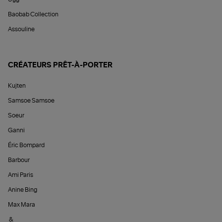
Baobab Collection
Assouline
CRÉATEURS PRÊT-À-PORTER
Kujten
Samsoe Samsoe
Soeur
Ganni
Éric Bompard
Barbour
Ami Paris
Anine Bing
Max Mara
&