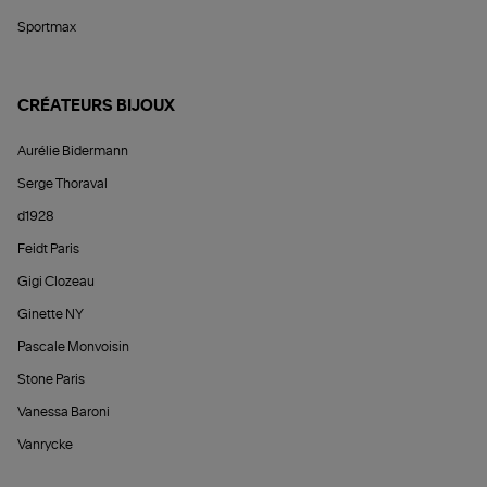
Sportmax
CRÉATEURS BIJOUX
Aurélie Bidermann
Serge Thoraval
d1928
Feidt Paris
Gigi Clozeau
Ginette NY
Pascale Monvoisin
Stone Paris
Vanessa Baroni
Vanrycke