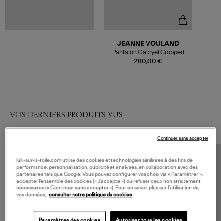
JEANNE VOULAND
Pantalon Gabryel Cropped
Flare Simili Argent
280,00 €
VOS DERNIERS PRODUITS VUS
Continuer sans accepter
lulli-sur-la-toile.com utilise des cookies et technologies similaires à des fins de
performance, personnalisation, publicité et analyses, en collaboration avec des
partenaires tels que Google. Vous pouvez configurer vos choix via « Paramétrer »,
accepter l’ensemble des cookies (« J’accepte ») ou refuser ceux non strictement
nécessaires (« Continuer sans accepter »). Pour en savoir plus sur l’utilisation de
vos données,
consulter notre politique de cookies
Paramètres des cookies
Autoriser tous les cookies