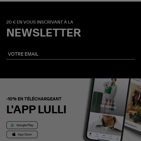
20 € EN VOUS INSCRIVANT À LA
NEWSLETTER
-10% EN TÉLÉCHARGEANT
L'APP LULLI