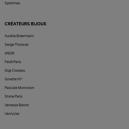
Sportmax
CRÉATEURS BIJOUX
Aurélie Bidermann
Serge Thoraval
d1928
Feidt Paris
Gigi Clozeau
Ginette NY
Pascale Monvoisin
Stone Paris
Vanessa Baroni
Vanrycke