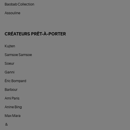
Baobab Collection
Assouline
CRÉATEURS PRÊT-À-PORTER
Kujten
Samsoe Samsoe
Soeur
Ganni
Éric Bompard
Barbour
Ami Paris
Anine Bing
Max Mara
&