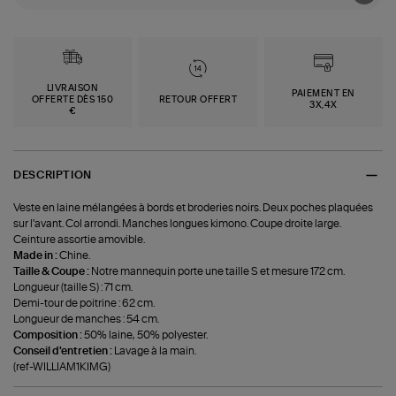
LIVRAISON
PAIEMENT EN
OFFERTE DÈS 150
RETOUR OFFERT
3X,4X
€
DESCRIPTION
Veste en laine mélangées à bords et broderies noirs. Deux poches plaquées
sur l'avant. Col arrondi. Manches longues kimono. Coupe droite large.
Ceinture assortie amovible.
Made in :
Chine.
Taille & Coupe :
Notre mannequin porte une taille S et mesure 172 cm.
Longueur (taille S) : 71 cm.
Demi-tour de poitrine : 62 cm.
Longueur de manches : 54 cm.
Composition :
50% laine, 50% polyester.
Conseil d'entretien :
Lavage à la main.
(ref-WILLIAM1KIMG)