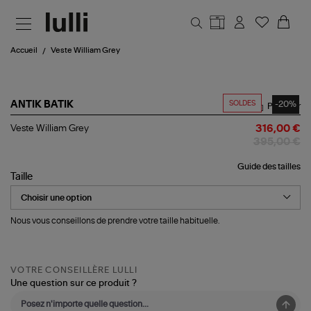
Aller au contenu principal
Accueil
Veste William Grey
SOLDES
-20%
ANTIK BATIK
Partager
Veste
Veste William Grey
316,00 €
William
395,00 €
Grey
Guide des tailles
Taille
Nous vous conseillons de prendre votre taille habituelle.
VOTRE CONSEILLÈRE LULLI
Une question sur ce produit ?