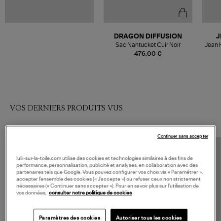
DRAGON DIFFUSION
J
Sac Nantucket Cuir Noir
Jean 
476,00 €
VOS DERNIERS PRODUITS VUS
Continuer sans accepter
lulli-sur-la-toile.com utilise des cookies et technologies similaires à des fins de
performance, personnalisation, publicité et analyses, en collaboration avec des
partenaires tels que Google. Vous pouvez configurer vos choix via « Paramétrer »,
accepter l’ensemble des cookies (« J’accepte ») ou refuser ceux non strictement
nécessaires (« Continuer sans accepter »). Pour en savoir plus sur l’utilisation de
vos données,
consulter notre politique de cookies
Paramètres des cookies
Autoriser tous les cookies