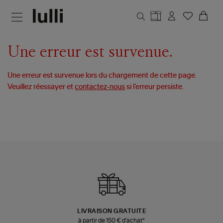
Aller au contenu principal
Une erreur est survenue.
Une erreur est survenue lors du chargement de cette page.
Veuillez réessayer et
contactez-nous
si l’erreur persiste.
LIVRAISON GRATUITE
à partir de 150 € d'achat*