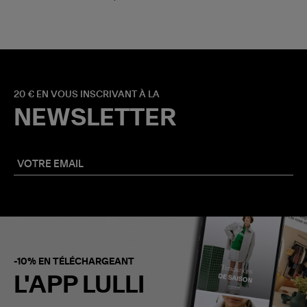
20 € EN VOUS INSCRIVANT À LA
NEWSLETTER
-10% EN TÉLÉCHARGEANT
L'APP LULLI