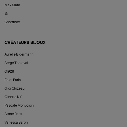
Max Mara
&
Sportmax
CRÉATEURS BIJOUX
Aurélie Bidermann
Serge Thoraval
d1928
Feidt Paris
Gigi Clozeau
Ginette NY
Pascale Monvoisin
Stone Paris
Vanessa Baroni