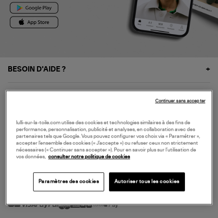
BESOIN D'AIDE ?
À PROPOS
Continuer sans accepter
NOS SERVICES
lulli-sur-la-toile.com utilise des cookies et technologies similaires à des fins de
performance, personnalisation, publicité et analyses, en collaboration avec des
partenaires tels que Google. Vous pouvez configurer vos choix via « Paramétrer »,
accepter l’ensemble des cookies (« J’accepte ») ou refuser ceux non strictement
SERVICE CLIENT
nécessaires (« Continuer sans accepter »). Pour en savoir plus sur l’utilisation de
vos données,
consulter notre politique de cookies
Paramètres des cookies
Autoriser tous les cookies
MODE DE PAIEMENT