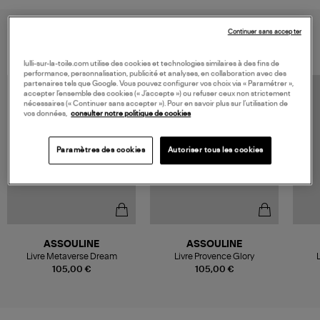
VOUS AIMEREZ AUSSI
Continuer sans accepter
lulli-sur-la-toile.com utilise des cookies et technologies similaires à des fins de
performance, personnalisation, publicité et analyses, en collaboration avec des
partenaires tels que Google. Vous pouvez configurer vos choix via « Paramétrer »,
accepter l’ensemble des cookies (« J’accepte ») ou refuser ceux non strictement
nécessaires (« Continuer sans accepter »). Pour en savoir plus sur l’utilisation de
vos données,
consulter notre politique de cookies
Paramètres des cookies
Autoriser tous les cookies
ASSOULINE
ASSOULINE
Livre Metaverse Dream
Livre Provence Glory
105,00 €
105,00 €