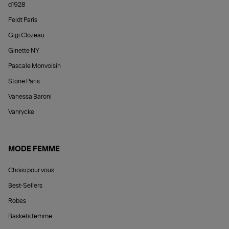
d1928
Feidt Paris
Gigi Clozeau
Ginette NY
Pascale Monvoisin
Stone Paris
Vanessa Baroni
Vanrycke
MODE FEMME
Choisi pour vous
Best-Sellers
Robes
Baskets femme