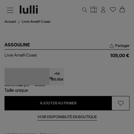
Aller au contenu principal
Accueil
Livre Amalfi Coast
ASSOULINE
Partager
Livre
Livre Amalfi Coast
105,00 €
Amalfi
Coast
+
54
Voir plus
Taille
unique
AJOUTER AU PANIER
VOIR DISPONIBILITÉ EN BOUTIQUE