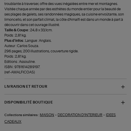
troublante à traverser, offre des vues inégalées entre mer et montagnes.
Visitée chaque année par des esthètes du monde entier pour la beauté de
ses plages de galets, ses randonnées magiques, sa cuisine envoûtante, son
limoncello, et son parfait climat, la côte d'Amalfi est dans un monde à part à
découvrir dans cet ouvrage illustré.
Taille & Coupe :
24,8 x 33,1cm.
Poids : 2,81 kg.
Plus d'infos :
Langue : Anglais.
Auteur : Carlos Souza.
296 pages; 200 illustrations, couverture rigide.
Poids : 2,81 kg.
Editions : Assouline.
ISBN : 9781614289197.
(ref-AMALFICOAS)
LIVRAISON ET RETOUR
DISPONIBILITÉ BOUTIQUE
-
-
MAISON
DECORATION D'INTERIEUR
IDEES
Collections similaires :
CADEAUX