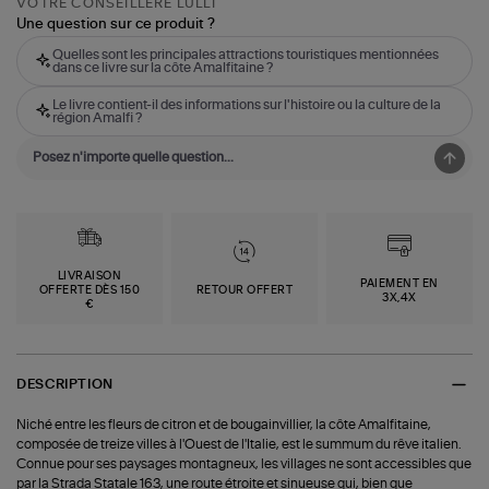
VOTRE CONSEILLÈRE LULLI
Une question sur ce produit ?
Quelles sont les principales attractions touristiques mentionnées
dans ce livre sur la côte Amalfitaine ?
Le livre contient-il des informations sur l'histoire ou la culture de la
région Amalfi ?
LIVRAISON
PAIEMENT EN
OFFERTE DÈS 150
RETOUR OFFERT
3X,4X
€
DESCRIPTION
Niché entre les fleurs de citron et de bougainvillier, la côte Amalfitaine,
composée de treize villes à l'Ouest de l'Italie, est le summum du rêve italien.
Connue pour ses paysages montagneux, les villages ne sont accessibles que
par la Strada Statale 163, une route étroite et sinueuse qui, bien que