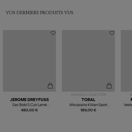
VOS DERNIERS PRODUITS VUS
NOUVELLE COLLECTION
N
JEROME DREYFUSS
TORAL
Sac Bobi S Cuir Lamé
Mocassins Killian Sport
Veste
Champagne
Mousse
480,00 €
189,00 €